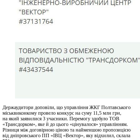
Держаудитори доповіли, що управління ЖКГ Полтавського
міськвиконкому провело конкурс на суму 11,5 млн грн,
на який заявилися 3 учасники. Перемогу здобуло ТОВ
«Трансдорком», яке й до цього «цінувалося» управлінням.
Різниця між договірною ціною та найменшою пропозицією
від дніпровського ПП «ІВЦ «Вектор», яку відхилил, склала