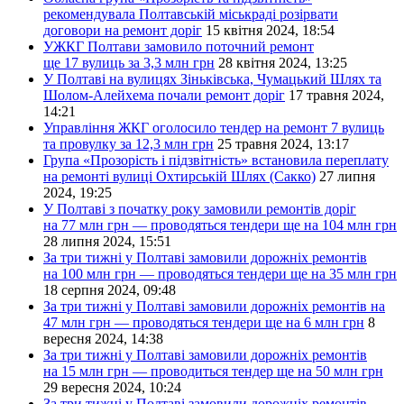
рекомендувала Полтавській міськраді розірвати
договори на ремонт доріг
15 квітня 2024, 18:54
УЖКГ Полтави замовило поточний ремонт
ще 17 вулиць за 3,3 млн грн
28 квітня 2024, 13:25
У Полтаві на вулицях Зіньківська, Чумацький Шлях та
Шолом-Алейхема почали ремонт доріг
17 травня 2024,
14:21
Управління ЖКГ оголосило тендер на ремонт 7 вулиць
та провулку за 12,3 млн грн
25 травня 2024, 13:17
Група «Прозорість і підзвітність» встановила переплату
на ремонті вулиці Охтирській Шлях (Сакко)
27 липня
2024, 19:25
У Полтаві з початку року замовили ремонтів доріг
на 77 млн грн — проводяться тендери ще на 104 млн грн
28 липня 2024, 15:51
За три тижні у Полтаві замовили дорожніх ремонтів
на 100 млн грн — проводяться тендери ще на 35 млн грн
18 серпня 2024, 09:48
За три тижні у Полтаві замовили дорожніх ремонтів на
47 млн грн — проводяться тендери ще на 6 млн грн
8
вересня 2024, 14:38
За три тижні у Полтаві замовили дорожніх ремонтів
на 15 млн грн — проводиться тендер ще на 50 млн грн
29 вересня 2024, 10:24
За три тижні у Полтаві замовили дорожніх ремонтів