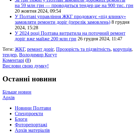
на 59 млн грн — проводиться тендер ще на 900 тис. грн
20 жовтня 2024, 09:54
У Полтаві управління ЖКГ продовжує «під ялинку»
замовляти ремонти доріг (перелік замовлень)
8 грудня
2024, 15:28
У 2024 році Полтава витратила на поточний ремонт
доріг вже майже 200 млн грн
26 грудня 2024, 11:47
Теги:
ЖКГ
,
ремонт доріг
,
Прозорість та підзвітність
,
корупція
,
тендер
,
Володимир Когут
Коментарі
(
8
)
Вислови свою думку!
Останні новини
Більше новин
Архів
Новини Полтави
Спецпроекти
Блоги
Фоторепортажі
Архів матеріалів