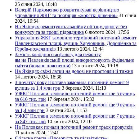
25 січня 2024, 18:48
Валерій Пархоменко розкритикував керівництво
управління ЖКГ та пообіцяв «жорсткі рішення»
31 січня
2024, 19:54
На Яківцях ремонтують аварійну об’їзну дорогу: без
конкурсу та за гроші підрядника
6 лютого 2024, 17:56
Управління ЖКГ замовило терміновий поточний ремонт
Павленківської площі, вулиць Харчовиків, Дорошенка та
Героїв-пожежників
13 лютого 2024, 12:44
Замість холодного асфальту для ремонту
ям на Павленківській площі використовують будівельне
сміття (додане пояснення)
13 лютого 2024, 19:18
На Яківцях свіжі латки на дорозі не простояли й тижня
14 лютого 2024, 16:38
З початку року Полтава замовила поточний ремонт 9
вулиць за 1,4 млн грн
3 березня 2024, 11:13
УЖКГ Полтави замовило поточний ремонт ще 5 вулиць
за 616 тис. грн
17 березня 2024, 15:32
УЖКГ Полтави замовило поточний ремонт ще 9 вулиць
за 1,4 млн грн
3 квітня 2024, 11:53
УЖКГ Полтави замовило поточний ремонт ще 7 вулиць
за 847 тис. грн
10 квітня 2024, 12:10
На Половках почали поточний ремонт трьох провулків
11 квітня 2024, 12:41
Обласна група «Прозорість та підзвітність»