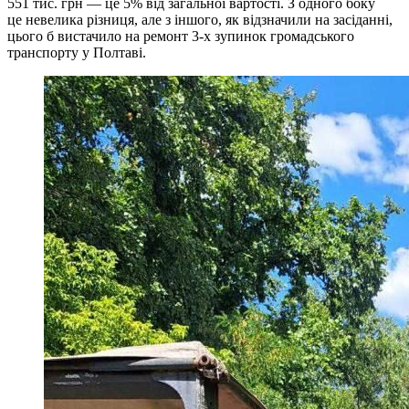
551 тис. грн — це 5% від загальної вартості. З одного боку
це невелика різниця, але з іншого, як відзначили на засіданні,
цього б вистачило на ремонт 3-х зупинок громадського
транспорту у Полтаві.