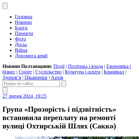
Головна
Новини
Блоги
Проекти
Фото
Досьє
Війна
Допомога армії
Новини Полтавщини:
Події
|
Політика і влада
|
Економіка і
бізнес
|
Спорт
|
Суспільство
|
Культура і освіта
|
Кримінал
|
Здоров’я
|
Цікавинки
|
Архів
27 липня 2024, 19:25
Група «Прозорість і підзвітність»
встановила переплату на ремонті
вулиці Охтирській Шлях (Сакко)