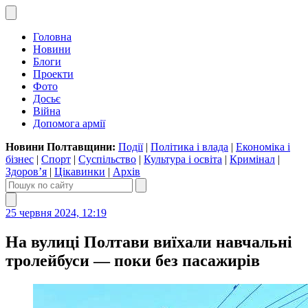
Головна
Новини
Блоги
Проекти
Фото
Досьє
Війна
Допомога армії
Новини Полтавщини:
Події
|
Політика і влада
|
Економіка і
бізнес
|
Спорт
|
Суспільство
|
Культура і освіта
|
Кримінал
|
Здоров’я
|
Цікавинки
|
Архів
25 червня 2024, 12:19
На вулиці Полтави виїхали навчальні
тролейбуси — поки без пасажирів