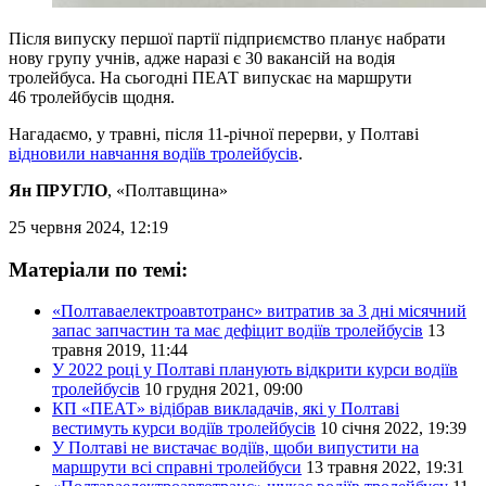
Після випуску першої партії підприємство планує набрати
нову групу учнів, адже наразі є 30 вакансій на водія
тролейбуса. На сьогодні ПЕАТ випускає на маршрути
46 тролейбусів щодня.
Нагадаємо, у травні, після 11-річної перерви, у Полтаві
відновили навчання водіїв тролейбусів
.
Ян ПРУГЛО
, «Полтавщина»
25 червня 2024, 12:19
Матеріали по темі:
«Полтаваелектроавтотранс» витратив за 3 дні місячний
запас запчастин та має дефіцит водіїв тролейбусів
13
травня 2019, 11:44
У 2022 році у Полтаві планують відкрити курси водіїв
тролейбусів
10 грудня 2021, 09:00
КП «ПЕАТ» відібрав викладачів, які у Полтаві
вестимуть курси водіїв тролейбусів
10 січня 2022, 19:39
У Полтаві не вистачає водіїв, щоби випустити на
маршрути всі справні тролейбуси
13 травня 2022, 19:31