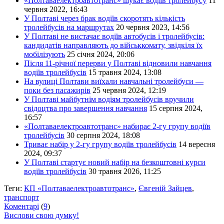
«Полтаваелектроавтотранс» шукає водіїв тролейбусу
11
червня 2022, 16:43
У Полтаві через брак водіїв скоротять кількість
тролейбусів на маршрутах
20 червня 2023, 14:56
У Полтаві не вистачає водіїв автобусів і тролейбусів:
кандидатів направляють до військкомату, звідкіля їх
мобілізують
25 січня 2024, 20:06
Після 11-річної перерви у Полтаві відновили навчання
водіїв тролейбусів
15 травня 2024, 13:08
На вулиці Полтави виїхали навчальні тролейбуси —
поки без пасажирів
25 червня 2024, 12:19
У Полтаві майбутнім водіям тролейбусів вручили
свідоцтва про завершення навчання
15 серпня 2024,
16:57
«Полтаваелектроавтотранс» набирає 2-гу групу водіїв
тролейбусів
30 серпня 2024, 18:08
Триває набір у 2-гу групу водіїв тролейбусів
14 вересня
2024, 09:37
У Полтаві стартує новий набір на безкоштовні курси
водіїв тролейбусів
30 травня 2026, 11:25
Теги:
КП «Полтаваелектроавтотранс»
,
Євгеній Зайцев
,
транспорт
Коментарі
(
9
)
Вислови свою думку!