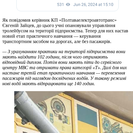
Як повідомив керівник КП «Полтаваелектроавтотранс»
Євгеній Зайцев, до цього учні опановували управління
тролейбусом на території підприємства. Тепер для них настав
новий етап практичного навчання — керування
транспортним засобом на дорогах, але без пасажирів.
— З урахуванням практики на території підприємства вони
мають наїздити 102 години, після чого отримають
відповідний диплом. Потім вони мають піти до сервісного
центру МВС та отримати права категорії «Т». Далі для них
настане третій етап практичного навчання — перевезення
пасажирів під наглядом досвідчених водіїв. У такому режимі
нові водії мають відпрацювати ще 140 годин.