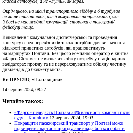
класом автобусів, а не «Рути», як зараз.
Окрім цього, на місці транспортного відділу я б турбував
не лише приватників, але й комунальне підприємство, яке
й досі не має жодної комунікації, сторінки в телеграмі/
фейсбуці тощо.
Відновлення комунальної диспетчерської та проведення
конкурсу серед перевізників також потрібне для визначення
кількості приватних автобусів, які працюватимуть
на маршрутах Полтави. Без цього компанія оператор е-квитка
«Фарго Сістемс» не визначить чітку потребу у стаціонарних
валідаторах проїзду та не перераховуватиме обіцяну частину
дивідендів до бюджету міста.
Ян ПРУГЛО
, «Полтавщина»
14 червня 2024, 08:27
Читайте також:
«Фарго» передасть Полтаві 24% власності компанії після
суду із Капліним
12 червня 2024, 19:03
Покращити пасажирський транспорт у Полтаві може
підвищення вартості проїзду, але влада боїться робити