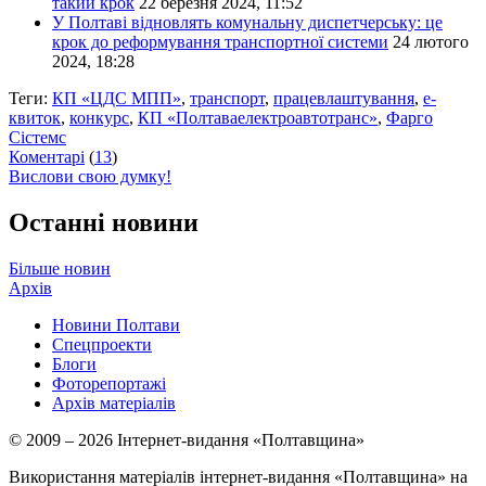
такий крок
22 березня 2024, 11:52
У Полтаві відновлять комунальну диспетчерську: це
крок до реформування транспортної системи
24 лютого
2024, 18:28
Теги:
КП «ЦДС МПП»
,
транспорт
,
працевлаштування
,
е-
квиток
,
конкурс
,
КП «Полтаваелектроавтотранс»
,
Фарго
Сістемс
Коментарі
(
13
)
Вислови свою думку!
Останні новини
Більше новин
Архів
Новини Полтави
Спецпроекти
Блоги
Фоторепортажі
Архів матеріалів
© 2009 – 2026 Інтернет-видання «Полтавщина»
Використання матеріалів інтернет-видання «Полтавщина» на