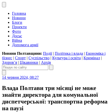
Головна
Новини
Блоги
Проекти
Фото
Досьє
Війна
Допомога армії
Новини Полтавщини:
Події
|
Політика і влада
|
Економіка і
бізнес
|
Спорт
|
Суспільство
|
Культура і освіта
|
Кримінал
|
Здоров’я
|
Цікавинки
|
Архів
14 червня 2024, 08:27
Влада Полтави три місяці не може
знайти директора для комунальної
диспетчерської: транспортна реформа
на паузі