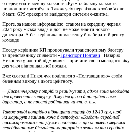
б передбачати меншу кількість «Рут» та більшу кількість
повноцінних автобусів. Також усіх перевізників зобов’язали
б мати GPS-трекери та валідатори системи е-квитка.
Проте, за нашою інформацією, станом на середину червня
2024 року міська влада й досі не може знайти нового
директора. А без керівника немає сенсу й набирати й решту
команди.
Посаду керівника КП пропонували транспортному блогеру
та представнику спільноти «
Транспорт Полтави
» Назарію
Никончуку, але той відмовився з причини свого молодого віку
для такої відповідальної посади.
Вже сьогодні Никончук поділився з «Полтавщиною» своїм
баченням виходу з цього цейтноту.
— Диспетчерську потрібно реанімувати, адже вона необхідна
для проведення конкурсу. Тому для цього й потрібен саме
директор, а не прості робітники чи «т. в. о.».
Також владі потрібно підвищити тариф до 12-13 грн, щоб
на маршрути зайшли хоча б автобуси «Богдан» середньої
пасажиромісткості. Дуже сподіваюся, що оновлена мережа
передбачатиме більшість маршрутів з великим та середнім