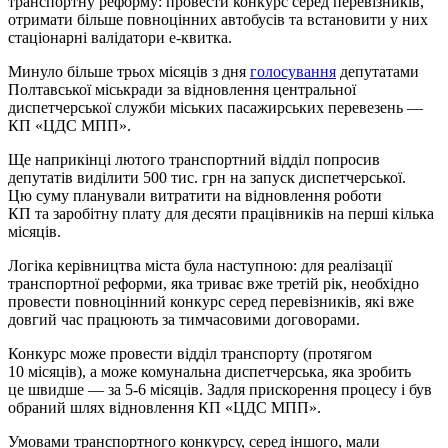
транспортну реформу: провести конкурс серед перевізників,
отримати більше повноцінних автобусів та встановити у них
стаціонарні валідатори е-квитка.
Минуло більше трьох місяців з дня
голосування
депутатами
Полтавської міськради за відновлення центральної
диспетчерської служби міських пасажирських перевезень —
КП «ЦДС МПП».
Ще наприкінці лютого транспортний відділ попросив
депутатів виділити 500 тис. грн на запуск диспетчерської.
Цю суму планували витратити на відновлення роботи
КП та заробітну плату для десяти працівників на перші кілька
місяців.
Логіка керівництва міста була наступною: для реалізації
транспортної реформи, яка триває вже третій рік, необхідно
провести повноцінний конкурс серед перевізників, які вже
довгий час працюють за тимчасовими договорами.
Конкурс може провести відділ транспорту (протягом
10 місяців), а може комунальна диспетчерська, яка зробить
це швидше — за 5-6 місяців. Задля прискорення процесу і був
обраний шлях відновлення КП «ЦДС МПП».
Умовами транспортного конкурсу, серед іншого, мали