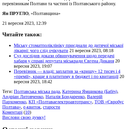
перевізникам Полтави та частині із Полтавського району.
Ян ПРУГЛО
, «Полтавщина»
21 вересня 2023, 12:39
Читайте також:
Міську стоматполіклініку приєднали до дитячої міської
лікарні: чого слід очікувати
21 вересня 2023, 08:18
Суд дослідив докази обвинувачення щодо передачі
хабаря у справі депутата міськради Євгена Диканя
20
вересня 2023, 19:07
Перевізник — владі: заплатив за «кришу» 12 тисяч і 4
«премії», краще я платитиму в бюджет і по квитанції
20
вересня 2023, 18:42
Теги:
Полтавська міська рада
,
Катерина Ямщикова (Бабіч)
,
Андріан Литовченко
,
Наталія Бондаренко
,
Валерій
Пархоменко
,
КП «Полтаваелектроавтотранс»
,
ТОВ «Євробус
Полтава»
,
е-квиток
,
старости
Коментарі
(
10
)
Вислови свою думку!