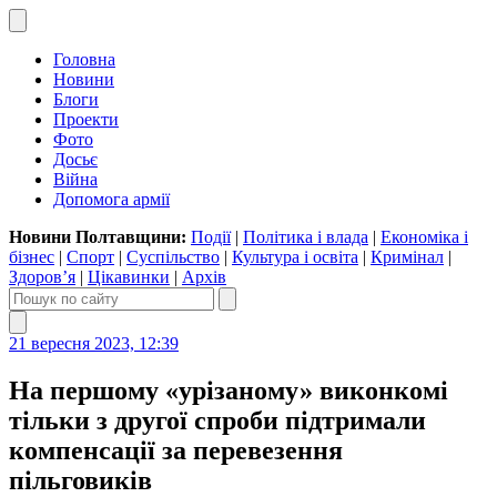
Головна
Новини
Блоги
Проекти
Фото
Досьє
Війна
Допомога армії
Новини Полтавщини:
Події
|
Політика і влада
|
Економіка і
бізнес
|
Спорт
|
Суспільство
|
Культура і освіта
|
Кримінал
|
Здоров’я
|
Цікавинки
|
Архів
21 вересня 2023, 12:39
На першому «урізаному» виконкомі
тільки з другої спроби підтримали
компенсації за перевезення
пільговиків