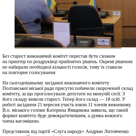
Без старост виконавчий комітет перестав бути схожим
на принтер по роздруківці прийнятих рішень. Окремі рішення
не набирали необхідної кількості голосів, тому їх ставили
на повторне голосування
На сьогоднішньому засіданні виконавчого комітету
Полтавської міської ради присутні побачили скорочений склад
комітету, за що проголосували депутати на минулій сесії. З
його складу вивели старост. Тепер його склад — 18 осіб. У
роботі засідання 21 вересня участь взяли 11 членів виконкому.
В.о. міського голови Катерина Ямщикова заявила, що такий
формат комітету буде демократичнішим, а думка кожного
члена вагомішою.
Представник від партії «Слуга народу» Андріан Литовченко