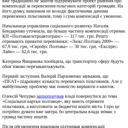
вже традиційно не захотів підтримувати проект рішення про
компенсації за перевезення пільгових категорій громадян. На
його думку, виконком не володіє фактичними даними
перевезених пільговиків, тому і сума компенсації є умовною.
Начальниця управління соціального розвитку Наталія
Бондаренко уточнила, що більшу частину компенсації отримає
КП «Полтаваелетроавтотранс» — 317 тис. грн. Решту
отримають приватні перевізники: «Люкс-Полтава 2009» —
67,9 тис. грн, «Євробус Полтава» — 30 тис. грн, «Експрес-
Лайн» — 62,6 тис. грн.
Катерина Ямщикова пообіцяла, що транспортну сферу будуть
обов’язково перезавантажувати.
Перший заступник Валерій Пархоменко зауважив, що
«ПЕАТ» підраховує кількість перевезених пільговиків. Але у
майбутньому проблему має повністю вирішити е-квиток.
Олексій Чепурко
запропонував
владі повернутися до теми
«Соціальної картки полтавця», яку мають отримати
пільговики, а виготовити за бюджетні кошти міста. І про це
потрібно думати вже завтра, бо центральна влада знімає з
громад частину коштів.
Після обговорення виконком підтримав компенсації