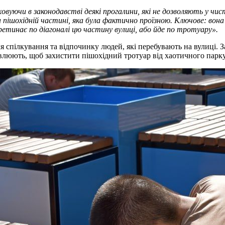
ховуючи в законодавстві деякі прогалини, які не дозволяють у чи
ішохідній частині, яка була фактично проїзною. Ключове: вона 
етинає по діагоналі цю частину вулиці, або йде по тротуару».
 спілкування та відпочинку людей, які перебувають на вулиці. З
овлюють, щоб захистити пішохідний тротуар від хаотичного парку