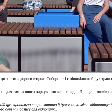
ця частина дороги вздовж Соборності є пішохідною й рух транс
сця для тимчасового паркування велосипедів. Про це розповів н
воїй функціонально є транзитною й дуже мало місць відпочинку: 
о собі мініоазису для відпочинку.