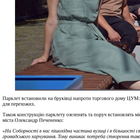
Парклет встановили на бруківці напроти торгового дому ЦУМ: 
для перехожих.
Також конструкцію парклету озеленять та поруч встановлять мі
міста Олександр Печененко:
«На Соборності в нас пішохідна частина вулиці і в більшості с
громадського харчування. Тому виникає потреба створення таког