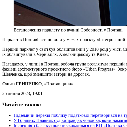
Встановлення парклету по вулиці Соборності у Полтаві
Парклет в Полтаві встановили у межах проєкту «Інтегрований 
Перший парклет у світі був облаштований у 2010 році у місті
їх облаштували в Чернівцях, Хмельницькому та Києві.
Нагадаємо, у липні в Полтаві робоча група розглянула перший е
фахівці архітектурного проєктного бюро «Urban Progress». Зок
Шевченка, щоб зменшити затори на дорогах.
Ольга ГРИНЕНКО
, «Полтавщина»
25 липня 2023, 19:01
Читайте також:
Підземний перехід поблизу податкової перетворився на т
У Горішніх Плавнях суд виправдав чоловіка, який намага
Інспекція з благоустрою поскаржилася на КП «Полтава-Cер