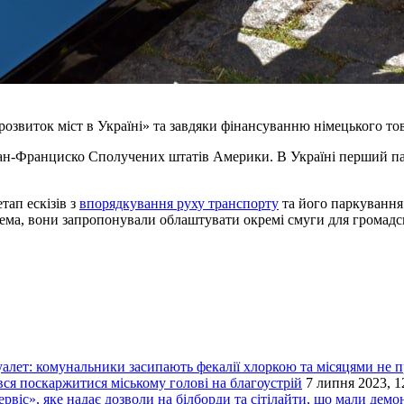
розвиток міст в Україні» та завдяки фінансуванню німецького т
 Сан-Франциско Сполучених штатів Америки. В Україні перший па
тап ескізів з
впорядкування руху транспорту
та його паркування 
рема, вони запропонували облаштувати окремі смуги для громадсь
уалет: комунальники засипають фекалії хлоркою та місяцями не
вся поскаржитися міському голові на благоустрій
7 липня 2023, 1
віс», яке надає дозволи на білборди та сітілайти, що мали демо