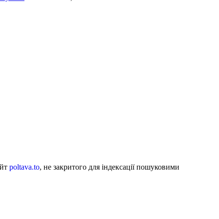
айт
poltava.to
, не закритого для індексації пошуковими