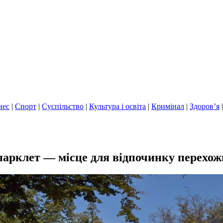
нес
|
Спорт
|
Суспільство
|
Культура і освіта
|
Кримінал
|
Здоров’я
арклет — місце для відпочинку перехож