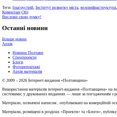
Теги:
благоустрій
,
Інститут розвитку міста
,
велоінфраструктура
Коментарі
(
36
)
Вислови свою думку!
Останні новини
Більше новин
Архів
Новини Полтави
Спецпроекти
Блоги
Фоторепортажі
Архів матеріалів
© 2009 – 2026 Інтернет-видання «Полтавщина»
Використання матеріалів інтернет-видання «Полтавщина» на ін
системами; у друкованих виданнях — лише за погодженням з р
Матеріали, позначені написом
, опубліковані на комерційній ос
Матеріали, розміщені в розділах «Проекти» та «Блоги», публікую