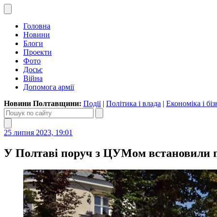
Головна
Новини
Блоги
Проекти
Фото
Досьє
Війна
Допомога армії
Новини Полтавщини:
Події
|
Політика і влада
|
Економіка і біз
25 липня 2023, 19:01
У Полтаві поруч з ЦУМом встановили п