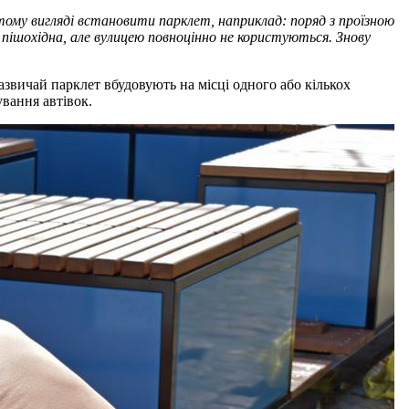
стому вигляді встановити парклет, наприклад: поряд з проїзною
пішохідна, але вулицею повноцінно не користуються. Знову
азвичай парклет вбудовують на місці одного або кількох
вання автівок.