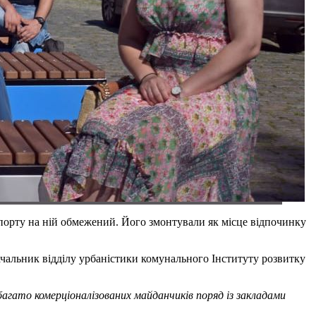
порту на ній обмежений. Його змонтували як місце відпочинку
ачальник відділу урбаністики комунального Інституту розвитку
багато комерціоналізованих майданчиків поряд із закладами