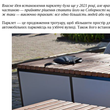
Власне ідея встановлення парклету була ще у 2021 році, але вра
частиною — прийняте рішення ставити його на Соборності на п
ж таки — виключно транзит: все одно більшість людей або пер
Парклет — це продовження тротуару, щоб збільшити простір для
автомобільних паркомісць на узбіччі вулиці. Також його встан