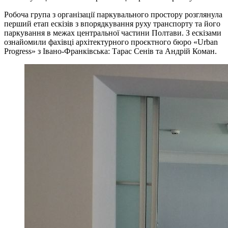
Робоча група з організації паркувального простору розглянула
перший етап ескізів з впорядкування руху транспорту та його
паркування в межах центральної частини Полтави. З ескізами
ознайомили фахівці архітектурного проєктного бюро «Urban
Progress» з Івано-Франківська: Тарас Сенів та Андрій Коман.