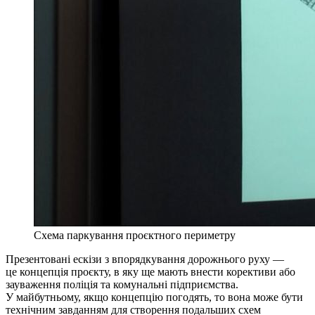
Схема паркування проєктного периметру
Презентовані ескізи з впорядкування дорожнього руху —
це концепція проєкту, в яку ще мають внести корективи або
зауваження поліція та комунальні підприємства.
У майбутньому, якщо концепцію погодять, то вона може бути
технічним завданням для створення подальших схем