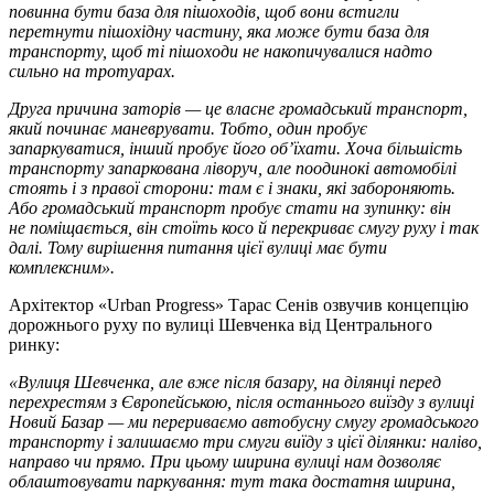
повинна бути база для пішоходів, щоб вони встигли
перетнути пішохідну частину, яка може бути база для
транспорту, щоб ті пішоходи не накопичувалися надто
сильно на тротуарах.
Друга причина заторів — це власне громадський транспорт,
який починає маневрувати. Тобто, один пробує
запаркуватися, інший пробує його об’їхати. Хоча більшість
транспорту запаркована ліворуч, але поодинокі автомобілі
стоять і з правої сторони: там є і знаки, які забороняють.
Або громадський транспорт пробує стати на зупинку: він
не поміщається, він стоїть косо й перекриває смугу руху і так
далі. Тому вирішення питання цієї вулиці має бути
комплексним».
Архітектор «Urban Progress» Тарас Сенів озвучив концепцію
дорожнього руху по вулиці Шевченка від Центрального
ринку:
«Вулиця Шевченка, але вже після базару, на ділянці перед
перехрестям з Європейською, після останнього виїзду з вулиці
Новий Базар — ми перериваємо автобусну смугу громадського
транспорту і залишаємо три смуги виїду з цієї ділянки: наліво,
направо чи прямо. При цьому ширина вулиці нам дозволяє
облаштовувати паркування: тут така достатня ширина,