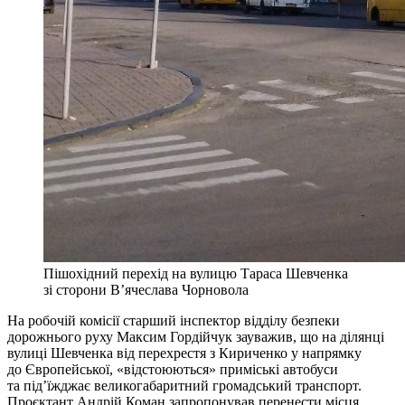
Пішохідний перехід на вулицю Тараса Шевченка
зі сторони В’ячеслава Чорновола
На робочій комісії старший інспектор відділу безпеки
дорожнього руху Максим Гордійчук зауважив, що на ділянці
вулиці Шевченка від перехрестя з Кириченко у напрямку
до Європейської, «відстоюються» приміські автобуси
та під’їжджає великогабаритний громадський транспорт.
Проєктант Андрій Коман запропонував перенести місця