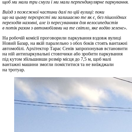
щоб ми мали три смуги і ми мали перпендикулярне паркування.
Виїзд з пожежної частини далі по цій вулиці: поки
що на цьому перехресті ми залишаємо те як є, без пішохідних
переходів назовні, але із пересуванням для велосипедистів
в потік разом з автомобілями на те світло, яке водію зелене».
На робочій комісії проговорили паркування вздовж вулиці
Новий Базар, на якій паралельно з обох боків стоять вантажні
автомобілі. Архітектор Тарас Сенів запропонував встановити
на ній антипаркувальні стовпчики або зробити паркування
під кутом збільшивши розмір місця до 7,5 м, щоб малі
вантажні машини змогли поміститися та не виїжджали
на тротуар.