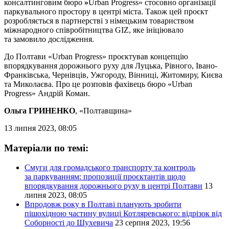
консалтинговим бюро
»
Urban Progress» стосовно організації
паркувального простору в центрі міста. Також цей проєкт
розробляється в партнерстві з німецьким товариством
міжнародного співробітництва GIZ, яке ініціювало
та замовило дослідження.
До Полтави «Urban Progress» проєктував концепцію
впорядкування дорожнього руху для Луцька, Рівного, Івано-
Франківська, Чернівців, Ужгороду, Вінниці, Житомиру, Києва
та Миколаєва. Про це розповів фахівець бюро «Urban
Progress» Андрій Коман.
Ольга ГРИНЕНКО
, «Полтавщина»
13 липня 2023, 08:05
Матеріали по темі:
Смуги для громадського транспорту та контроль
за паркуванням: пропозиції проєктантів щодо
впорядкування дорожнього руху в центрі Полтави
13
липня 2023, 08:05
Впродовж року в Полтаві планують зробити
пішохідною частину вулиці Котляревського: відрізок від
Соборності до Шухевича
23 серпня 2023, 19:56