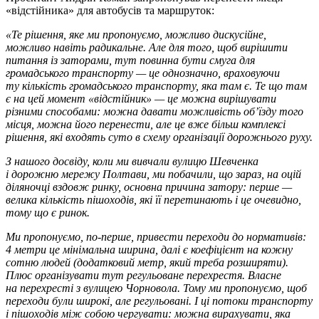
«відстійника» для автобусів та маршруток:
«Те рішення, яке ми пропонуємо, можливо дискусійне,
можливо навіть радикальне. Але для того, щоб вирішити
питання із заторами, тут повинна бути смуга для
громадського транспорту — це однозначно, враховуючи
ту кількість громадського транспорту, яка там є. Те що там
є на цей момент «відстійник» — це можна вирішувати
різними способами: можна давати можливість об’їзду того
місця, можна його перенести, але це вже більш комплексі
рішення, які входять суто в схему організації дорожнього руху.
З нашого досвіду, коли ми вивчали вулицю Шевченка
і дорожню мережу Полтави, ми побачили, що зараз, на оцій
діляночці вздовж ринку, основна причина затору: перше —
велика кількість пішоходів, які її перетинають і це очевидно,
тому що є ринок.
Ми пропонуємо, по-перше, привести переходи до нормативів:
4 метри це мінімальна ширина, далі є коефіцієнт на кожну
сотню людей (додатковий метр, який треба розширяти).
Плюс організувати тут регульоване перехрестя. Власне
на перехресті з вулицею Чорновола. Тому ми пропонуємо, щоб
переходи були широкі, але регульовані. І ці потоки транспорту
і пішоходів між собою чергувати: можна вирахувати, яка