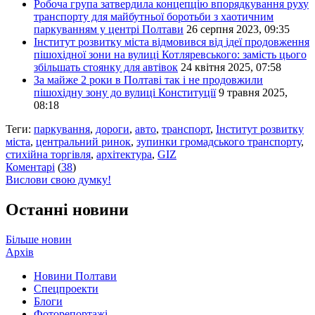
Робоча група затвердила концепцію впорядкування руху
транспорту для майбутньої боротьби з хаотичним
паркуванням у центрі Полтави
26 серпня 2023, 09:35
Інститут розвитку міста відмовився від ідеї продовження
пішохідної зони на вулиці Котляревського: замість цього
збільшать стоянку для автівок
24 квітня 2025, 07:58
За майже 2 роки в Полтаві так і не продовжили
пішохідну зону до вулиці Конституції
9 травня 2025,
08:18
Теги:
паркування
,
дороги
,
авто
,
транспорт
,
Інститут розвитку
міста
,
центральний ринок
,
зупинки громадського транспорту
,
стихійна торгівля
,
архітектура
,
GIZ
Коментарі
(
38
)
Вислови свою думку!
Останні новини
Більше новин
Архів
Новини Полтави
Спецпроекти
Блоги
Фоторепортажі