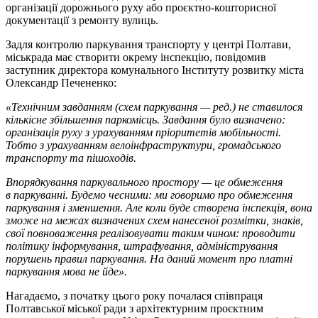
організації дорожнього руху або проєктно-кошторисної
документації з ремонту вулиць.
Задля контролю паркування транспорту у центрі Полтави,
міськрада має створити окрему інспекцію, повідомив
заступник директора комунального Інституту розвитку міста
Олександр Печененко:
«Технічним завданням (схем паркування — ред.) не ставилося
кількісне збільшення паркомісць. Завдання було визначено:
організація руху з урахуванням пріоритетів мобільності.
Тобто з урахуванням велоінфраструктури, громадського
транспорту та пішоходів.
Впорядкування паркувального простору — це обмеження
в паркуванні. Будемо чесними: ми говоримо про обмеження
паркування і зменшення. Але коли буде створена інспекція, вона
зможе на межах визначених схем нанесеної розмітки, знаків,
свої повноваження реалізовувати таким чином: проводити
політику інформування, штрафування, адміністрування
порушень правил паркування. На даний момент про платні
паркування мова не йде».
Нагадаємо, з початку цього року почалася співпраця
Полтавської міської ради з архітектурним проєктним