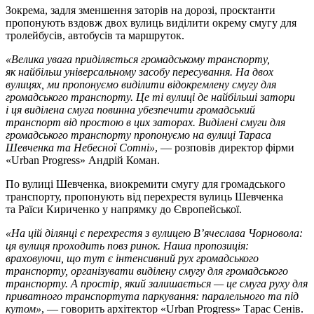
Зокрема, задля зменшення заторів на дорозі, проєктанти
пропонують вздовж двох вулиць виділити окрему смугу для
тролейбусів, автобусів та маршруток.
«Велика увага приділяється громадському транспорту,
як найбільш універсальному засобу пересування. На двох
вулицях, ми пропонуємо виділити відокремлену смугу для
громадського транспорту. Це ті вулиці де найбільші затори
і ця виділена смуга повинна убезпечити громадський
транспорт від простою в цих заторах. Виділені смуги для
громадського транспорту пропонуємо на вулиці Тараса
Шевченка та Небесної Сотні»
, — розповів директор фірми
«Urban Progress» Андрій Коман.
По вулиці Шевченка, виокремити смугу для громадського
транспорту, пропонують від перехрестя вулиць Шевченка
та Раїси Кириченко у напрямку до Європейської.
«На цій ділянці є перехрестя з вулицею В’ячеслава Чорновола:
ця вулиця проходить повз ринок. Наша пропозиція:
враховуючи, що тут є інтенсивний рух громадського
транспорту, організувати виділену смугу для громадського
транспорту. А простір, який залишається — це смуга руху для
приватного транспортута паркування: паралельного та під
кутом»
, — говорить архітектор «Urban Progress» Тарас Сенів.