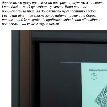
дорожнього руху: тут можна повернути, тут можна стати
і так далі — в неї це входить у звичку. Вона починає
порушувати ці правила дорожнього руху постійно і всюди.
І основна ціль — це власне запровадити правила на дорозі
такими, щоб їх розуміли і сприймали люди і вони відповідали
потребам»
, — каже Андрій Коман.