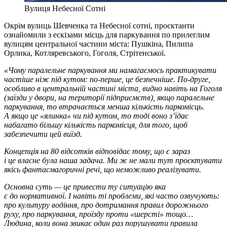
Вулиця Небесної Сотні
Окрім вулиць Шевченка та Небесної сотні, проєктанти
ознайомили з ескізами місць для паркування по прилеглим
вулицям центральної частини міста: Пушкіна, Пилипа
Орлика, Котляревського, Гоголя, Стрітенської.
«Чому паралельне паркування ми намагаємось практикувати
частіше ніж під кутом: по-перше, це безпечніше. По-друге,
особливо в центральній частині міста, видно навіть на Гоголя
(заїзди у двори, на території підприємств), якщо паралельне
паркування, то втрачається менша кількість паркомісць.
А якщо це «ялинка» чи під кутом, то тоді воно з’їдає
набагато більшу кількість паркомісця, для того, щоб
забезпечити цей виїзд.
Концепція на 80 відсотків відповідає тому, що є зараз
і це власне була наша задача. Ми ж не мали тут проєктувати
якісь фантасмагоричні речі, що неможливо реалізувати.
Основна суть — це привести ту ситуацію яка
є до нормативної. І навіть ті проблеми, які часто озвучують:
про культуру водіння, про дотримання правил дорожнього
руху, про паркування, проїзду проти «шерсті» тощо…
Людина, коли вона звикає один раз порушувати правила