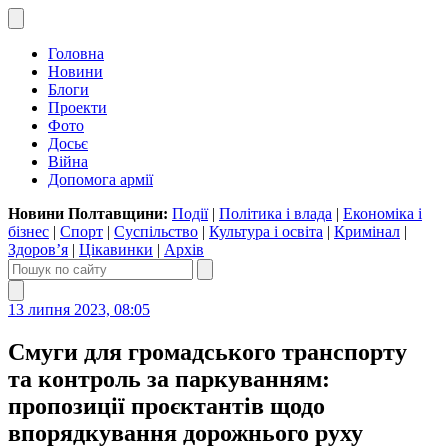
Головна
Новини
Блоги
Проекти
Фото
Досьє
Війна
Допомога армії
Новини Полтавщини:
Події
|
Політика і влада
|
Економіка і
бізнес
|
Спорт
|
Суспільство
|
Культура і освіта
|
Кримінал
|
Здоров’я
|
Цікавинки
|
Архів
13 липня 2023, 08:05
Смуги для громадського транспорту
та контроль за паркуванням:
пропозиції проєктантів щодо
впорядкування дорожнього руху