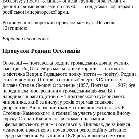
Всесвіту; у поемі «Уланша» описав групове зґвалтування
дівчини своїми колегами по службі — солдатами і офіцерами
російської імператорської армії.
Розташування: короткий провулок між вул. Шевченка
і Затишною.
Варіанти нової назви:
Провулок Родини Оголевців
Оголевці — полтавська родина громадських діячів, учених
і митців. Рід Оголевців має козацьке коріння — походить
із містечка Веприк Гадяцького полку (потім — повіту). Родина
стала відомою в Полтаві з останньої чверті ХІХ століття.
Її глава Степан Якович Оголеве́ць (1857, Полтава — 1937) був
народником, прогресивним громадським діячем. Він
народився в багатодітній сім’ї полтавського губернського
чиновника, який за вислугу років отримав спадкове
дворянство. Виключений (разом із товаришем по класу Р.
Стеблин-Каменським) із гімназії за участь у революційному
гуртку, Степан Якович склав екзамен на звання
«фельдшерського учня» й оселився в Шишаках, де зайнявся
медичною практикою і почав вести революційну агітацію
серед населення. Вступивши 1878 року вільним слухачем