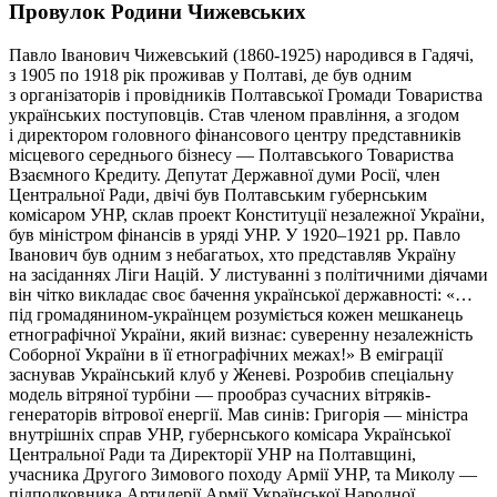
Провулок Родини Чижевських
Павло Іванович Чижевський (1860-1925) народився в Гадячі,
з 1905 по 1918 рік проживав у Полтаві, де був одним
з організаторів і провідників Полтавської Громади Товариства
українських поступовців. Став членом правління, а згодом
і директором головного фінансового центру представників
місцевого середнього бізнесу — Полтавського Товариства
Взаємного Кредиту. Депутат Державної думи Росії, член
Центральної Ради, двічі був Полтавським губернським
комісаром УНР, склав проект Конституції незалежної України,
був міністром фінансів в уряді УНР. У 1920–1921 рр. Павло
Іванович був одним з небагатьох, хто представляв Україну
на засіданнях Ліги Націй. У листуванні з політичними діячами
він чітко викладає своє бачення української державності: «…
під громадянином-українцем розуміється кожен мешканець
етнографічної України, який визнає: суверенну незалежність
Соборної України в її етнографічних межах!» В еміграції
заснував Український клуб у Женеві. Розробив спеціальну
модель вітряної турбіни — прообраз сучасних вітряків-
генераторів вітрової енергії. Мав синів: Григорія — міністра
внутрішніх справ УНР, губернського комісара Української
Центральної Ради та Директорії УНР на Полтавщині,
учасника Другого Зимового походу Армії УНР, та Миколу —
підполковника Артилерії Армії Української Народної