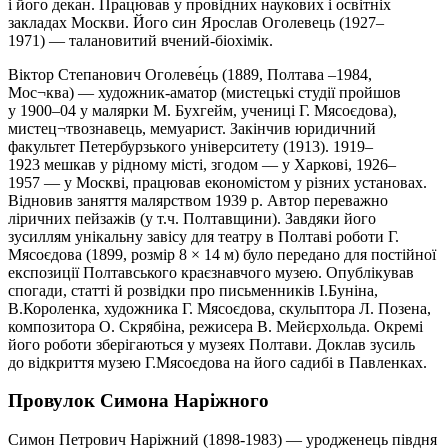
і його декан. Працював у провідних наукових і освітніх
закладах Москви. Його син Ярослав Оголевець (1927–
1971) — талановитий вчений-біохімік.
Віктор Степанович Оголеве́ць (1889, Полтава –1984,
Мос¬ква) — художник-аматор (мистецькі студії пройшов
у 1900–04 у малярки М. Бухгейм, учениці Г. Мясоєдова),
мистец¬твознавець, мемуарист. Закінчив юридичний
факультет Петербурзького університету (1913). 1919–
1923 мешкав у рідному місті, згодом — у Харкові, 1926–
1957 — у Москві, працював економістом у різних установах.
Відновив заняття малярством 1939 р. Автор переважно
ліричних пейзажів (у т.ч. Полтавщини). Завдяки його
зусиллям унікальну завісу для театру в Полтаві роботи Г.
Мясоєдова (1899, розмір 8 × 14 м) було передано для постійної
експозиції Полтавського краєзнавчого музею. Опублікував
спогади, статті й розвідки про письменників І.Буніна,
В.Короленка, художника Г. Мясоєдова, скульптора Л. Позена,
композитора О. Скрябіна, режисера В. Мейєрхольда. Окремі
його роботи зберігаються у музеях Полтави. Доклав зусиль
до відкриття музею Г.Мясоєдова на його садибі в Павленках.
Провулок Симона Наріжного
Симон Петрович Наріжний (1898-1983) — уродженець півдня