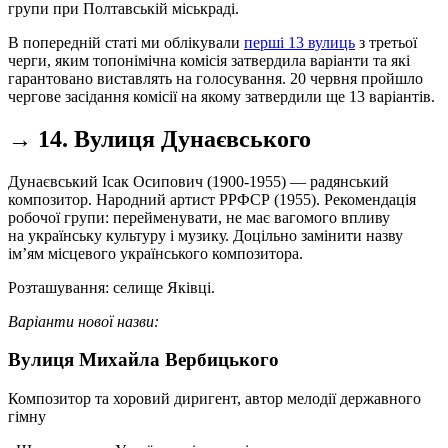
групи при Полтавській міськраді.
В попередній статі ми облікували
перші 13 вулиць
з третьої
черги, яким топонімічна комісія затвердила варіанти та які
гарантовано виставлять на голосування. 20 червня пройшло
чергове засідання комісії на якому затвердили ще 13 варіантів.
→ 14. Вулиця Дунаєвського
Дунаєвський Ісак Осипович (1900-1955) — радянський
композитор. Народний артист РРФСР (1955). Рекомендація
робочої групи: перейменувати, не має вагомого впливу
на українську культуру і музику. Доцільно замінити назву
ім’ям місцевого українського композитора.
Розташування: селище Яківці.
Варіанти нової назви:
Вулиця Михайла Вербицького
Композитор та хоровий диригент, автор мелодії державного
гімну