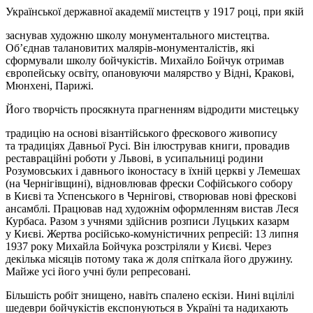
Української державної академії мистецтв у 1917 році, при якій
заснував художню школу монументального мистецтва.
Об’єднав талановитих малярів-монументалістів, які
сформували школу бойчукістів. Михайло Бойчук отримав
європейську освіту, опановуючи малярство у Відні, Кракові,
Мюнхені, Парижі.
Його творчість просякнута прагненням відродити мистецьку
традицію на основі візантійського фрескового живопису
та традиціях Давньої Русі. Він ілюстрував книги, провадив
реставраційні роботи у Львові, в усипальниці родини
Розумовських і давнього іконостасу в їхній церкві у Лемешах
(на Чернігівщині), відновлював фрески Софійського собору
в Києві та Успенського в Чернігові, створював нові фрескові
ансамблі. Працював над художнім оформленням вистав Леся
Курбаса. Разом з учнями здійснив розписи Луцьких казарм
у Києві. Жертва російсько-комуністичних репресій: 13 липня
1937 року Михайла Бойчука розстріляли у Києві. Через
декілька місяців потому така ж доля спіткала його дружину.
Майже усі його учні були репресовані.
Більшість робіт знищено, навіть спалено ескізи. Нині вцілілі
шедеври бойчукістів експонуються в Україні та надихають