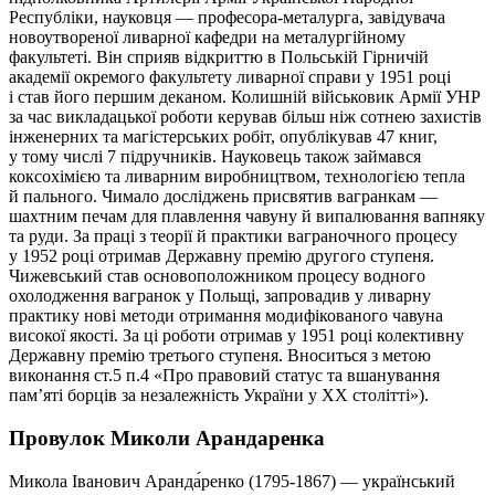
Республіки, науковця — професора-металурга, завідувача
новоутвореної ливарної кафедри на металургійному
факультеті. Він сприяв відкриттю в Польській Гірничій
академії окремого факультету ливарної справи у 1951 році
і став його першим деканом. Колишній військовик Армії УНР
за час викладацької роботи керував більш ніж сотнею захистів
інженерних та магістерських робіт, опублікував 47 книг,
у тому числі 7 підручників. Науковець також займався
коксохімією та ливарним виробництвом, технологією тепла
й пального. Чимало досліджень присвятив вагранкам —
шахтним печам для плавлення чавуну й випалювання вапняку
та руди. За праці з теорії й практики ваграночного процесу
у 1952 році отримав Державну премію другого ступеня.
Чижевський став основоположником процесу водного
охолодження вагранок у Польщі, запровадив у ливарну
практику нові методи отримання модифікованого чавуна
високої якості. За ці роботи отримав у 1951 році колективну
Державну премію третього ступеня. Вноситься з метою
виконання ст.5 п.4 «Про правовий статус та вшанування
пам’яті борців за незалежність України у XX столітті»).
Провулок Миколи Арандаренка
Микола Іванович Аранда́ренко (1795-1867) — український