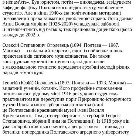
в непам’ять». Був юристом, потім — викладачем, завідувачем
кафедри філфаку Полтавського педінституту, улюбленцем
студентів. Але в кінці 1940-х (за політичними мотивами)
позбавлений права займатися улюбленою справо. Його донька
Анна Володимирівна (1926-2020) успадкувала здібності
й інтелігентність від батьків; теж працювала доценткою цього
закладу до 2002 р.
Олексій Степанович Оголевець (1894, Полтава — 1967,
Москва) — геніальний теоретик, один із найвизначніших
представників світового музикознавства. Він також
конструював музичні інструменти, які дозволяли
з максимальною точністю передавати архаїчні мелодії різних
народів земної кулі.
Георгій (Юрій) Оголевець (1897, Полтава — 1973, Москва) —
видатний учений, ботанік. Його професійне становлення
розпочалося в рідному місті 1916 року, коли студентом-
практикантом він переступив поріг Природничо-історичного
музею Полтавського губернського земства (нині
це Полтавський краєзнавчий музей імені Василя
Кричевського. Там дотепер зберігається гербарій Георгія
Степановича, зібраний ним на Полтавщині). Із 1918 року він
уже співробітник цього музею, а дещо згодом — викладач
ботаніки попередника Полтавського аграрного університету