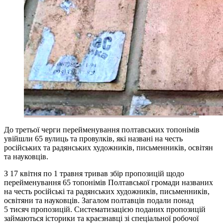
До третьої черги перейменування полтавських топонімів
увійшли 65 вулиць та провулків, які названі на честь
російських та радянських художників, письменників, освітян
та науковців.
З 17 квітня по 1 травня тривав збір пропозицій щодо
перейменування 65 топонімів Полтавської громади названих
на честь російські та радянських художників, письменників,
освітяни та науковців. Загалом полтавців подали понад
5 тисяч пропозицій. Систематизацією поданих пропозицій
займаються історики та краєзнавці зі спеціальної робочої