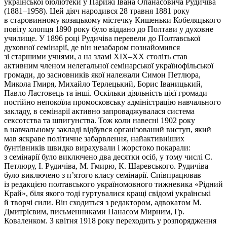
української бібліотеки у Парижі Івана Опанасовича Рудичіва
(1881–1958). Цей діяч народився 28 травня 1881 року
в старовинному козацькому містечку Кишеньки Кобеляцького
повіту хлопця 1890 року було віддано до Полтави у духовне
училище. У 1896 році Рудичіва перевели до Полтавської
духовної семінарії, де він незабаром познайомився
зі старшими учнями, а на зламі ХІХ–ХХ століть став
активним членом нелегальної семінарської українофільської
громади, до засновників якої належали Симон Петлюра,
Микола Гмиря, Михайло Терлецький, Борис Іваницький,
Павло Ластовець та інші. Оскільки діяльність цієї громади
постійно непокоїла промосковську адміністрацію навчального
закладу, в семінарії активно запроваджувалася система
сексотства та шпигунства. Тож коли навесні 1902 року
в навчальному закладі відбувся організований виступ, який
мав яскраве політичне забарвлення, найактивніших
бунтівників швидко вирахували і жорстоко покарали:
з семінарії було виключено два десятки осіб, у тому числі С.
Петлюру, І. Рудичіва, М. Гмирю, К. Шаревського. Рудичіва
було виключено з п’ятого класу семінарії. Співпрацював
із редакцією полтавського україномовного тижневика «Рідний
Край», біля якого тоді гуртувалися кращі свідомі українські
й творчі сили. Він сходиться з редактором, адвокатом М.
Дмитрієвим, письменниками Панасом Мирним, Гр.
Коваленком. З квітня 1918 року переходить у розпорядження