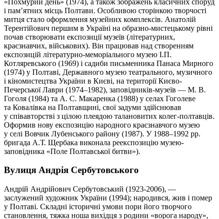
«Похмурий день» (1974), а також зображень класичних споруд
і пам’ятних місць Полтави. Особливою сторінкою творчості
митця стало оформлення музейних комплексів. Анатолій
Терентійович першим в Україні на образно-мистецькому рівні
почав створювати експозиції музеїв (літературних,
краєзнавчих, військових). Він працював над створенням
експозицій літературно-меморіального музею І.П.
Котляревського (1969) і садиби письменника Панаса Мирного
(1974) у Полтаві, Державного музею театрального, музичного
і кіномистецтва України в Києві, на території Києво-
Печерської Лаври (1974–1982), заповідників-музеїв — М. В.
Гоголя (1984) та А. С. Макаренка (1988) у селах Гоголеве
та Ковалівка на Полтавщині, свої задуми здійснював
у співавторстві з цілою плеядою талановитих колег-полтавців.
Оформив нову експозицію народного краєзнавчого музею
у селі Вовчик Лубенського району (1987). У 1988–1992 рр.
бригада А.Т. Щербака виконала реекспозицію музею-
заповідника «Поле Полтавської битви»).
Вулиця Андрія Сербутовського
Андрій Андрійович Сербутовський (1923-2006), —
заслужений художник України (1994); народився, жив і помер
у Полтаві. Складні історичні умови пори його творчого
становлення, тяжка ноша вихідця з родини «ворога народу»,