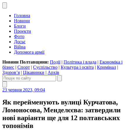
Головна
Новини
Блоги
Проекти
Фото
Досьє
Війна
Допомога армії
Новини Полтавщини:
Події
|
Політика і влада
|
Економіка і
бізнес
|
Спорт
|
Суспільство
|
Культура і освіта
|
Кримінал
|
Здоров’я
|
Цікавинки
|
Архів
23 червня 2023, 09:04
Як перейменують вулиці Курчатова,
Ломоносова, Менделєєва: затвердили
нові варіанти ще для 12 полтавських
топонімів