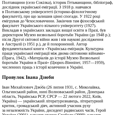
Полтавщини (село Сокілка), історик Гетьманщини, бібліограф,
дослідник української еміграції. З 1918 р. навчався
в Полтавському університеті (історико-філологічному
факультеті), про що залишив цінні спогади. У 1922 році
емігрував до Чехословаччини. Закінчив там філософський
факультет Українського вільного університету (1927).
Викладав в українських закладах вищої освіти в Празі, був
директором Музею визвольної боротьби України (до 1948 р.);
після Другої світової війни жив і вів наукові дослідження
в Австралії (з 1951 р.), де й похоронений. Автор
фундаментальної книги «Українська еміґрація. Культурна
праця української еміграції між двома світовими війнами»
(Прага, 1942), «Матеріалів до історії Музею Визвольної
боротьби України в Празі» (Цюрих-Вінніпег, 1957—1959),
численних праць з історії козаччини в Україні.
Провулок Івана Дзюби
Іван Михайлович Дзю́ба (26 липня 1931, с. Миколаївка,
Ольгинський район, нині Волноваський район, Донецька
область, Українська РСР, СРСР — 22 лютого 2022, Київ,
Україна) — український літературознавець, літературний
критик, громадський діяч, активний учасник руху
за незалежність України, дисидент радянських часів, Герой
України (2001), кавалер ордену Свободи (2009), кавалер