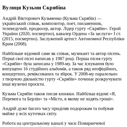
Вулиця Кузьми Скрябіна
Андрій Вікторович Кузьменко (Кузьма Скрябін) —
український співак, композитор, поет, письменник,
телеведучий, продюсер, актор. Лідер гурту «Скрябін». Герой
України (2020, посмертно), кавалер Ордена «За заслуги» I ст.
(2015, посмертно). Заслужений артист Автономної Республіки
Крим (2008).
Найбільше відомий саме як співак, музикант та автор пісень.
Перші свої пісні написав у 1987 році. Перша пісня гурту
«Скрябін» була записана у 1989-му. За час існування було
випущено 16 студійних альбомів, а також ряд неофіційних,
концертних, реміксованих та збірок. У 2008-му паралельно
з творчою діяльністю гурту «Скрябін» починає розкручувати
інші музичні проєкти.
Кузьма Скрябін також писав книжки. Найбільш відомі «Я,
Перемога та Берлін» та «Місто, в якому не ходять гроші».
Андрій дуже багато часу приділяв подорожам та побував
майже у всіх куточках світу.
Робота на центральному каналі у часи Помаранчевої