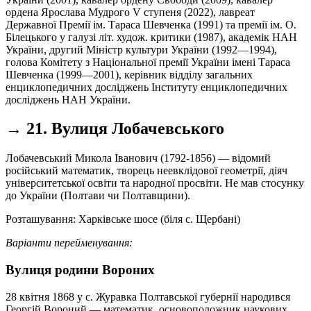
ордена Ярослава Мудрого V ступеня (2022), лавреат
Державної Премії ім. Тараса Шевченка (1991) та премії ім. О.
Білецького у галузі літ. худож. критики (1987), академік НАН
України, другий Міністр культури України (1992—1994),
голова Комітету з Національної премії України імені Тараса
Шевченка (1999—2001), керівник відділу загальних
енциклопедичних досліджень Інституту енциклопедичних
досліджень НАН України.
→ 21. Вулиця Лобачевського
Лобачевський Микола Іванович (1792-1856) — відомий
російський математик, творець неевклідової геометрії, діяч
університетської освіти та народної просвіти. Не мав стосунку
до України (Полтави чи Полтавщини).
Розташування: Харківське шосе (біля с. Щербані)
Варіанти перейменування:
Вулиця родини Вороних
28 квітня 1868 у с. Журавка Полтавської губернії народився
Георгій Вороний — математик, основоположник наукових