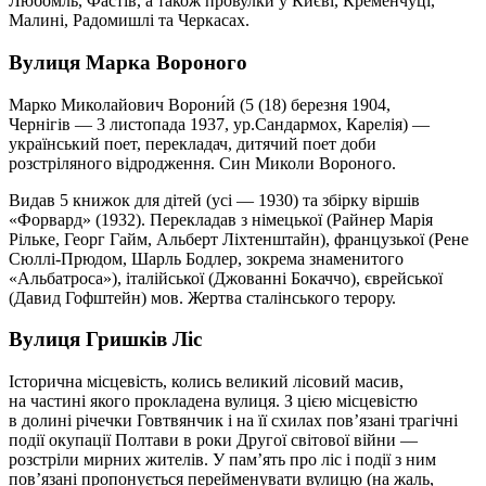
Любомль, Фастів, а також провулки у Києві, Кременчуці,
Малині, Радомишлі та Черкасах.
Вулиця Марка Вороного
Марко Миколайович Ворони́й (5 (18) березня 1904,
Чернігів — 3 листопада 1937, ур.Сандармох, Карелія) —
український поет, перекладач, дитячий поет доби
розстріляного відродження. Син Миколи Вороного.
Видав 5 книжок для дітей (усі — 1930) та збірку віршів
«Форвард» (1932). Перекладав з німецької (Райнер Марія
Рільке, Георг Гайм, Альберт Ліхтенштайн), французької (Рене
Сюллі-Прюдом, Шарль Бодлер, зокрема знаменитого
«Альбатроса»), італійської (Джованні Бокаччо), єврейської
(Давид Гофштейн) мов. Жертва сталінського терору.
Вулиця Гришків Ліс
Історична місцевість, колись великий лісовий масив,
на частині якого прокладена вулиця. З цією місцевістю
в долині річечки Говтвянчик і на її схилах пов’язані трагічні
події окупації Полтави в роки Другої світової війни —
розстріли мирних жителів. У пам’ять про ліс і події з ним
пов’язані пропонується перейменувати вулицю (на жаль,