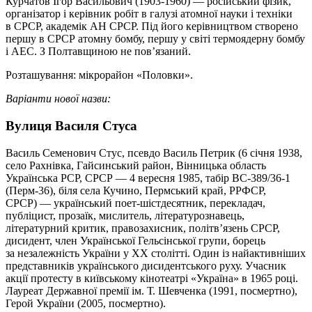
Курчатов Ігор Васильович (1903-1960) — російський фізик,
організатор і керівник робіт в галузі атомної науки і техніки
в СРСР, академік АН СРСР. Під його керівництвом створено
першу в СРСР атомну бомбу, першу у світі термоядерну бомбу
і АЕС. З Полтавщиною не пов’язаний.
Розташування: мікрорайон «Половки».
Варіанти нової назви:
Вулиця Василя Стуса
Василь Семенович Стус, псевдо Василь Петрик (6 січня 1938,
село Рахнівка, Гайсинський район, Вінницька область
Українська РСР, СРСР — 4 вересня 1985, табір ВС-389/36-1
(Перм-36), біля села Кучино, Пермський край, РРФСР,
СРСР) — український поет-шістдесятник, перекладач,
публіцист, прозаїк, мислитель, літературознавець,
літературний критик, правозахисник, політв’язень СРСР,
дисидент, член Української Гельсінської групи, борець
за незалежність України у XX столітті. Один із найактивніших
представників українського дисидентського руху. Учасник
акції протесту в київському кінотеатрі «Україна» в 1965 році.
Лауреат Державної премії ім. Т. Шевченка (1991, посмертно),
Герой України (2005, посмертно).