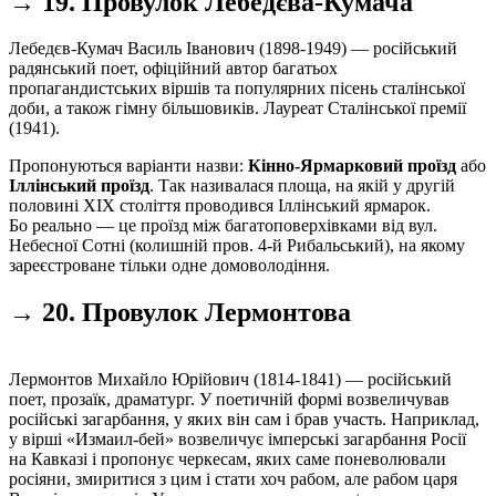
→ 19. Провулок Лебедєва-Кумача
Лебедєв-Кумач Василь Іванович (1898-1949) — російський
радянський поет, офіційний автор багатьох
пропагандистських віршів та популярних пісень сталінської
доби, а також гімну більшовиків. Лауреат Сталінської премії
(1941).
Пропонуються варіанти назви:
Кінно-Ярмарковий проїзд
або
Іллінський проїзд
. Так називалася площа, на якій у другій
половині ХІХ століття проводився Іллінський ярмарок.
Бо реально — це проїзд між багатоповерхівками від вул.
Небесної Сотні (колишній пров. 4-й Рибальський), на якому
зареєстроване тільки одне домоволодіння.
→ 20. Провулок Лермонтова
Лермонтов Михайло Юрійович (1814-1841) — російський
поет, прозаїк, драматург. У поетичній формі возвеличував
російські загарбання, у яких він сам і брав участь. Наприклад,
у вірші «Измаил-бей» возвеличує імперські загарбання Росії
на Кавказі і пропонує черкесам, яких саме поневолювали
росіяни, змиритися з цим і стати хоч рабом, але рабом царя