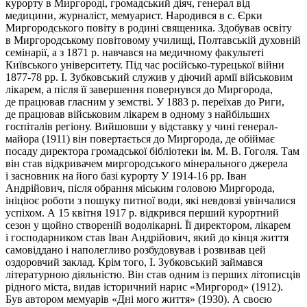
курорту в Миргороді, громадський діяч, генерал від
медицини, журналіст, мемуарист. Народився в с. Єрки
Миргородського повіту в родині священика. Здобував освіту
в Миргородському повітовому училищі, Полтавській духовній
семінарії, а з 1871 р. навчався на медичному факультеті
Київського університету. Під час російсько-турецької війни
1877-78 рр. І. Зубковський служив у діючий армії військовим
лікарем, а після її завершення повернувся до Миргорода,
де працював гласним у земстві. У 1883 р. переїхав до Риги,
де працював військовим лікарем в одному з найбільших
госпіталів регіону. Вийшовши у відставку у чині генерал-
майора (1911) він повертається до Миргорода, де обіймає
посаду директора громадської бібліотеки ім. М. В. Гоголя. Там
він став відкривачем миргородського мінерального джерела
і засновник на його базі курорту У 1914-16 рр. Іван
Андрійович, після обрання міським головою Миргорода,
ініціює роботи з пошуку питної води, які невдовзі увінчалися
успіхом. А 15 квітня 1917 р. відкрився перший курортний
сезон у щойно створеній водолікарні. Її директором, лікарем
і господарником став Іван Андрійович, який до кінця життя
самовіддано і наполегливо розбудовував і розвивав цей
оздоровчий заклад. Крім того, І. Зубковський займався
літературною діяльністю. Він став одним із перших літописців
рідного міста, видав історичний нарис «Миргород» (1912).
Був автором мемуарів «Дні мого життя» (1930). А своєю