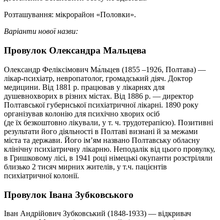
Розташування: мікрорайон «Половки».
Варіанти нової назви:
Провулок Олександра Мальцева
Олександр Феліксімович Ма́льцев (1855 –1926, Полтава) —
лікар-психіатр, невропатолог, громадський діяч. Доктор
медицини. Від 1881 р. працював у лікарнях для
душевнохворих в різних містах. Від 1886 р. — директор
Полтавської губернської психіатричної лікарні. 1890 року
організував колонію для психічно хворих осіб
(де їх безкоштовно лікували, у т. ч. трудотерапією). Позитивні
результати його діяльності в Полтаві визнані й за межами
міста та держави. Його ім’ям названо Полтавську обласну
клінічну психіатричну лікарню. Неподалік від цього провулку,
в Гришковому лісі, в 1941 році німецькі окупанти розстріляли
близько 2 тисяч мирних жителів, у т.ч. пацієнтів
психіатричної колонії.
Провулок Івана Зубковського
Іван Андрійович Зубковський (1848-1933) — відкривач