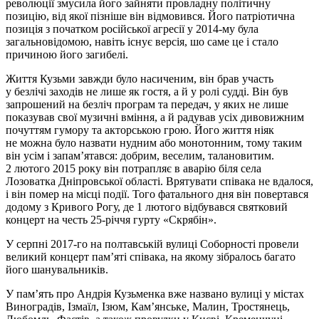
революції змусила його зайняти провладну політичну
позицію, від якої пізніше він відмовився. Його патріотична
позиція з початком російської агресії у 2014-му була
загальновідомою, навіть існує версія, шо саме це і стало
причиною його загибелі.
Життя Кузьми завжди було насиченим, він брав участь
у безлічі заходів не лише як гостя, а й у ролі судді. Він був
запрошений на безліч програм та передач, у яких не лише
показував свої музичні вміння, а й радував усіх дивовижним
почуттям гумору та акторською грою. Його життя ніяк
не можна було назвати нудним або монотонним, тому таким
він усім і запам’ятався: добрим, веселим, талановитим.
2 лютого 2015 року він потрапляє в аварію біля села
Лозоватка Дніпровської області. Врятувати співака не вдалося,
і він помер на місці події. Того фатального дня він повертався
додому з Кривого Рогу, де 1 лютого відбувався святковий
концерт на честь 25-річчя гурту «Скрябін».
У серпні 2017-го на полтавській вулиці Соборності провели
великий концерт пам’яті співака, на якому зібралось багато
його шанувальників.
У пам’ять про Андрія Кузьменка вже названо вулиці у містах
Виноградів, Ізмаїл, Ізюм, Кам’янське, Малин, Тростянець,