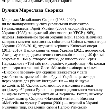
«Ще не вмерла Україна», віртуоз-гітарист.
Вулиця Мирослава Скорика
Мирослав Михайлович Ско́рик (1938- 2020) —
чи не найвідоміший у світі український композитор
і музикознавець, Герой України (2008), народний артист
України (1988), заслужений діяч мистецтв УРСР (1969),
лауреат Національної премії України імені Тараса Шевченка,
кандидат мистецтвознавства, співголова Спілки композиторів
України (2006–2010), художній керівник Київської опери
(2011–2016), Національна легенда України (2021, посмертно).
Автор музики до драматичних спектаклів та понад 40 фільмів,
зокрема: у 1964 р. створює музику до кінострічки Сергія
Параджанова «Тіні забутих предків»; мультфільму «Як козаки
куліш варили» та інші. Його «Мелодія ля-мінор» в фільмі
«Високий перевал» для скрипки вважається у світі
уособленням зраненої і ніжної душі України; ця мелодія
перекладена для різних інструментів — від бандури
до флейти. М. Скорик доклався і до написання музики
до фільму «Червона Рута» — першого радянського мюзиклу
з Софією Ротару і музикантами «Смерічки». Ротару виконує
у фільмі шлягер Скорика «Намалюй мені ніч». Вистава
«Мойсей» на музику Скорика (2001) — перший в Україні
музичний твір, схвалений самим Папою Римським