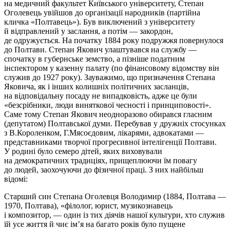
на медичний факультет Київського університету, Степан
Оголевець увійшов до організації народників (партійна
кличка «Полтавець»). Був виключений з університету
й відправлений у заслання, а потім — закордон,
де одружується. На початку 1884 року подружжя повернулося
до Полтави. Степан Якович улаштувався на службу —
спочатку в губернське земство, а пізніше податним
інспектором у казенну палату (по фінансовому відомству він
служив до 1927 року). Зауважимо, що призначення Степана
Яковича, як і інших колишніх політичних засланців,
на відповідальну посаду не випадковість, адже це були
«безсрібники, люди виняткової чесності і принциповості».
Саме тому Степан Якович неодноразово обирався гласним
(депутатом) Полтавської думи. Перебував у дружніх стосунках
з В.Короленком, Г.Мясоєдовим, лікарями, адвокатами —
представниками творчої прогресивної інтелігенції Полтави.
У родині було семеро дітей, яких виховували
на демократичних традиціях, прищеплюючи їм повагу
до людей, заохочуючи до фізичної праці. З них найбільш
відомі:
Старший син Степана Оголевця Володимир (1884, Полтава —
1970, Полтава), «філолог, юрист, музикознавець
і композитор, — один із тих діячів нашої культури, хто служив
їй усе життя й чиє ім’я на багато років було пущене