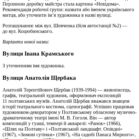
Перлиною доробку майстра стала картина «Невідома».
Рекомендація робочої групи: назвати або іменем українського
митця, або уточнити ім’я художника в назві вулиці.
Розташування: між вул. Шевченка (біля автостанції №2) —
до вул. Коцюбинського.
Варіанти нової назви:
Вулиця Івана Крамського
З уточненням імя художника.
Вулиця Анатолія Щербака
Анатолій Терентійович Щербак (1939-1994) — живописець,
графік, театральний художник, оформлювач експозицій
11 полтавських музеїв. Анатолій Щербак вважався знавцем
історії театрального костюма, сценографії. Успішно працював
художником-декоратором у Полтавському обласному музично-
драматичному театрі імені М. В. Гоголя. Він — автор
композицій у гуаші, темпері й акварелі: «Ранок» (1966),
«Шлях на Полтаву» і «Полтавський ландшафт. Опівдні»
(1967), «Зимові сутінки» (1967), «На садибі Панаса Мирного»,