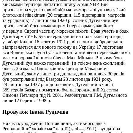
військами території дістатися штабу Армії УНР. Він
призначається до Головної військово-морської управи у 1-ий
флотський півекіпаж (20 старшин, 115 підстаршин, матросів
та урядовців). 7 листопада 1920 р. сотник Дугельний був
призначений його командиром і переформатував його
у першу в Європі частину морської піхоти. Брав участь в боях
Дієвої армії УНР. Був інтернований на польській території,
у таборі Каліш. 16 жовтня 1921 р. він в числі добровольців
відправляється для нового походу на Україну. 17 листопада
вся Волинська група була оточена та знищена переважаючими
масами ворожої кінноти біля с. Малі Міньки. В цьому бою
Дугельний був важко поранений, і в той же день схоплений
біля с. Звіздаль. Підполковник Григорій Макарович
Дугельний, якому лише три дні назад виповнилося 30 років,
був розстріляний під Базаром 23 листопада 1921 року.
29 листопада 1937 р. підполковник Дугельний в числі
359 героїв Базару посмертно був нагороджений Хрестом
Симона Петлюри під № 2001. Реабілітували Г.М. Дугельного
лише 12 березня 1998 р.
Провулок Івана Рудичіва
На честь уродженця Полтавщини, активного діяча
Революційної української партії (далі — РУП), фундатора