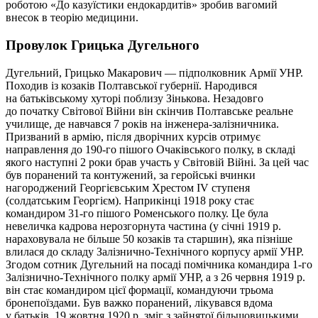
роботою «До казуїстики ендокардитів» зробив вагомий
внесок в теорію медицини.
Провулок Грицька Дугельного
Дугельний, Грицько Макарович — підполковник Армії УНР.
Походив із козаків Полтавської губернії. Народився
на батьківському хуторі поблизу Зінькова. Незадовго
до початку Світової Війни він скінчив Полтавське реальне
училище, де навчався 7 років на інженера-залізничника.
Призваний в армію, після дворічних курсів отримує
направлення до 190-го пішого Очаківського полку, в складі
якого наступні 2 роки брав участь у Світовій Війні. За цей час
був поранений та контужений, за геройські вчинки
нагороджений Георгієвським Хрестом IV ступеня
(солдатським Георгієм). Наприкінці 1918 року стає
командиром 31-го пішого Роменського полку. Це була
невеличка кадрова нерозгорнута частина (у січні 1919 р.
нараховувала не більше 50 козаків та старшин), яка пізніше
влилася до складу Залізнично-Технічного корпусу армії УНР.
Згодом сотник Дугельний на посаді помічника командира 1-го
Залізнично-Технічного полку армії УНР, а з 26 червня 1919 р.
він стає командиром цієї формації, командуючи трьома
бронепоїздами. Був важко поранений, лікувався вдома
у батьків. 19 жовтня 1920 р. зміг з зайнятої більшовицькими