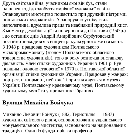
Друга світова війна, учасником якої він був, стали
на перешкоді до здобуття омріяної художньої освіти.
Опановувати мистецтво пощастило при дружній підтримці
полтавських художників. А запорукою успіху стала
наполеглива, вдумлива праця та неабиякий природній хист.
З моменту демобілізації та повернення до Полтави (1947р.)
і до останніх днів Андрій Андрійович Сербутовський
постійно знаходився в епіцентрі культурного життя міста.
З 1948 р. працював художником Полтавського
міськпромкомбінату (згодом Полтавського обласного
товариства художників), того ж року розпочав виставкову
діяльність. Член спілки художників України з 1961 р. Був
першим головою створеної у 1970 р. Полтавської обласної
організації спілки художників України. Працював у жанрах:
портрет, натюрморт, пейзаж. Твори знаходяться в музеях
України: Полтавському краєзнавчому музеї, Полтавському
художньому музеї та у приватних зібраннях.
Вулиця Михайла Бойчука
Михайло Львович Бойчу́к (1882, Тернопілля — 1937) —
художник світового рівня, основоположник українського
монументального мистецтва, заснованого на національних
традиціях. Один із фундаторів та професор