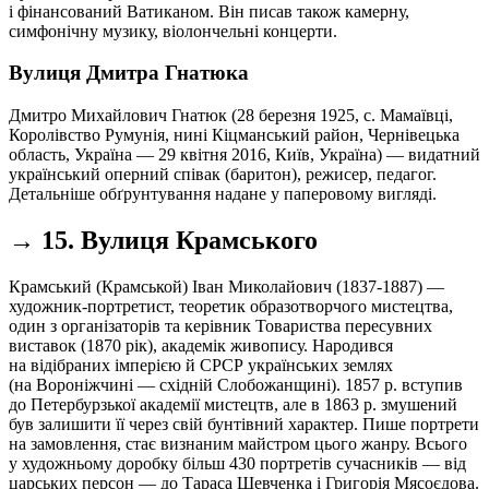
і фінансований Ватиканом. Він писав також камерну,
симфонічну музику, віолончельні концерти.
Вулиця Дмитра Гнатюка
Дмитро Михайлович Гнатюк (28 березня 1925, с. Мамаївці,
Королівство Румунія, нині Кіцманський район, Чернівецька
область, Україна — 29 квітня 2016, Київ, Україна) — видатний
український оперний співак (баритон), режисер, педагог.
Детальніше обґрунтування надане у паперовому вигляді.
→ 15. Вулиця Крамського
Крамський (Крамськой) Іван Миколайович (1837-1887) —
художник-портретист, теоретик образотворчого мистецтва,
один з організаторів та керівник Товариства пересувних
виставок (1870 рік), академік живопису. Народився
на відібраних імперією й СРСР українських землях
(на Вороніжчині — східній Слобожанщині). 1857 р. вступив
до Петербурзької академії мистецтв, але в 1863 р. змушений
був залишити її через свій бунтівний характер. Пише портрети
на замовлення, стає визнаним майстром цього жанру. Всього
у художньому доробку більш 430 портретів сучасників — від
царських персон — до Тараса Шевченка і Григорія Мясоєдова.