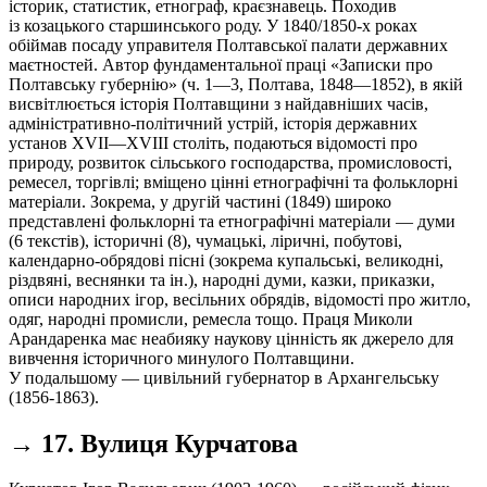
історик, статистик, етнограф, краєзнавець. Походив
із козацького старшинського роду. У 1840/1850-х роках
обіймав посаду управителя Полтавської палати державних
маєтностей. Автор фундаментальної праці «Записки про
Полтавську губернію» (ч. 1—3, Полтава, 1848—1852), в якій
висвітлюється історія Полтавщини з найдавніших часів,
адміністративно-політичний устрій, історія державних
установ XVII—XVIII століть, подаються відомості про
природу, розвиток сільського господарства, промисловості,
ремесел, торгівлі; вміщено цінні етнографічні та фольклорні
матеріали. Зокрема, у другій частині (1849) широко
представлені фольклорні та етнографічні матеріали — думи
(6 текстів), історичні (8), чумацькі, ліричні, побутові,
календарно-обрядові пісні (зокрема купальські, великодні,
різдвяні, веснянки та ін.), народні думи, казки, приказки,
описи народних ігор, весільних обрядів, відомості про житло,
одяг, народні промисли, ремесла тощо. Праця Миколи
Арандаренка має неабияку наукову цінність як джерело для
вивчення історичного минулого Полтавщини.
У подальшому — цивільний губернатор в Архангельську
(1856-1863).
→ 17. Вулиця Курчатова