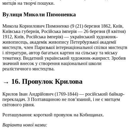
митців на творчі пошуки.
Вулиця Миколи Пимоненка
Микола Корнилович Пимоненко (9 (21) березня 1862, Київ,
Київська губернія, Російська імперія — 26 березня (8 квітня)
1912, Київ, Російська імперія) — український художник-
живописець, академік живопису Петербурзької академії
мистецтв, член Паризької інтернаціональної спілки мистецтв
і літератури, автор багатьох картин на сільську та міську
тематику. Видатний український художник-жанрист. Зробив
значний внесок у створення національної школи
реалістичного мистецтва.
→ 16. Провулок Крилова
Крилов Іван Андрійович (1769-1844) — російський байкар-
перекладач. З Полтавщиною не пов’язаний, і не є митцем
світового рівня.
Розташування: короткий провулок на Кобищанах.
Варіанти нової назви: