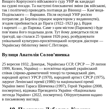
Вищого Корпусного військового суду УНР як кандидат
на судові посади. Та наступні блискавичні зміни (як військові,
так і політичні) приводять полтавця до Вінниці — Кам’янця-
Подільського — Варшави. Після окупації УНР росією
потрапляє до Берліна (працює коректором у видавництві),
згодом прибивається до Праги (1922–1923 рр.), Відня
і нарешті — до Парижа. Саме з цим містом (Парижем) і буде
пов’язана його подальша доля. Тут йому доведеться після
трагедії, що сталася 25 травня 1926 року, розбудовувати
унікальний культурно-просвітницький осередок діаспори —
Українську бібліотеку імені С.Петлюри.
Вулиця Анатолія Солов’яненка
25 вересня 1932, Донецьк, Українська ССР, СРСР — 29 липня
1999, Козин, Україна) — всесвітньо відомий український
співак (лірико-драматичний тенор) та громадський діяч,
народний артист УРСР (1970), народний артист СРСР (1975),
лауреат Ленінської премії (1980) та національної премії
України імені Тараса Шевченка (1997), Герой України (2008,
посмертно), відзнака Президента України «Національна
легенда України» (2022, посмертно). Обґрунтування надано
в письмовому вигляді.