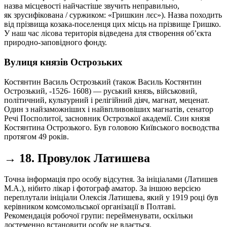
назва місцевості найчастіше звучить неправильно,
як зрусифікована / суржиком: «Гришкин лєс»). Назва походить
від прізвища козака-поселенця цих місць на прізвище Гришко.
У наш час лісова територія відведена для створення об’єкта
природно-заповідного фонду.
Вулиця князів Острозьких
Костянтин Василь Острозький (також Василь Костянтин
Острозький, -1526- 1608) — руський князь, військовий,
політичний, культурний і релігійний діяч, магнат, меценат.
Один з найзаможніших і найвпливовіших магнатів, сенатор
Речі Посполитої, засновник Острозької академії. Син князя
Костянтина Острозького. Був головою Київського воєводства
протягом 49 років.
→ 18. Провулок Латишева
Точна інформація про особу відсутня. За ініціалами (Латишев
М.А.), нібито лікар і фотограф аматор. За іншою версією
переплутали ініціали Олексія Латишева, який у 1919 році був
керівником комсомольської організації в Полтаві.
Рекомендація робочої групи: перейменувати, оскільки
достеменно встановити особу не вдається.