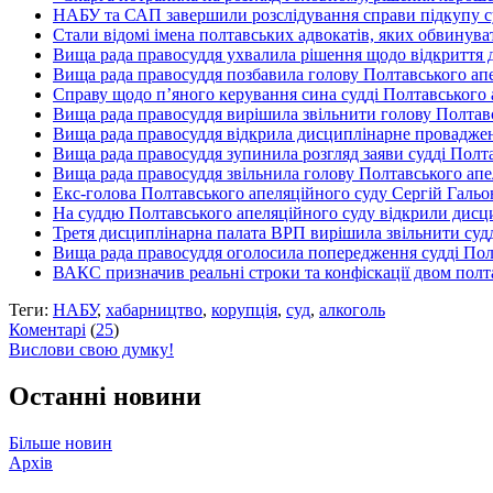
НАБУ та САП завершили розслідування справи підкупу су
Стали відомі імена полтавських адвокатів, яких обвинуват
Вища рада правосуддя ухвалила рішення щодо відкриття 
Вища рада правосуддя позбавила голову Полтавського апел
Справу щодо п’яного керування сина судді Полтавського 
Вища рада правосуддя вирішила звільнити голову Полтавс
Вища рада правосуддя відкрила дисциплінарне проваджен
Вища рада правосуддя зупинила розгляд заяви судді Полт
Вища рада правосуддя звільнила голову Полтавського апе
Екс-голова Полтавського апеляційного суду Сергій Гальон
На суддю Полтавського апеляційного суду відкрили дисцип
Третя дисциплінарна палата ВРП вирішила звільнити су
Вища рада правосуддя оголосила попередження судді Пол
ВАКС призначив реальні строки та конфіскації двом пол
Теги:
НАБУ
,
хабарництво
,
корупція
,
суд
,
алкоголь
Коментарі
(
25
)
Вислови свою думку!
Останні новини
Більше новин
Архів