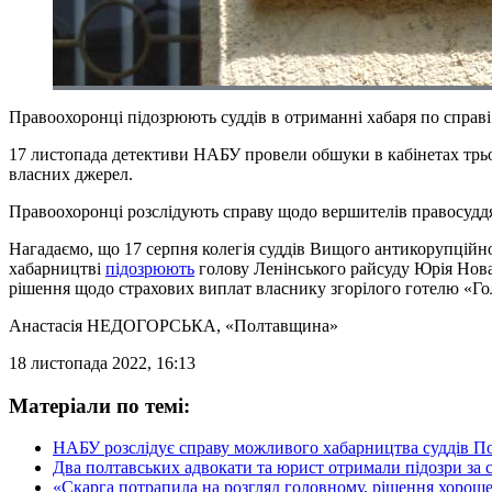
Правоохоронці підозрюють суддів в отриманні хабаря по справі
17 листопада детективи НАБУ провели обшуки в кабінетах трьох
власних джерел.
Правоохоронці розслідують справу щодо вершителів правосуддя
Нагадаємо, що 17 серпня колегія суддів Вищого антикорупційн
хабарництві
підозрюють
голову Ленінського райсуду Юрія Новак
рішення щодо страхових виплат власнику згорілого готелю «Гол
Анастасія НЕДОГОРСЬКА
, «Полтавщина»
18 листопада 2022, 16:13
Матеріали по темі:
НАБУ розслідує справу можливого хабарництва суддів По
Два полтавських адвокати та юрист отримали підозри за с
«Скарга потрапила на розгляд головному, рішення хороше