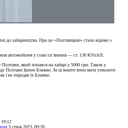
тні до хабарництва. Про це «Полтавщині» стало відомо з
ння автомобілем у стані сп’яніння — ст. 130 КУпАП.
 Полтави, який попався на хабарі у 5000 грн. Також у
уду Полтави Ірини Блажко. За ці кошти вона мала ухвалити
к і не передав їх Блажко.
 19:12
ання
3 січня 2023, 09:28