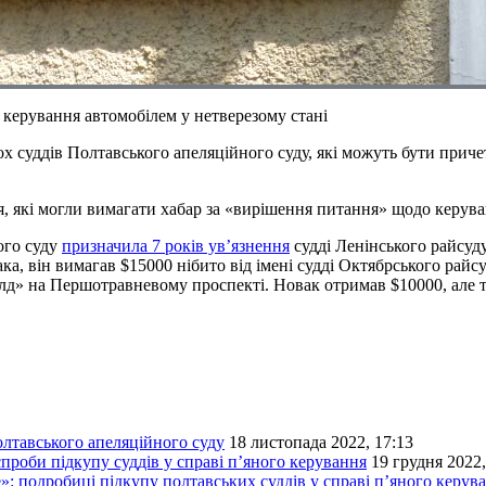
 керування автомобілем у нетверезому стані
 суддів Полтавського апеляційного суду, які можуть бути приче
, які могли вимагати хабар за «вирішення питання» щодо керува
ого суду
призначила 7 років ув’язнення
судді Ленінського райсуду
а, він вимагав $15000 нібито від імені судді Октябрського райс
д» на Першотравневому проспекті. Новак отримав $10000, але та
лтавського апеляційного суду
18 листопада 2022, 17:13
проби підкупу суддів у справі п’яного керування
19 грудня 2022,
»: подробиці підкупу полтавських суддів у справі п’яного керув