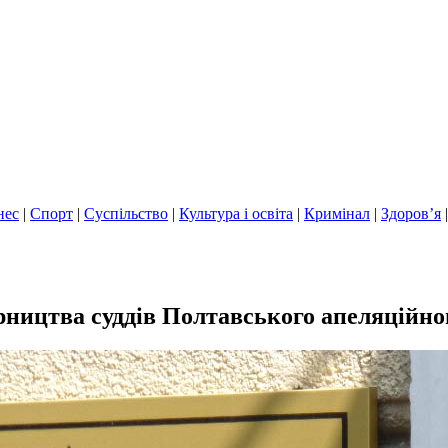
нес
|
Спорт
|
Суспільство
|
Культура і освіта
|
Кримінал
|
Здоров’я
ництва суддів Полтавського апеляційног