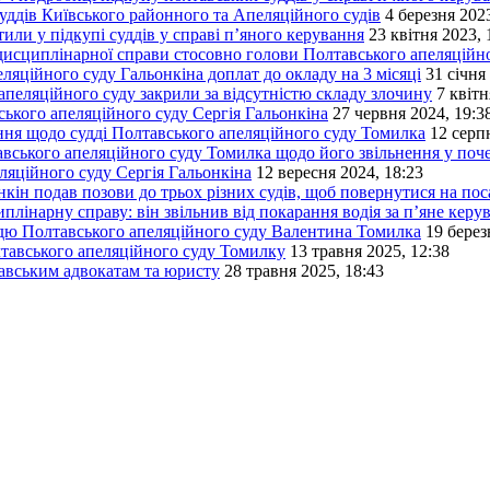
ддів Київського районного та Апеляційного судів
4 березня 2023
или у підкупі суддів у справі п’яного керування
23 квітня 2023, 
дисциплінарної справи стосовно голови Полтавського апеляційно
яційного суду Гальонкіна доплат до окладу на 3 місяці
31 січня
апеляційного суду закрили за відсутністю складу злочину
7 квітн
ького апеляційного суду Сергія Гальонкіна
27 червня 2024, 19:3
ня щодо судді Полтавського апеляційного суду Томилка
12 серп
авського апеляційного суду Томилка щодо його звільнення у поче
ляційного суду Сергія Гальонкіна
12 вересня 2024, 18:23
кін подав позови до трьох різних судів, щоб повернутися на пос
лінарну справу: він звільнив від покарання водія за п’яне керу
ддю Полтавського апеляційного суду Валентина Томилка
19 берез
тавського апеляційного суду Томилку
13 травня 2025, 12:38
тавським адвокатам та юристу
28 травня 2025, 18:43