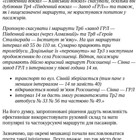
«Південний вокзал — Київський вокзал» скасували, оскільки він
дублював Тр4 «Південний вокзал — Завод «ГРЛ»» та також,
як і вищезазначені маршрути, не користувався попитом у
пасажирів.
Пропоную скасувати і маршрути Тр6 «завод ГРЛ —
Південний вокзал (через Алмазний)» та Тр8 «Героїв
Сталінграда — Інститут зв’язку». На цих маршрутах
інтервал від 55 до 110 хв. Сумарно працюють три
тролейбуси. Доцільніше їх «перекинути» на Тр3 з наступним
продовженням до села Розсошенці. Відтак, пасажири
отримають дійсно корисний маршрут Розсошенці — Сінна —
завод ГРЛ з інтервалом у пікові години 14 хв.
транспорт по вул. Сінній зберігається (тим паче з
меншим інтервалом — 14 хв замість 40)
відкривається новий зв’язок Розсошенці — Сінна — ГРЛ
інтервал 14 хв дасть змогу розвантажити Тр2 та
автобуси № 33 № 56 та частково № 49.»
На його думку, запропоновані рішення дадуть можливість
ефективніше використовувати рухомий склад та мати
популярні та частокурсуючі маршрути для пасажирів.
Зазначимо, що окремі мешканці почали висловлюватися
проти такої ініціативи. Дехто вважає, що так місто буде