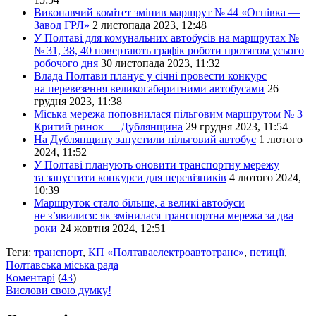
Виконавчий комітет змінив маршрут № 44 «Огнівка —
Завод ГРЛ»
2 листопада 2023, 12:48
У Полтаві для комунальних автобусів на маршрутах №
№ 31, 38, 40 повертають графік роботи протягом усього
робочого дня
30 листопада 2023, 11:32
Влада Полтави планує у січні провести конкурс
на перевезення великогабаритними автобусами
26
грудня 2023, 11:38
Міська мережа поповнилася пільговим маршрутом № 3
Критий ринок — Дублянщина
29 грудня 2023, 11:54
На Дублянщину запустили пільговий автобус
1 лютого
2024, 11:52
У Полтаві планують оновити транспортну мережу
та запустити конкурси для перевізників
4 лютого 2024,
10:39
Маршруток стало більше, а великі автобуси
не з’явилися: як змінилася транспортна мережа за два
роки
24 жовтня 2024, 12:51
Теги:
транспорт
,
КП «Полтаваелектроавтотранс»
,
петиції
,
Полтавська міська рада
Коментарі
(
43
)
Вислови свою думку!