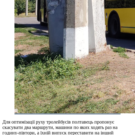
Для оптимізації руху тролейбусів полтавець пропонує
скасувати два маршрути, машини по яких ходять раз на
годину-півтори, а їхній випуск переставити на інший