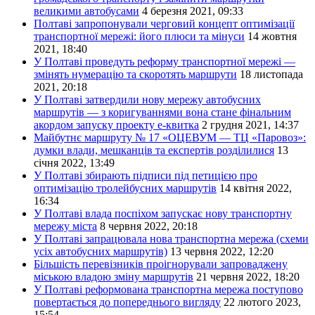
великими автобусами
4 березня 2021, 09:33
Полтаві запропонували черговий концепт оптимізації
транспортної мережі: його плюси та мінуси
14 жовтня
2021, 18:40
У Полтаві проведуть реформу транспортної мережі —
змінять нумерацію та скоротять маршрути
18 листопада
2021, 20:18
У Полтаві затвердили нову мережу автобусних
маршрутів — з коригуваннями вона стане фінальним
акордом запуску проекту е-квитка
2 грудня 2021, 14:37
Майбутнє маршруту № 17 «ОЦЕВУМ — ТЦ «Паровоз»:
думки влади, мешканців та експертів розділилися
13
січня 2022, 13:49
У Полтаві збирають підписи під петицією про
оптимізацію тролейбусних маршрутів
14 квітня 2022,
16:34
У Полтаві влада поспіхом запускає нову транспортну
мережу міста
8 червня 2022, 20:18
У Полтаві запрацювала нова транспортна мережа (схеми
усіх автобусних маршрутів)
13 червня 2022, 12:20
Більшість перевізників проігнорували запроваджену
міською владою зміну маршрутів
21 червня 2022, 18:20
У Полтаві реформована транспортна мережа поступово
повертається до попереднього вигляду
22 лютого 2023,
15:54