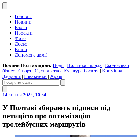
Головна
Новини
Блоги
Проекти
Фото
Досьє
Війна
Допомога армії
Новини Полтавщини:
Події
|
Політика і влада
|
Економіка і
бізнес
|
Спорт
|
Суспільство
|
Культура і освіта
|
Кримінал
|
Здоров’я
|
Цікавинки
|
Архів
14 квітня 2022, 16:34
У Полтаві збирають підписи під
петицією про оптимізацію
тролейбусних маршрутів