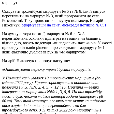
маршрут
Скасувати тролейбусні маршрути № 6 та № 8, їхній випуск
переставити на маршрут № 3, який продовжити до села
Розсошенці. Таку пропозицію висунув полтавець Назарій
Никончук,
сформувавши на сайті міськради петицію № 651
.
На думку автора петиції, маршрути № 6 та № 8 —
нерентабельні, оскільки їздять раз на годину чи більше і,
відповідно, возять подекуди «випадкових» пасажирів. У якості
прикладу він навів рішення про скасування маршруту № 1,
який фактично дублював рух за 4-м маршрутом.
Назарій Никончук пропонує наступне:
«Оптимізувати мережу тролейбусних маршрутів.
У Полтаві налічувалося 10 тролейбусних маршрутів (до
квітня 2022 року). Проте користувалися попитом лише
половина з них: №№ 2, 4, 5, 7, 12 і 15. Причина — великі
інтервали на маршрутах №№ 1, 3, 6, 8. На них тролейбус
можна було чекати майже півтори години (інтервал Тр8 —
80 хв). Тому такі маршрути возять так званих «випадкових
пасажирів» і відповідно, є нерентабельними для
тролейбусного депо. З 11 квітня 2022 року маршрут № 1