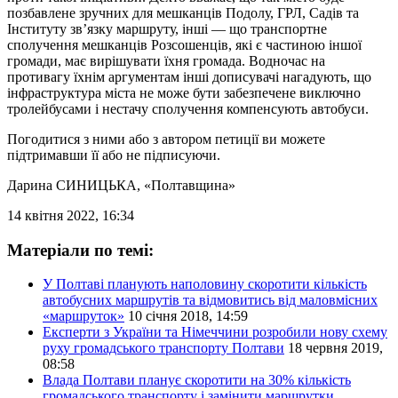
позбавлене зручних для мешканців Подолу, ГРЛ, Садів та
Інституту зв’язку маршруту, інші — що транспортне
сполучення мешканців Розсошенців, які є частиною іншої
громади, має вирішувати їхня громада. Водночас на
противагу їхнім аргументам інші дописувачі нагадують, що
інфраструктура міста не може бути забезпечене виключно
тролейбусами і нестачу сполучення компенсують автобуси.
Погодитися з ними або з автором петиції ви можете
підтримавши її або не підписуючи.
Дарина СИНИЦЬКА
, «Полтавщина»
14 квітня 2022, 16:34
Матеріали по темі:
У Полтаві планують наполовину скоротити кількість
автобусних маршрутів та відмовитись від маловмісних
«маршруток»
10 січня 2018, 14:59
Експерти з України та Німеччини розробили нову схему
руху громадського транспорту Полтави
18 червня 2019,
08:58
Влада Полтави планує скоротити на 30% кількість
громадського транспорту і замінити маршрутки