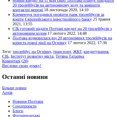
Новий кредит на 11 млн євро: Полтава планує придбати
20 тролейбусів на автономному ходу та замінити
контактні мережі
18 листопада 2020, 14:10
Кременчук погодився оновити парк тролейбусів за
кошти Європейського інвестиційного банку
25 травня
2021, 13:55
ЄІБ готовий надати Полтаві кредит на 20 тролейбусів з
автономним ходом
17 лютого 2022, 14:48
Полтава відмовилася від 20 автономних тролейбусів на
користь нової лінії на Огнівку
17 лютого 2022, 17:36
Теги:
тролейбус на Огнівку
,
транспорт
,
ЖКГ
,
кредитування
,
ЄІБ
,
Інститут розвитку міста
,
Тетяна Татаріна
Коментарі
(
28
)
Вислови свою думку!
Останні новини
Більше новин
Архів
Новини Полтави
Спецпроекти
Блоги
Фоторепортажі