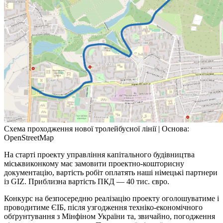
Схема проходження нової тролейбусної лінії | Основа:
OpenStreetMap
На старті проекту управління капітального будівництва
міськвиконкому має замовити проектно-кошторисну
документацію, вартість робіт оплатять наші німецькі партнери
із GIZ. Приблизна вартість ПКД — 40 тис. євро.
Конкурс на безпосередню реалізацію проекту оголошуватиме і
проводитиме ЄІБ, після узгодження техніко-економічного
обґрунтування з Мінфіном України та, звичайно, погодження