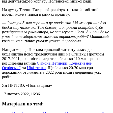
від депутатського корпусу Полтавської міської ради.
На думку Тетяни Татаріної, реалізувати такий амбітний
проект можна тільки в рамках кредиту:
— Сума у 4,5 млн євро — а це приблизно 135 млн грн — є для
бюджету чималою. Тим більше, що проект потрібно буде
реалізувати за рік-півтора, не затягувати його. А чи вийде це
у нас і чи не здорожчає загальна вартість робіт? Миттєвий
кредит на вигідних умовах усуває ці проблеми.
Нагадаємо, що Полтава тривалий час готувалася до
будівництва нової тролейбусної лінії на Огнівку. Протягом
2017-2021 років місто витратило близько 110 млн грн на
розширення вулиць
Симона Петлюри
,
Колективної-
Огнівської
, та
Нікітченка
. Ще близько 20-30 млн грн
дорожники отримають у 2022 році після завершення усіх
робіт.
Ян ПРУГЛО
, «Полтавщина»
17 лютого 2022, 16:36
Матеріали по темі: