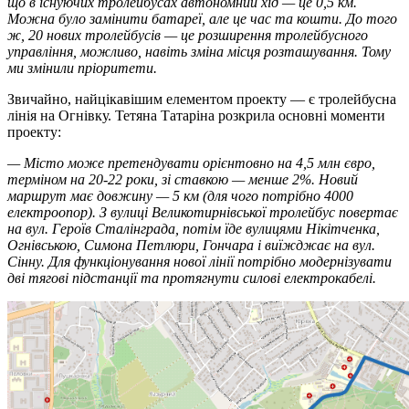
що в існуючих тролейбусах автономний хід — це 0,5 км.
Можна було замінити батареї, але це час та кошти. До того
ж, 20 нових тролейбусів — це розширення тролейбусного
управління, можливо, навіть зміна місця розташування. Тому
ми змінили пріоритети.
Звичайно, найцікавішим елементом проекту — є тролейбусна
лінія на Огнівку. Тетяна Татаріна розкрила основні моменти
проекту:
— Місто може претендувати орієнтовно на 4,5 млн євро,
терміном на 20-22 роки, зі ставкою — менше 2%. Новий
маршрут має довжину — 5 км (для чого потрібно 4000
електроопор). З вулиці Великотирнівської тролейбус повертає
на вул. Героїв Сталінграда, потім їде вулицями Нікітченка,
Огнівською, Симона Петлюри, Гончара і виїжджає на вул.
Сінну. Для функціонування нової лінії потрібно модернізувати
дві тягові підстанції та протягнути силові електрокабелі.