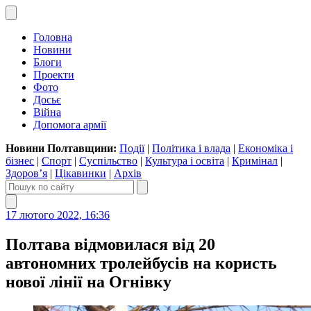
Головна
Новини
Блоги
Проекти
Фото
Досьє
Війна
Допомога армії
Новини Полтавщини:
Події
|
Політика і влада
|
Економіка і
бізнес
|
Спорт
|
Суспільство
|
Культура і освіта
|
Кримінал
|
Здоров’я
|
Цікавинки
|
Архів
17 лютого 2022, 16:36
Полтава відмовилася від 20
автономних тролейбусів на користь
нової лінії на Огнівку