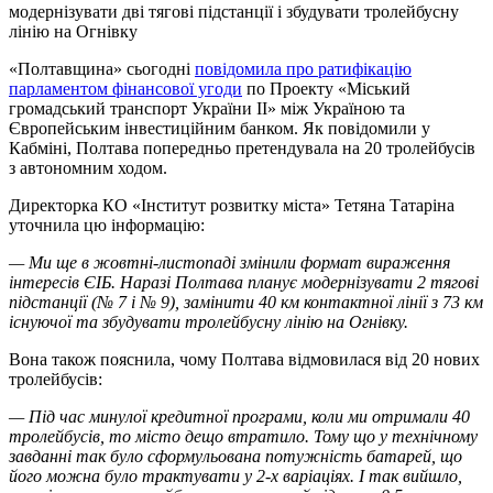
модернізувати дві тягові підстанції і збудувати тролейбусну
лінію на Огнівку
«Полтавщина» сьогодні
повідомила про ратифікацію
парламентом фінансової угоди
по Проекту «Міський
громадський транспорт України ІІ» між Україною та
Європейським інвестиційним банком. Як повідомили у
Кабміні, Полтава попередньо претендувала на 20 тролейбусів
з автономним ходом.
Директорка КО «Інститут розвитку міста» Тетяна Татаріна
уточнила цю інформацію:
— Ми ще в жовтні-листопаді змінили формат вираження
інтересів ЄІБ. Наразі Полтава планує модернізувати 2 тягові
підстанції (№ 7 і № 9), замінити 40 км контактної лінії з 73 км
існуючої та збудувати тролейбусну лінію на Огнівку.
Вона також пояснила, чому Полтава відмовилася від 20 нових
тролейбусів:
— Під час минулої кредитної програми, коли ми отримали 40
тролейбусів, то місто дещо втратило. Тому що у технічному
завданні так було сформульована потужність батарей, що
його можна було трактувати у 2-х варіаціях. І так вийшло,