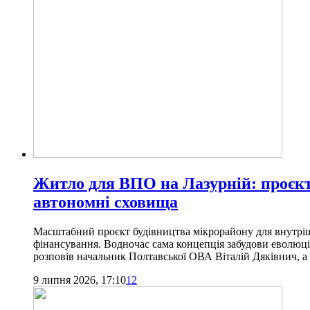
Житло для ВПО на Лазурній: проєкт 
автономні сховища
Масштабний проєкт будівництва мікрорайону для внутріш
фінансування. Водночас сама концепція забудови еволюціон
розповів начальник Полтавської ОВА Віталій Дяківнич, а д
9 липня 2026, 17:10
12