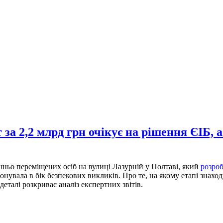
за 2,2 млрд грн очікує на рішення ЄІБ, а
ньо переміщених осіб на вулиці Лазурній у Полтаві, який
розроб
увала в бік безпекових викликів. Про те, на якому етапі знаходи
еталі розкриває аналіз експертних звітів.