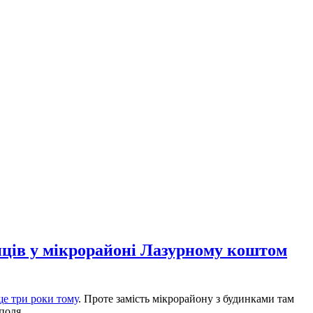
нців у мікрорайоні Лазурному коштом
ще три роки тому
. Проте замість мікрорайону з будинками там
поля.