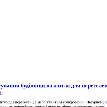
сування будівництва житла для переселе
у
итло для переселенців мало з’явитися у мікрорайоні Лазурному
дення водопровідних мереж і нове технічне приміщення посеред 