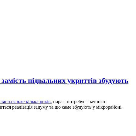
 замість підвальних укриттів збудують
ляється вже кілька років
, наразі потребує значного
ться реалізація задуму та що саме збудують у мікрорайоні,