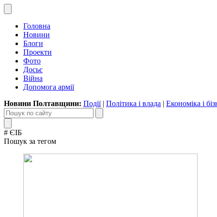
Головна
Новини
Блоги
Проекти
Фото
Досьє
Війна
Допомога армії
Новини Полтавщини:
Події
|
Політика і влада
|
Економіка і біз
# ЄІБ
Пошук за тегом