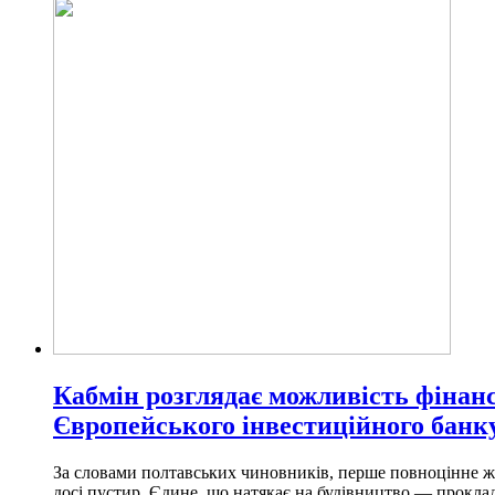
Кабмін розглядає можливість фінан
Європейського інвестиційного банк
За словами полтавських чиновників, перше повноцінне ж
досі пустир. Єдине, що натякає на будівництво — прокла