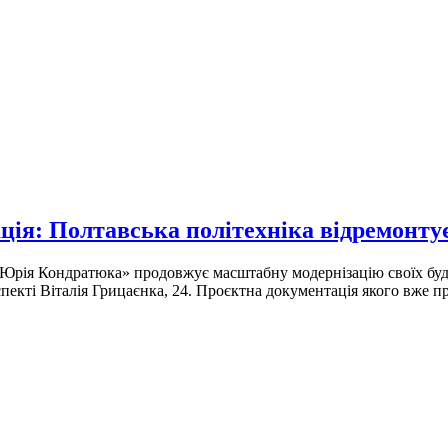
ія: Полтавська політехніка відремонтує
 Юрія Кондратюка» продовжує масштабну модернізацію своїх буд
екті Віталія Грицаєнка, 24. Проєктна документація якого вже п