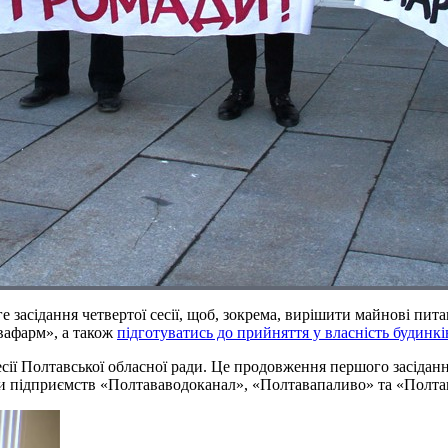
е засідання четвертої сесії, щоб, зокрема, вирішити майнові пи
вафарм», а також
підготуватись до прийняття у власність будинкі
сесії Полтавської обласної ради. Це продовження першого засідання
ади підприємств «Полтававодоканал», «Полтавапаливо» та «Полт