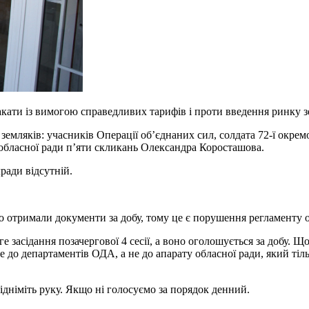
кати із вимогою справедливих тарифів і проти введення ринку з
ляків: учасників Операції об’єднаних сил, солдата 72-ї окремої
 обласної ради п’яти скликань Олександра Коросташова.
лради відсутній.
отримали документи за добу, тому це є порушення регламенту о
ге засідання позачергової 4 сесії, а воно оголошується за добу. 
 до департаментів ОДА, а не до апарату обласної ради, який тіль
дніміть руку. Якщо ні голосуємо за порядок денний.