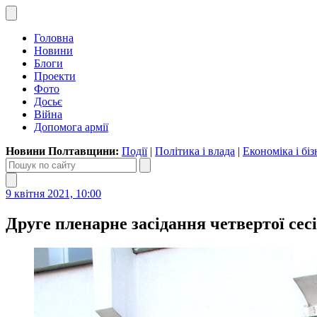
Головна
Новини
Блоги
Проекти
Фото
Досьє
Війна
Допомога армії
Новини Полтавщини:
Події
|
Політика і влада
|
Економіка і біз
9 квітня 2021, 10:00
Друге пленарне засідання четвертої сес