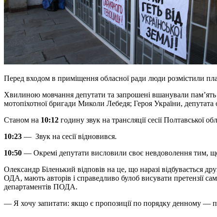
Перед входом в приміщення обласної ради люди розмістили пла
Хвилиною мовчання депутати та запрошені вшанували пам’ять зем
мотопіхотної бригади Миколи Лебедя; Героя України, депутата
Станом на
10:12
годину звук на трансляції сесії Полтавської об
10:23
— Звук на сесії відновився.
10:50
— Окремі депутати висловили своє невдоволення тим, що 
Олександр Біленький відповів на це, що наразі відбувається дру
ОДА, мають авторів і справедливо булоб висувати претензії саме
департаментів ПОДА.
— Я хочу запитати: якщо є пропозиції по порядку денному — пі