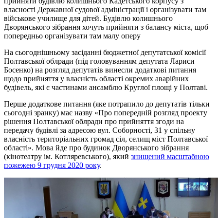
прийняти будівлю колишнього Кадетського корпусу з
власності Державної судової адміністрації і організувати там
військове училище для дітей. Будівлю колишнього
Дворянського зібрання хочуть прийняти з балансу міста, щоб
попередньо організувати там малу оперу
На сьогоднішньому засіданні бюджетної депутатської комісії
Полтавської облради (під головуванням депутата Лариси
Босенко) на розгляд депутатів винесли додаткові питання
щодо прийняття у власність області окремих аварійних
будівель, які є частинами ансамблю Круглої площі у Полтаві.
Перше додаткове питання (яке потрапило до депутатів тільки
сьогодні зранку) має назву «Про попередній розгляд проекту
рішення Полтавської облради про прийняття згоди на
передачу будівлі за адресою вул. Соборності, 31 у спільну
власність територіальних громад сіл, селищ міст Полтавської
області». Мова йде про будинок Дворянського зібрання
(кінотеатру ім. Котляревського), який
знищений масштабною
пожежею 9 грудня 2020 року
.