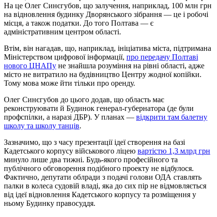
На це Олег Синєгубов, що залучення, наприклад, 100 млн грн
на відновлення будинку Дворянського зібрання — це і робочі
місця, а також податки. До того Полтава — є
адміністративним центром області.
Втім, він нагадав, що, наприклад, ініціатива міста, підтримана
Міністерством цифрової інформації,
про передачу Полтаві
нового ЦНАПу
не знайшла розуміння на рівні області, адже
місто не витратило на будівництво Центру жодної копійки.
Тому мова може йти тільки про оренду.
Олег Синєгубов до цього додав, що область має
реконструювати й Будинок генерал-губернатора (де були
профспілки, а наразі ДБР). У планах —
відкрити там балетну
школу та школу танців
.
Зазначимо, що з часу презентації ідеї створення на базі
Кадетського корпусу військового ліцею
вартістю 1,3 млрд грн
минуло лише два тижні. Будь-якого професійного та
публічного обговорення подібного проекту не відбулося.
Фактично, депутати облради з подачі голови ОДА ставлять
палки в колеса судовій владі, яка до сих пір не відмовляється
від ідеї відновлення Кадетського корпусу та розміщення у
ньому Будинку правосуддя.