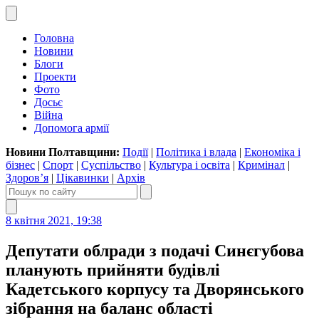
Головна
Новини
Блоги
Проекти
Фото
Досьє
Війна
Допомога армії
Новини Полтавщини:
Події
|
Політика і влада
|
Економіка і
бізнес
|
Спорт
|
Суспільство
|
Культура і освіта
|
Кримінал
|
Здоров’я
|
Цікавинки
|
Архів
8 квітня 2021, 19:38
Депутати облради з подачі Синєгубова
планують прийняти будівлі
Кадетського корпусу та Дворянського
зібрання на баланс області