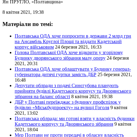
Ян ПРУГЛО
, «Полтавщина»
8 квітня 2021, 19:38
Матеріали по темі:
Полтавська ОДА хоче попросити в держави 2 млрд грн
на Ансамбль Круглої Площі та віддати Кадетський
корпус військовим
24 березня 2021, 16:33
Голова Полтавської ОДА хоче відкрити у згорілому
Будинку дворянського зібрання малу оперу
24 березня
2021, 20:31
Полтавська ОДА хоче облаштувати у Будинку генерал-
губернатора дитячі гуртки замість ДБР
25 березня 2021,
16:48
Депутати облради з подачі Синєгубова планують
прийняти будівлі Кадетського корпусу та Дворянського
зібрання на баланс області
8 квітня 2021, 19:38
ДБР у Полтаві переїжджає з будинку профспілок у
будівлю «Міськбудпроекту» на вулиці Гоголя
9 квітня
2021, 13:02
Полтавська облрада: ми готові взяти у власність будинки
Кадетського корпусу та Дворянського зібрання
9 квітня
2021, 18:04
Мер Полтави не проти передачі в обласну власність