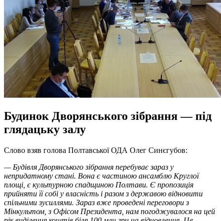
Будинок Дворянського зібрання — під
глядацьку залу
Слово взяв голова Полтавської ОДА Олег Синєгубов:
— Будівля Дворянського зібрання перебуває зараз у
непридатному стані. Вона є частиною ансамблю Круглої
площі, є культурною спадщиною Полтави. Є пропозиція
прийняти її собі у власність і разом з державою відновити
спільними зусиллями. Зараз вже проведені переговори з
Мінкультом, з Офісом Президента, нам погоджувалося на цей
рік виділення коштів біля 100 млн грн на відновлення. Це