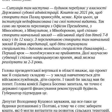
— Ситуація там наступна — будинок перебуває у власності
Державної судової адміністрації. Коштів на 2021 рік, щоб
створити там Палац правосуддя, немає. Крім цього, ця
інституція недофінансована і на свої поточні видатки. Так
само ми провели переговори з Офісом Президента, з
Міносвітою, з Мінкультом, з Мінобороною, щоб спільно
створити навчальний заклад — військовий ліцей для дітей 7-8
класу і до 12 класу. З перспективою створити там навчальний
заклад ІІ рівня акредитації, щоб діти отримували
спеціальність і дипломи молодших спеціалістів (бакалаврів)...
Перший крок — погоджуємося на прийняття. Далі залучаємо
субвенції і спільно напрацьовуємо проект, який можна
реалізувати за 2-3 роки.
Голова президентської вертикалі в області вважає, що проект
має й соціальну складову — у закладі навчатимуться діти
військовослужбовців, діти-сироти. І такий би заклад мав би
попит. Голова комісії Лариса Босенко запитала, чи точно є
державні гарантії фінансування реконструкцій будівель.
Губернатор підтвердив це.
Депутат Володимир Куцовол зауважив, що все-таки це
будинки розташовані у Полтаві, а тому чи є сенс забирати
кошти, які б могли витратити на розвиток сільських територій.