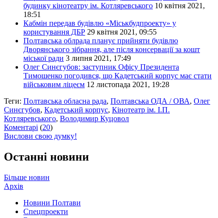
будинку кінотеатру ім. Котляревського
10 квітня 2021,
18:51
Кабмін передав будівлю «Міськбудпроекту» у
користування ДБР
29 квітня 2021, 09:55
Полтавська облрада планує прийняти будівлю
Дворянського зібрання, але після консервації за кошт
міської ради
3 липня 2021, 17:49
Олег Синєгубов: заступник Офісу Президента
Тимошенко погодився, що Кадетський корпус має стати
військовим ліцеєм
12 листопада 2021, 19:28
Теги:
Полтавська обласна рада
,
Полтавська ОДА / ОВА
,
Олег
Синєгубов
,
Кадетський корпус
,
Кінотеатр ім. І.П.
Котляревського
,
Володимир Куцовол
Коментарі
(
20
)
Вислови свою думку!
Останні новини
Більше новин
Архів
Новини Полтави
Спецпроекти