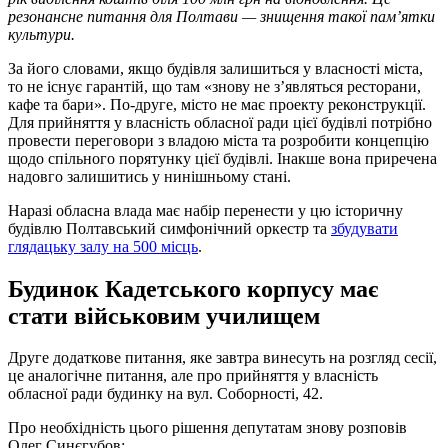
резонансне питання для Полтави — знищення такої пам’ятки
культури.
За його словами, якщо будівля залишиться у власності міста,
то не існує гарантій, що там «знову не з’являться ресторани,
кафе та бари». По-друге, місто не має проекту реконструкції.
Для прийняття у власність обласної ради цієї будівлі потрібно
провести переговори з владою міста та розробити концепцію
щодо спільного порятунку цієї будівлі. Інакше вона приречена
надовго залишитись у нинішньому стані.
Наразі обласна влада має набір перенести у цю історичну
будівлю Полтавський симфонічний оркестр та
збудувати
глядацьку залу на 500 місць
.
Будинок Кадетського корпусу має
стати військовим училищем
Друге додаткове питання, яке завтра винесуть на розгляд сесії,
це аналогічне питання, але про прийняття у власність
обласної ради будинку на вул. Соборності, 42.
Про необхідність цього рішення депутатам знову розповів
Олег Синєгубов: