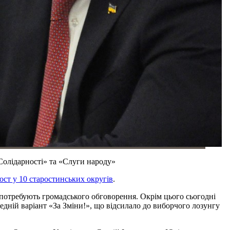
Солідарності» та «Слуги народу»
ост у 10 старостинських округів
.
 потребують громадського обговорення. Окрім цього сьогодні
редній варіант «За Зміни!», що відсилало до виборчого лозунгу