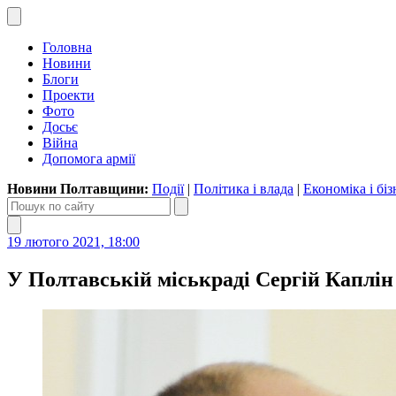
Головна
Новини
Блоги
Проекти
Фото
Досьє
Війна
Допомога армії
Новини Полтавщини:
Події
|
Політика і влада
|
Економіка і біз
19 лютого 2021, 18:00
У Полтавській міськраді Сергій Каплі