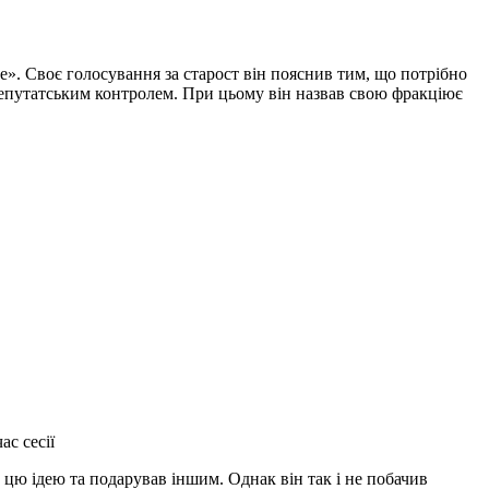
е». Своє голосування за старост він пояснив тим, що потрібно
 депутатським контролем. При цьому він назвав свою фракціює
с сесії
 цю ідею та подарував іншим. Однак він так і не побачив