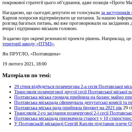
покрокової стратегії цього об’єднання, адже позиція «Проти М
Нагадаємо, що сьогодні депутати не голосували
за заступників
Карпов попросив відтермінувати це питання. За нашою інформаці
розгляд багатьох питань, які вже проговорювали на засіданнях 
вчора і підтримано міським головою.
Згадаємо про окремі резонансні проекти рішень. Наприклад, ц
території заводу «ПТМЗ»
.
Ян ПРУГЛО
, «Полтавщина»
19 лютого 2021, 18:00
Матеріали по темі:
29 січня відбудеться позачергова 2-а сесія Полтавської мі
Трансляція позачергової другої сесії Полтавської міської 
Полтавська міська громада прийняла на баланс майно пр
Полтавська міськрада сформувала депутатські комісії та п
Полтавська міська рада прийняла бюджет на 2021 рік
29 с
Трансляція 2-го засідання позачергової 2-ї сесії Полтавськ
Полтавська міськрада призначила старост у 10 старостин
У Полтавській міськраді Сергій Каплін підставив плече