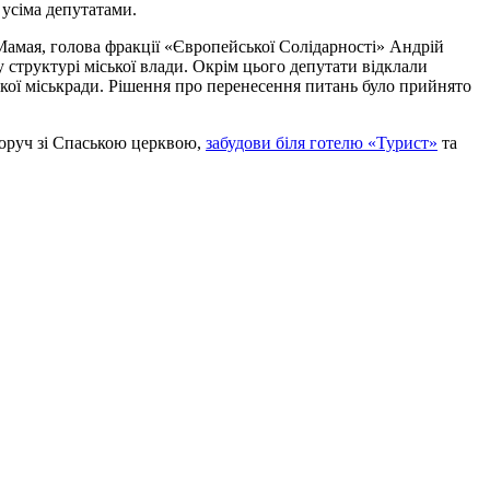
 усіма депутатами.
Мамая, голова фракції «Європейської Солідарності» Андрій
 структурі міської влади. Окрім цього депутати відклали
ської міськради. Рішення про перенесення питань було прийнято
поруч зі Спаською церквою,
забудови біля готелю «Турист»
та