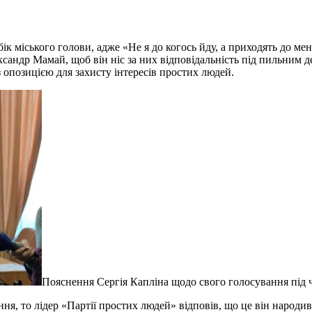
к міського голови, адже «Не я до когось йду, а приходять до мен
ександр Мамай, щоб він ніс за них відповідальність під пильним
з опозицією для захисту інтересів простих людей.
Пояснення Сергія Капліна щодо свого голосування під ча
я, то лідер «Партії простих людей» відповів, що це він народив