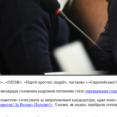
нє», «ОПЗЖ», «Партії простих людей», частково з «Європейської 
 міськради головним кадровим питанням стало
призначення стар
 «пакетом» голосувати за запропоновані кандидатури, адже вони
звиток! За Велику Полтаву!»
. З назви, як видно, прибрали попе