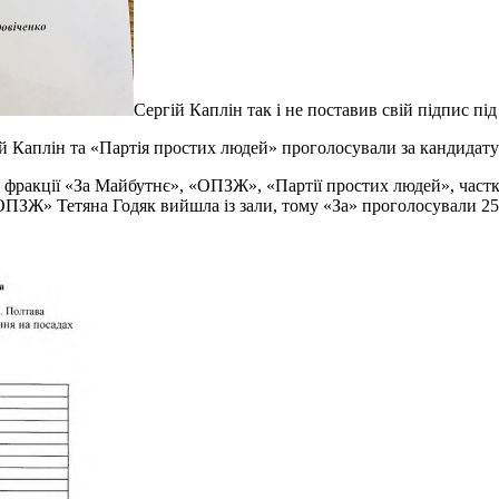
Сергій Каплін так і не поставив свій підпис п
 Каплін та «Партія простих людей» проголосували за кандидату
— фракції «За Майбутнє», «ОПЗЖ», «Партії простих людей», частк
ОПЗЖ» Тетяна Годяк вийшла із зали, тому «За» проголосували 25 