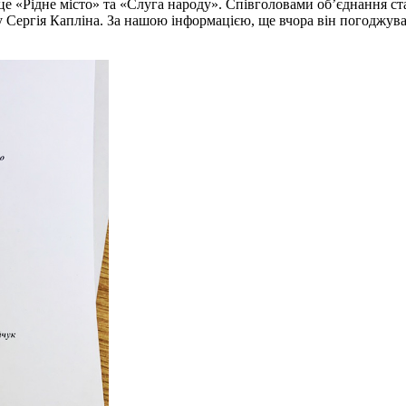
це «Рідне місто» та «Слуга народу». Співголовами об’єднання с
 Сергія Капліна. За нашою інформацією, ще вчора він погоджував