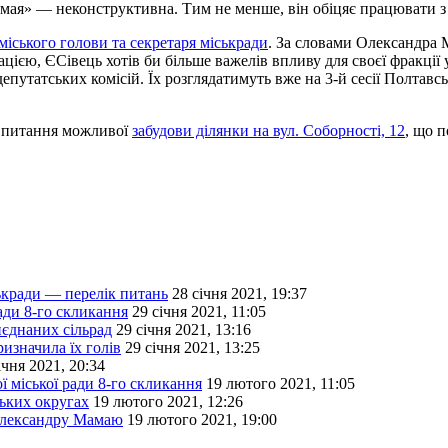
амая» — неконструктивна. Тим не менше, він обіцяє працювати з
 міського голови та секретаря міськради
. За словами Олександра 
єю, ЄСівець хотів би більше важелів впливу для своєї фракції у
депутатських комісій. Їх розглядатимуть вже на 3-й сесії Полтав
е питання можливої
забудови ділянки на вул. Соборності, 12
, що 
ськради — перелік питань
28 січня 2021, 19:37
ради 8-го скликання
29 січня 2021, 11:05
иєднаних сільрад
29 січня 2021, 13:16
ризначила їх голів
29 січня 2021, 13:25
ічня 2021, 20:34
ої міської ради 8-го скликання
19 лютого 2021, 11:05
ських округах
19 лютого 2021, 12:26
 Олександру Мамаю
19 лютого 2021, 19:00