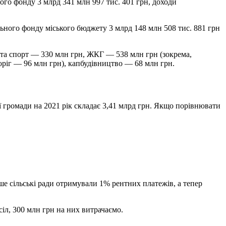
ного фонду 3 млрд 341 млн 997 тис. 401 грн, доходи
льного фонду міського бюджету 3 млрд 148 млн 508 тис. 881 грн
 та спорт — 330 млн грн, ЖКГ — 538 млн грн (зокрема,
ріг — 96 млн грн), капбудівництво — 68 млн грн.
 громади на 2021 рік складає 3,41 млрд грн. Якщо порівнювати
ше сільські ради отримували 1% рентних платежів, а тепер
іл, 300 млн грн на них витрачаємо.