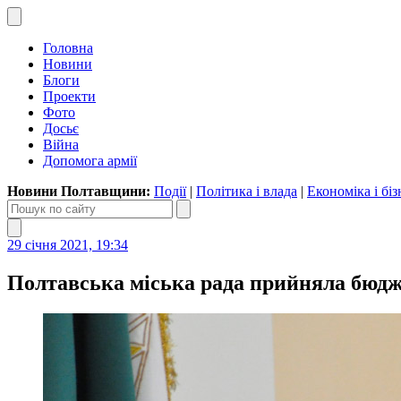
Головна
Новини
Блоги
Проекти
Фото
Досьє
Війна
Допомога армії
Новини Полтавщини:
Події
|
Політика і влада
|
Економіка і біз
29 січня 2021, 19:34
Полтавська міська рада прийняла бюдже