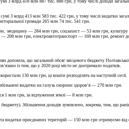
умі 3 млрд 418 млн 887 тис. 888 грн, у тому числі доходи загаль
сумі 3 млрд 413 млн 583 тис. 422 грн, у тому числі видатки зага
иторіальної громади 265 млн 74 тис. 541 грн.
грн, медицину — 284 млн грн, соцзахист — 53 млн грн, культуру
 — 208 млн грн, електроавтотранспорт — 169 млн грн, ремонт до
ян доповіла, що загальний обсяг місцевого бюджету Полтавської
в’язано із тим, що у 2020 році місто не доотримало податків.
икористали 130 млн грн, ці кошти розподілять на наступній сесії.
збільшені видатки на галузь охорони здоров’я — 270 млн грн.
ся 1 млн грн, за відчуження землі — 8 млн грн.
и бюджету). Збільшення доходів зумовлено, зокрема, тим, що рані
та видатки приєднаних територій — 150 млн грн отримуємо від с