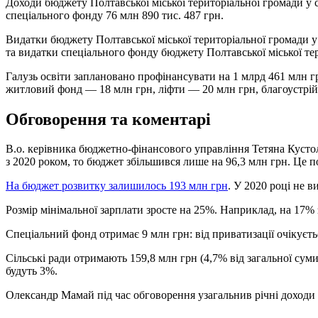
Доходи бюджету Полтавської міської територіальної громади у с
спеціального фонду 76 млн 890 тис. 487 грн.
Видатки бюджету Полтавської міської територіальної громади у 
та видатки спеціального фонду бюджету Полтавської міської тер
Галузь освіти заплановано профінансувати на 1 млрд 461 млн 
житловий фонд — 18 млн грн, ліфти — 20 млн грн, благоустрій
Обговорення та коментарі
В.о. керівника бюджетно-фінансового управління Тетяна Кустол
з 2020 роком, то бюджет збільшився лише на 96,3 млн грн. Це по
На бюджет розвитку залишилось 193 млн грн
. У 2020 році не в
Розмір мінімальної зарплати зросте на 25%. Наприклад, на 17% 
Спеціальний фонд отримає 9 млн грн: від приватизації очікуєть
Сільські ради отримають 159,8 млн грн (4,7% від загальної сум
будуть 3%.
Олександр Мамай під час обговорення узагальнив річні доходи 