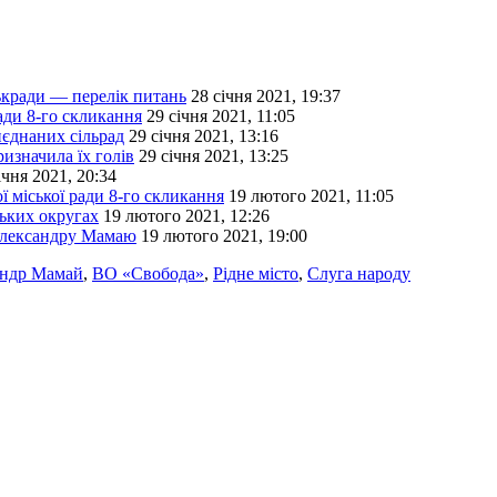
ськради — перелік питань
28 січня 2021, 19:37
ради 8-го скликання
29 січня 2021, 11:05
иєднаних сільрад
29 січня 2021, 13:16
ризначила їх голів
29 січня 2021, 13:25
ічня 2021, 20:34
ої міської ради 8-го скликання
19 лютого 2021, 11:05
ських округах
19 лютого 2021, 12:26
 Олександру Мамаю
19 лютого 2021, 19:00
ндр Мамай
,
ВО «Свобода»
,
Рідне місто
,
Слуга народу