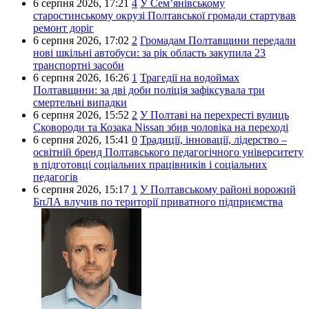
6 серпня 2026,
17:21
4
У Сем’янівському
старостинському окрузі Полтавської громади стартував
ремонт доріг
6 серпня 2026,
17:02
2
Громадам Полтавщини передали
нові шкільні автобуси: за рік область закупила 23
транспортні засоби
6 серпня 2026,
16:26
1
Трагедії на водоймах
Полтавщини: за дві доби поліція зафіксувала три
смертельні випадки
6 серпня 2026,
15:52
2
У Полтаві на перехресті вулиць
Сковороди та Козака Nissan збив чоловіка на переході
6 серпня 2026,
15:41
0
Традиції, інновації, лідерство –
освітній бренд Полтавського педагогічного університету
в підготовці соціальних працівників і соціальних
педагогів
6 серпня 2026,
15:17
1
У Полтавському районі ворожий
БпЛА влучив по території приватного підприємства