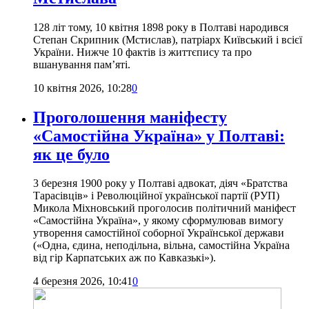
128 літ тому, 10 квітня 1898 року в Полтаві народився
Степан Скрипник (Мстислав), патріарх Київський і всієї
України. Нижче 10 фактів із життєпису та про
вшанування пам’яті.
10 квітня 2026, 10:28
0
Проголошення маніфесту
«Самостійна Україна» у Полтаві:
як це було
3 березня 1900 року у Полтаві адвокат, діяч «Братства
Тарасівців» і Революційної української партії (РУП)
Микола Міхновський проголосив політичний маніфест
«Самостійна Україна», у якому сформулював вимогу
утворення самостійної соборної Української держави
(«Одна, єдина, неподільна, вільна, самостійна Україна
від гір Карпатських аж по Кавказькі»).
4 березня 2026, 10:41
0