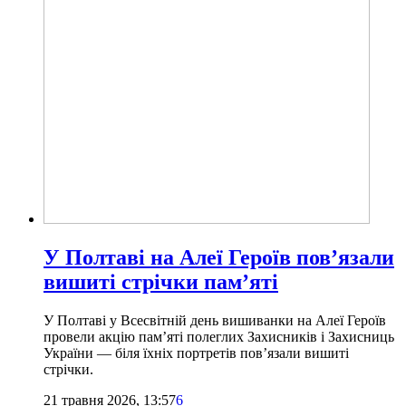
У Полтаві на Алеї Героїв пов’язали
вишиті стрічки пам’яті
У Полтаві у Всесвітній день вишиванки на Алеї Героїв
провели акцію пам’яті полеглих Захисників і Захисниць
України — біля їхніх портретів пов’язали вишиті
стрічки.
21 травня 2026, 13:57
6