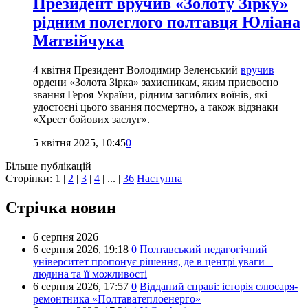
Президент вручив «Золоту Зірку»
рідним полеглого полтавця Юліана
Матвійчука
4 квітня Президент Володимир Зеленський
вручив
ордени «Золота Зірка» захисникам, яким присвоєно
звання Героя України, рідним загиблих воїнів, які
удостоєні цього звання посмертно, а також відзнаки
«Хрест бойових заслуг».
5 квітня 2025, 10:45
0
Більше публікацій
Сторінки:
1
|
2
|
3
|
4
| ... |
36
Наступна
Стрічка новин
6 серпня 2026
6 серпня 2026,
19:18
0
Полтавський педагогічний
університет пропонує рішення, де в центрі уваги –
людина та її можливості
6 серпня 2026,
17:57
0
Відданий справі: історія слюсаря-
ремонтника «Полтаватеплоенерго»