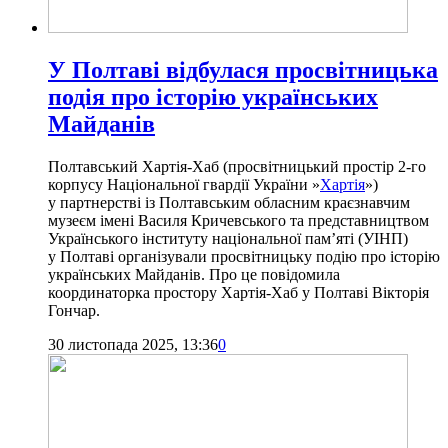
У Полтаві відбулася просвітницька
подія про історію українських
Майданів
Полтавський Хартія-Хаб (просвітницький простір 2-го
корпусу Національної гвардії України »
Хартія
»)
у партнерстві із Полтавським обласним краєзнавчим
музеєм імені Василя Кричевського та представництвом
Українського інституту національної пам’яті (УІНП)
у Полтаві організували просвітницьку подію про історію
українських Майданів. Про це повідомила
координаторка простору Хартія-Хаб у Полтаві Вікторія
Гончар.
30 листопада 2025, 13:36
0