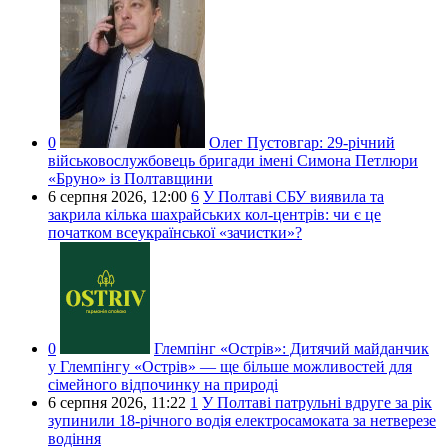
0
Олег Пустовгар:
29-річний
військовослужбовець бригади імені Симона Петлюри
«Бруно» із Полтавщини
6 серпня 2026,
12:00
6
У Полтаві СБУ виявила та
закрила кілька шахрайських кол-центрів: чи є це
початком всеукраїнської «зачистки»?
0
Глемпінг «Острів»:
Дитячий майданчик
у Глемпінгу «Острів» — ще більше можливостей для
сімейного відпочинку на природі
6 серпня 2026,
11:22
1
У Полтаві патрульні вдруге за рік
зупинили 18-річного водія електросамоката за нетверезе
водіння