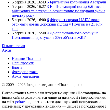
5 серпня 2026,
16:43
5
Британська колонізація Австралії
5 серпня 2026,
16:27
3
На Полтавщині понад 6,6 тисячі
військових та ветеранів безкоштовно полікували зуби з
початку року
5 серпня 2026,
16:00
6
Фігурант справи НАБУ може
отримати новий дорожній підряд у Полтаві на 21 млн
грн
5 серпня 2026,
15:40
4
До опалювального сезону на
Полтавщині підготували 60% об’єктів ЖКГ
Більше новин
Архів
Новини Полтави
Спецпроекти
Блоги
Фоторепортажі
Архів матеріалів
© 2009 – 2026 Інтернет-видання «Полтавщина»
Використання матеріалів інтернет-видання «Полтавщина» на
інших сайтах дозволяється лише за наявності гіперпосилання
на сайт
poltava.to
, не закритого для індексації пошуковими
системами; у друкованих виданнях — лише за погодженням з