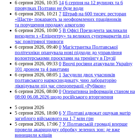
6 серпня 2026,
10:35
14
6 серпня на 12 вулицях та 6
провулках Полтави не буде води
6 серпня 2026,
10:21
7
Штраф на 600 тисяч: ресторан
«Щастя» покарають за неоформлених працівників
та порушення продажу алкоголю
6 серпня 2026,
10:00
5
В Офісі Президента закликали
виходити з «Епіцентру» та великих супермаркетів під
час повітряної тривоги
6 серпня 2026,
09:40
0
Магістрантка Полтавської
політехніки опанувала нові підходи до управління
волонтерськими проєктами на тренінгу в Грузії
6 серпня 2026,
09:33
0
Вночі росіяни атакували Україну
101 дроном та 4 ракетами
6 серпня 2026,
08:05
1
Засудили двох учасників
полтавського наркосиндикату, чию лабораторію
ліквідували під час спецоперації «Рубікон»
6 серпня 2026,
08:00
0
Оперативна інформація станом на
08:00 06.08.2026 щодо російського вторгнення
5 серпня 2026
5 серпня 2026,
18:00
6
У Полтаві адвокат ошукав матір
загиблого військового на 1,7 млн грн
5 серпня 2026,
17:06
7
У Полтавській громаді вперше
провели акарицидну обробку зелених зон: де вже
винищили кліщів