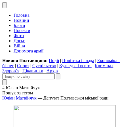
Головна
Новини
Блоги
Проекти
Фото
Досьє
Війна
Допомога армії
Новини Полтавщини:
Події
|
Політика і влада
|
Економіка і
бізнес
|
Спорт
|
Суспільство
|
Культура і освіта
|
Кримінал
|
Здоров’я
|
Цікавинки
|
Архів
# Юліан Матвійчук
Пошук за тегом
Юліан Матвійчук
— Депутат Полтавської міської ради