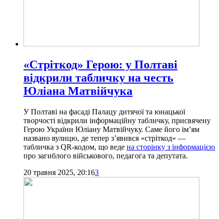
«Стріткод» Герою: у Полтаві
відкрили табличку на честь
Юліана Матвійчука
У Полтаві на фасаді Палацу дитячої та юнацької
творчості відкрили інформаційну табличку, присвячену
Герою України Юліану Матвійчуку. Саме його ім’ям
названо вулицю, де тепер з’явився «стріткод» —
табличка з QR-кодом, що веде
на сторінку з інформацією
про загиблого військового, педагога та депутата.
20 травня 2025, 20:16
3