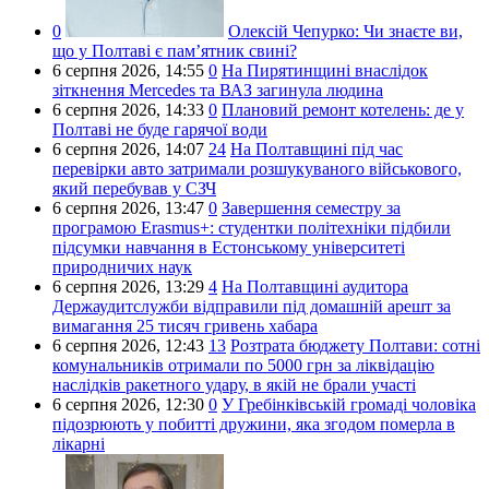
0
Олексій Чепурко:
Чи знаєте ви,
що у Полтаві є пам’ятник свині?
6 серпня 2026,
14:55
0
На Пирятинщині внаслідок
зіткнення Mercedes та ВАЗ загинула людина
6 серпня 2026,
14:33
0
Плановий ремонт котелень: де у
Полтаві не буде гарячої води
6 серпня 2026,
14:07
24
На Полтавщині під час
перевірки авто затримали розшукуваного військового,
який перебував у СЗЧ
6 серпня 2026,
13:47
0
Завершення семестру за
програмою Erasmus+: студентки політехніки підбили
підсумки навчання в Естонському університеті
природничих наук
6 серпня 2026,
13:29
4
На Полтавщині аудитора
Держаудитслужби відправили під домашній арешт за
вимагання 25 тисяч гривень хабара
6 серпня 2026,
12:43
13
Розтрата бюджету Полтави: сотні
комунальників отримали по 5000 грн за ліквідацію
наслідків ракетного удару, в якій не брали участі
6 серпня 2026,
12:30
0
У Гребінківській громаді чоловіка
підозрюють у побитті дружини, яка згодом померла в
лікарні