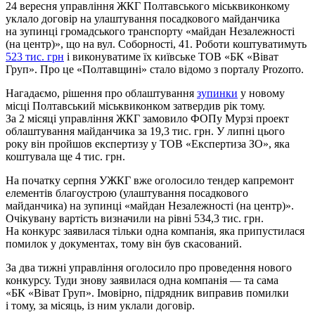
24 вересня управління ЖКГ Полтавського міськвиконкому
уклало договір на улаштування посадкового майданчика
на зупинці громадського транспорту «майдан Незалежності
(на центр)», що на вул. Соборності, 41. Роботи коштуватимуть
523 тис. грн
і виконуватиме їх київське ТОВ «БК «Віват
Груп». Про це «Полтавщині» стало відомо з порталу Prozorro.
Нагадаємо, рішення про облаштування
зупинки
у новому
місці Полтавський міськвиконком затвердив рік тому.
За 2 місяці управління ЖКГ замовило ФОПу Мурзі проект
облаштування майданчика за 19,3 тис. грн. У липні цього
року він пройшов експертизу у ТОВ «Експертиза ЗО», яка
коштувала ще 4 тис. грн.
На початку серпня УЖКГ вже оголосило тендер капремонт
елементів благоустрою (улаштування посадкового
майданчика) на зупинці «майдан Незалежності (на центр)».
Очікувану вартість визначили на рівні 534,3 тис. грн.
На конкурс заявилася тільки одна компанія, яка припустилася
помилок у документах, тому він був скасований.
За два тижні управління оголосило про проведення нового
конкурсу. Туди знову заявилася одна компанія — та сама
«БК «Віват Груп». Імовірно, підрядник виправив помилки
і тому, за місяць, із ним уклали договір.