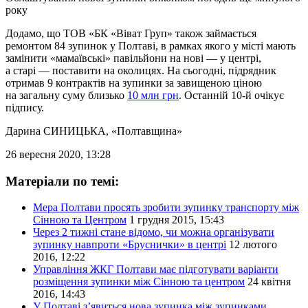
року
Додамо, що ТОВ «БК «Віват Груп» також займається
ремонтом 84 зупинок у Полтаві, в рамках якого у місті мають
замінити «мамаївські» павільйони на нові — у центрі,
а старі — поставити на околицях. На сьогодні, підрядник
отримав 9 контрактів на зупинки за завищеною ціною
на загальну суму близько
10 млн грн
. Останній 10-й очікує
підпису.
Дарина СИНИЦЬКА
, «Полтавщина»
26 вересня 2020, 13:28
Матеріали по темі:
Мера Полтави просять зробити зупинку транспорту між
Сінною та Центром
1 грудня 2015, 15:43
Через 2 тижні стане відомо, чи можна організувати
зупинку навпроти «Бруснички» в центрі
12 лютого
2016, 12:22
Управління ЖКГ Полтави має підготувати варіанти
розміщення зупинки між Сінною та центром
24 квітня
2016, 14:43
У Полтаві з’явиться нова зупинка між зупинками