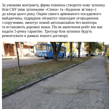
За умовами контракту, фірма повинна створити нову зупинку
біля СБУ (між зупинками «Сінна» та «Будинок зв’язку»)
до кінця цього року. Окрім самого армованого посадкового
майданчика, підрядник облаштує пішохідне огородження
з поручнями, змонтує новий автопавільйон без монітора
та встановить дорожні знаки. Після закінчення робіт він має
надати 5-річну гарантію. Тротуар біля зупинки будуть
ремонтувати в рамках іншого договору.