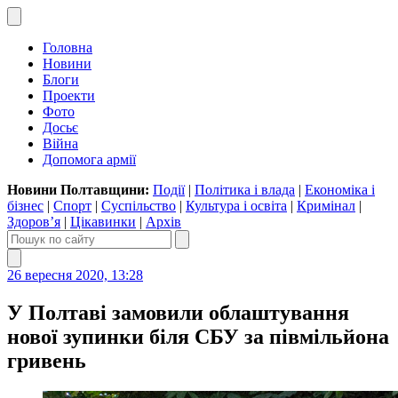
Головна
Новини
Блоги
Проекти
Фото
Досьє
Війна
Допомога армії
Новини Полтавщини:
Події
|
Політика і влада
|
Економіка і
бізнес
|
Спорт
|
Суспільство
|
Культура і освіта
|
Кримінал
|
Здоров’я
|
Цікавинки
|
Архів
26 вересня 2020, 13:28
У Полтаві замовили облаштування
нової зупинки біля СБУ за півмільйона
гривень