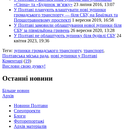
«Сінна» та «Будинок зв’язку»
23 липня 2016, 13:07
У Полтаві планують влаштувати нові зупинки
громадського транспорту — біля СБУ, на Браїлках та
Першотравневому проспекті
1 вересня 2019, 16:58
У Полтаві замовили облаштування нової зупинки біля
СБУ за півмільйона гривень
26 вересня 2020, 13:28
У Полтаві не облаштують зупинку біля будівлі СБУ
24
квітня 2023, 19:36
Теги:
зупинки громадського транспорту
,
транспорт
,
Полтавська міська рада
,
нові зупинки у Полтаві
Коментарі
(
19
)
Вислови свою думку!
Останні новини
Більше новин
Архів
Новини Полтави
Спецпроекти
Блоги
Фоторепортажі
Архів матеріалів