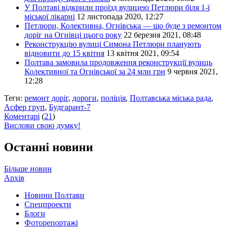
У Полтаві відкрили проїзд вулицею Петлюри біля 1-ї
міської лікарні
12 листопада 2020, 12:27
Петлюри, Колективна, Огнівська — що буде з ремонтом
доріг на Огнівці цього року
22 березня 2021, 08:48
Реконструкцію вулиці Симона Петлюри планують
відновити до 15 квітня
13 квітня 2021, 09:54
Полтава замовила продовження реконструкції вулиць
Колективної та Огнівської за 24 млн грн
9 червня 2021,
12:28
Теги:
ремонт доріг
,
дороги
,
поліція
,
Полтавська міська рада
,
Асфер груп
,
Будгарант-7
Коментарі
(
21
)
Вислови свою думку!
Останні новини
Більше новин
Архів
Новини Полтави
Спецпроекти
Блоги
Фоторепортажі