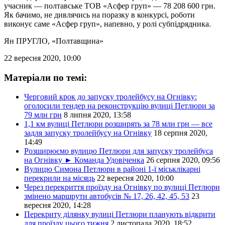
учасник — полтавське ТОВ «Асфер груп» — 78 208 600 грн.
Як бачимо, не дивлячись на поразку в конкурсі, роботи
виконує саме «Асфер груп», напевно, у ролі субпідрядника.
Ян ПРУГЛО
, «Полтавщина»
22 вересня 2020, 10:00
Матеріали по темі:
Черговий крок до запуску тролейбусу на Огнівку:
оголосили тендер на реконструкцію вулиці Петлюри за
79 млн грн
8 липня 2020, 13:58
1,1 км вулиці Петлюри розширять за 78 млн грн — все
задля запуску тролейбусу на Огнівку
18 серпня 2020,
14:49
Розширюємо вулицю Петлюри для запуску тролейбуса
на Огнівку ► Команда Удовіченка
26 серпня 2020, 09:56
Вулицю Симона Петлюри в районі 1-ї міськлікарні
перекрили на місяць
22 вересня 2020, 10:00
Через перекриття проїзду на Огнівку по вулиці Петлюри
змінено маршрути автобусів № 17, 26, 42, 45, 53
23
вересня 2020, 14:28
Перекриту ділянку вулиці Петлюри планують відкрити
для проїзду цього тижня
2 листопада 2020, 18:52