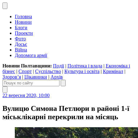
Головна
Новини
Блоги
Проекти
Фото
Досьє
Війна
Допомога армії
Новини Полтавщини:
Події
|
Політика і влада
|
Економіка і
бізнес
|
Спорт
|
Суспільство
|
Культура і освіта
|
Кримінал
|
Здоров’я
|
Цікавинки
|
Архів
22 вересня 2020, 10:00
Вулицю Симона Петлюри в районі 1-ї
міськлікарні перекрили на місяць