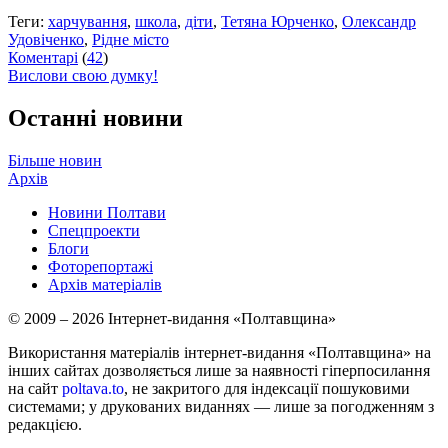
Теги:
харчування
,
школа
,
діти
,
Тетяна Юрченко
,
Олександр
Удовіченко
,
Рідне місто
Коментарі
(
42
)
Вислови свою думку!
Останні новини
Більше новин
Архів
Новини Полтави
Спецпроекти
Блоги
Фоторепортажі
Архів матеріалів
© 2009 – 2026 Інтернет-видання «Полтавщина»
Використання матеріалів інтернет-видання «Полтавщина» на
інших сайтах дозволяється лише за наявності гіперпосилання
на сайт
poltava.to
, не закритого для індексації пошуковими
системами; у друкованих виданнях — лише за погодженням з
редакцією.