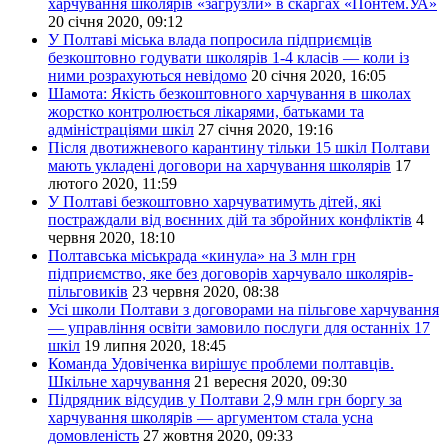
харчування школярів «загрузли» в скаргах «Понтем.УА»
20 січня 2020, 09:12
У Полтаві міська влада попросила підприємців
безкоштовно годувати школярів 1-4 класів — коли із
ними розрахуються невідомо
20 січня 2020, 16:05
Шамота: Якість безкоштовного харчування в школах
жорстко контролюється лікарями, батьками та
адміністраціями шкіл
27 січня 2020, 19:16
Після двотижневого карантину тільки 15 шкіл Полтави
мають укладені договори на харчування школярів
17
лютого 2020, 11:59
У Полтаві безкоштовно харчуватимуть дітей, які
постраждали від воєнних дій та збройних конфліктів
4
червня 2020, 18:10
Полтавська міськрада «кинула» на 3 млн грн
підприємство, яке без договорів харчувало школярів-
пільговиків
23 червня 2020, 08:38
Усі школи Полтави з договорами на пільгове харчування
— управління освіти замовило послуги для останніх 17
шкіл
19 липня 2020, 18:45
Команда Удовіченка вирішує проблеми полтавців.
Шкільне харчування
21 вересня 2020, 09:30
Підрядник відсудив у Полтави 2,9 млн грн боргу за
харчування школярів — аргументом стала усна
домовленість
27 жовтня 2020, 09:33