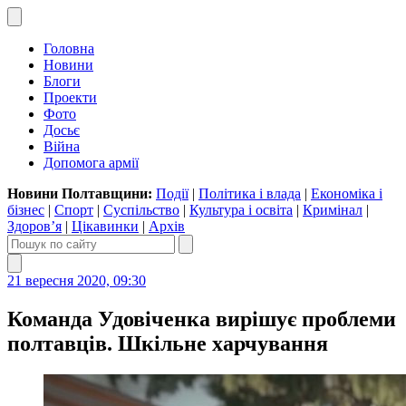
Головна
Новини
Блоги
Проекти
Фото
Досьє
Війна
Допомога армії
Новини Полтавщини:
Події
|
Політика і влада
|
Економіка і
бізнес
|
Спорт
|
Суспільство
|
Культура і освіта
|
Кримінал
|
Здоров’я
|
Цікавинки
|
Архів
21 вересня 2020, 09:30
Команда Удовіченка вирішує проблеми
полтавців. Шкільне харчування