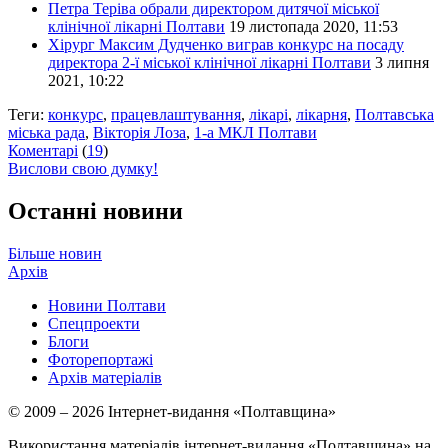
Петра Теріва обрали директором дитячої міської
клінічної лікарні Полтави
19 листопада 2020, 11:53
Хірург Максим Дудченко виграв конкурс на посаду
директора 2-ї міської клінічної лікарні Полтави
3 липня
2021, 10:22
Теги:
конкурс
,
працевлаштування
,
лікарі
,
лікарня
,
Полтавська
міська рада
,
Вікторія Лоза
,
1-а МКЛ Полтави
Коментарі
(
19
)
Вислови свою думку!
Останні новини
Більше новин
Архів
Новини Полтави
Спецпроекти
Блоги
Фоторепортажі
Архів матеріалів
© 2009 – 2026 Інтернет-видання «Полтавщина»
Використання матеріалів інтернет-видання «Полтавщина» на