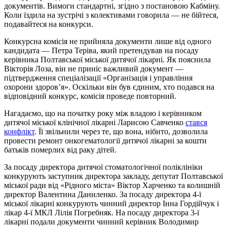
документів. Вимоги стандартні, згідно з постановою Кабміну.
Коли їздила на зустрічі з колективами говорила — не бійтеся,
подавайтеся на конкурси.
Конкурсна комісія не прийняла документи лише від одного
кандидата — Петра Теріва, який претендував на посаду
керівника Полтавської міської дитячої лікарні. Як пояснила
Вікторія Лоза, він не приніс важливий документ —
підтвердження спеціалізації «Організація і управління
охорони здоров’я». Оскільки він був єдиним, хто подався на
відповідний конкурс, комісія проведе повторний.
Нагадаємо, що на початку року між владою і керівником
дитячої міської клінічної лікарні Ларисою Савченко
стався
конфлікт
. Її звільнили через те, що вона, нібито, дозволила
провести ремонт онкогематології дитячої лікарні за кошти
батьків померлих від раку дітей.
За посаду директора дитячої стоматологічної поліклініки
конкурують заступник директора закладу, депутат Полтавської
міської ради від «Рідного міста» Віктор Харченко та колишній
директор Валентина Даниленко. За посаду директора 4-ї
міської лікарні конкурують чинний директор Інна Гордійчук і
лікар 4-ї МКЛ Лілія Погребняк. На посаду директора 3-ї
лікарні подали документи чинний керівник Володимир