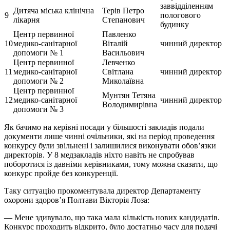
заввідділенням
Дитяча міська клінічна
Терів Петро
9
пологового
лікарня
Степанович
будинку
Центр первинної
Павленко
10
медико-санітарної
Віталій
чинний директор
допомоги № 1
Васильович
Центр первинної
Левченко
11
медико-санітарної
Світлана
чинний директор
допомоги № 2
Миколаївна
Центр первинної
Мунтян Тетяна
12
медико-санітарної
чинний директор
Володимирівна
допомоги № 3
Як бачимо на керівні посади у більшості закладів подали
документи лише чинні очільники, які на період проведення
конкурсу були звільнені і залишилися виконувати обов’язки
директорів. У 8 медзакладів ніхто навіть не спробував
поборотися із давніми керівниками, тому можна сказати, що
конкурс пройде без конкуренції.
Таку ситуацію прокоментувала директор Департаменту
охорони здоров’я Полтави Вікторія Лоза:
— Мене здивувало, що така мала кількість нових кандидатів.
Конкурс проходить відкрито, було достатньо часу для подачі