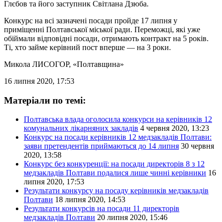
Глєбов та його заступник Світлана Дзюба.
Конкурс на всі зазначені посади пройде 17 липня у
приміщенні Полтавської міської ради. Переможці, які уже
обіймали відповідні посади, отримають контракт на 5 років.
Ті, хто займе керівний пост вперше — на 3 роки.
Микола ЛИСОГОР
, «Полтавщина»
16 липня 2020, 17:53
Матеріали по темі:
Полтавська влада оголосила конкурси на керівників 12
комунальних лікарняних закладів
4 червня 2020, 13:23
Конкурс на посади керівників 12 медзакладів Полтави:
заяви претендентів приймаються до 14 липня
30 червня
2020, 13:58
Конкурс без конкуренції: на посади директорів 8 з 12
медзакладів Полтави подалися лише чинні керівники
16
липня 2020, 17:53
Результати конкурсу на посаду керівників медзакладів
Полтави
18 липня 2020, 14:53
Результати конкурсів на посади 11 директорів
медзакладів Полтави
20 липня 2020, 15:46