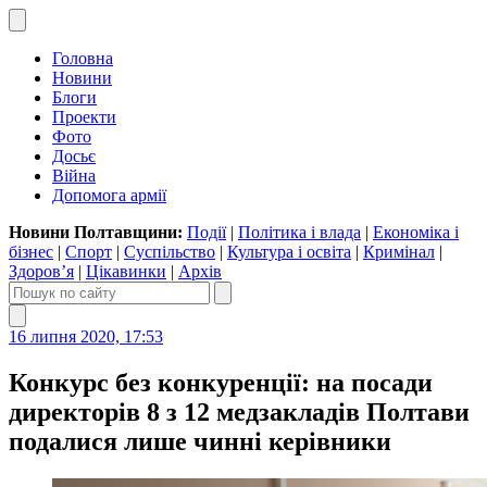
Головна
Новини
Блоги
Проекти
Фото
Досьє
Війна
Допомога армії
Новини Полтавщини:
Події
|
Політика і влада
|
Економіка і
бізнес
|
Спорт
|
Суспільство
|
Культура і освіта
|
Кримінал
|
Здоров’я
|
Цікавинки
|
Архів
16 липня 2020, 17:53
Конкурс без конкуренції: на посади
директорів 8 з 12 медзакладів Полтави
подалися лише чинні керівники