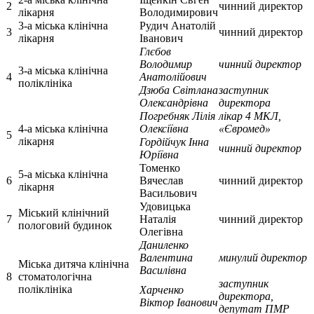
2
чинний директор
лікарня
Володимирович
3-а міська клінічна
Рудич Анатолій
3
чинний директор
лікарня
Іванович
Глєбов
Володимир
чинний директор
3-а міська клінічна
4
Анатолійович
поліклініка
Дзюба Світлана
заступник
Олександрівна
директора
Погребняк Лілія
лікар 4 МКЛ,
4-а міська клінічна
Олексіївна
«Євромед»
5
лікарня
Гордійчук Інна
чинний директор
Юріївна
Томенко
5-а міська клінічна
6
Вячеслав
чинний директор
лікарня
Васильович
Удовицька
Міський клінічний
7
Наталія
чинний директор
пологовий будинок
Олегівна
Даниленко
Валентина
минулий директор
Міська дитяча клінічна
Василівна
8
стоматологічна
заступник
поліклініка
Харченко
директора,
Віктор Іванович
депутат ПМР