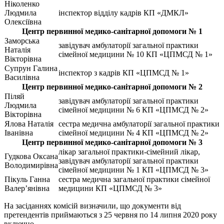
Ніколенко
Людмила
інспектор відділу кадрів КП «ДМКЛ»
Олексіївна
Центр первинної медико-санітарної допомоги № 1
Заморська
завідувач амбулаторії загальної практики
Наталія
сімейної медицини № 10 КП «ЦПМСД № 1»
Вікторівна
Супрун Галина
інспектор з кадрів КП «ЦПМСД № 1»
Василівна
Центр первинної медико-санітарної допомоги № 2
Піляй
завідувач амбулаторії загальної практики
Людмила
сімейної медицини № 6 КП «ЦПМСД № 2»
Вікторівна
Ялова Наталія
сестра медична амбулаторії загальної практики
Іванівна
сімейної медицини № 4 КП «ЦПМСД № 2»
Центр первинної медико-санітарної допомоги № 3
лікар загальної практики-сімейний лікар,
Гудкова Оксана
завідувач амбулаторії загальної практики
Володимирівна
сімейної медицини № 1 КП «ЦПМСД № 3»
Пікуль Ганна
сестра медична загальної практики сімейної
Валер’янівна
медицини КП «ЦПМСД № 3»
На засіданнях комісій визначили, що документи від
претендентів приймаються з 25 червня по 14 липня 2020 року
включно.