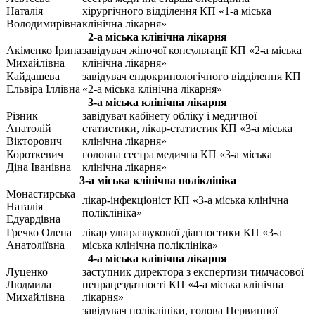
Наталія
хірургічного відділення КП «1-а міська
Володимирівна
клінічна лікарня»
2-а міська клінічна лікарня
Акіменко Ірина
завідувач жіночої консультації КП «2-а міська
Михайлівна
клінічна лікарня»
Кайдашева
завідувач ендокринологічного відділення КП
Ельвіра Іллівна
«2-а міська клінічна лікарня»
3-а міська клінічна лікарня
Різник
завідувач кабінету обліку і медичної
Анатолій
статистики, лікар-статистик КП «3-а міська
Вікторович
клінічна лікарня»
Короткевич
головна сестра медична КП «3-а міська
Діна Іванівна
клінічна лікарня»
3-а міська клінічна поліклініка
Монастирська
лікар-інфекціоніст КП «3-а міська клінічна
Наталія
поліклініка»
Едуардівна
Гречко Олена
лікар ультразвукової діагностики КП «3-а
Анатоліївна
міська клінічна поліклініка»
4-а міська клінічна лікарня
Луценко
заступник директора з експертизи тимчасової
Людмила
непрацездатності КП «4-а міська клінічна
Михайлівна
лікарня»
завідувач поліклініки, голова Первинної