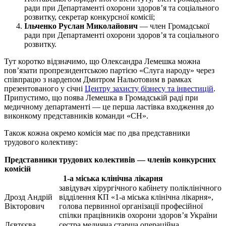
ради при Департаменті охорони здоров’я та соціального
розвитку, секретар конкурсної комісії;
Ільченко Руслан Миколайович
— член Громадської
ради при Департаменті охорони здоров’я та соціального
розвитку.
Тут коротко відзначимо, що Олександра Лемешка можна
пов’язати пропрезидентською партією «Слуга народу» через
співпрацю з нардепом Дмитром Нальотовим в рамках
презентованого у січні
Центру захисту бізнесу та інвестицій
.
Припустимо, що поява Лемешка в Громадській раді при
медичному департаменті — це перша ластівка входження до
виконкому представників команди «СН».
Також кожна окремо комісія має по два представники
трудового колективу:
Представники трудових колективів — членів конкурсних
комісій
1-а міська клінічна лікарня
завідувач хірургічного кабінету поліклінічного
Дрозд Андрій
відділення КП «1-а міська клінічна лікарня»,
Вікторович
голова первинної організації професійної
спілки працівників охорони здоров’я України
Лєвтєєва
сестра медична старша операційна