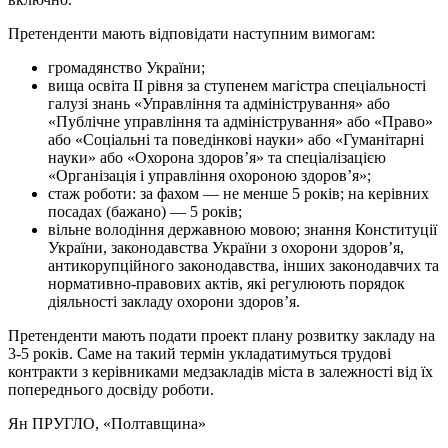
Претенденти мають відповідати наступним вимогам:
громадянство України;
вища освіта ІІ рівня за ступенем магістра спеціальності
галузі знань «Управління та адміністрування» або
«Публічне управління та адміністрування» або «Право»
або «Соціальні та поведінкові науки» або «Гуманітарні
науки» або «Охорона здоров’я» та спеціалізацією
«Організація і управління охороною здоров’я»;
стаж роботи: за фахом — не менше 5 років; на керівних
посадах (бажано) — 5 років;
вільне володіння державною мовою; знання Конституції
України, законодавства України з охорони здоров’я,
антикорупційного законодавства, інших законодавчих та
нормативно-правових актів, які регулюють порядок
діяльності закладу охорони здоров’я.
Претенденти мають подати проект плану розвитку закладу на
3-5 років. Саме на такий термін укладатимуться трудові
контракти з керівниками медзакладів міста в залежності від їх
попереднього досвіду роботи.
Ян ПРУГЛО
, «Полтавщина»