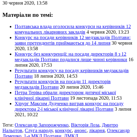
30 червня 2020, 13:58
Матеріали по темі:
Полтавська влада оголосила конкурси на керівників 12
комунальних лікарняних закладів
4 червня 2020, 13:23
Конкурс на посади керівників 12 медзакладів Полтави:
заяви претендентів приймаються до 14 липня
30 червня
2020, 13:58
Конкурс без конкуренції: на посади директорів 8 з 12
медзакладів Полтави подалися лише чинні керівники
16
липня 2020, 17:53
Результати конкурсу на посаду керівників медзакладів
Полтави
18 липня 2020, 14:53
Результати конкурсів на посади 11 директорів
медзакладів Полтави
20 липня 2020, 15:46
Петра Теріва обрали директором дитячої міської
клінічної лікарні Полтави
19 листопада 2020, 11:53
Хірург Максим Дудченко виграв конкурс на посаду
директора 2-ї міської клінічної лікарні Полтави
3 липня
2021, 10:22
Теги:
Олександр Запорожченко
,
Вікторія Лоза
,
Дмитро
Нальотов
,
Слуга народу
,
конкурс
,
анонс
,
лікарня
,
Олександр
Лемешко
,
1-а МКЛ Полтави
,
ДМКЛ