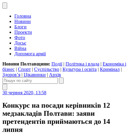
Головна
Новини
Блоги
Проекти
Фото
Досьє
Війна
Допомога армії
Новини Полтавщини:
Події
|
Політика і влада
|
Економіка і
бізнес
|
Спорт
|
Суспільство
|
Культура і освіта
|
Кримінал
|
Здоров’я
|
Цікавинки
|
Архів
30 червня 2020, 13:58
Конкурс на посади керівників 12
медзакладів Полтави: заяви
претендентів приймаються до 14
липня