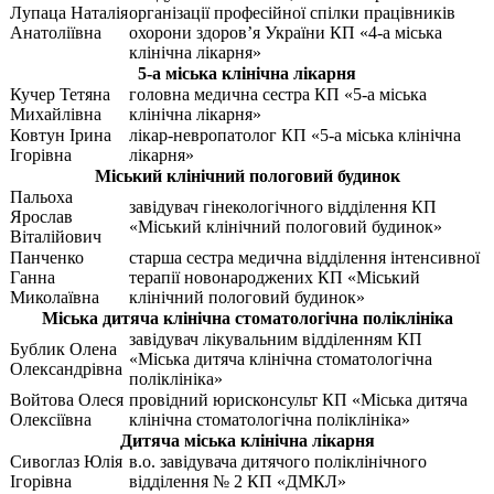
Лупаца Наталія
організації професійної спілки працівників
Анатоліївна
охорони здоров’я України КП «4-а міська
клінічна лікарня»
5-а міська клінічна лікарня
Кучер Тетяна
головна медична сестра КП «5-а міська
Михайлівна
клінічна лікарня»
Ковтун Ірина
лікар-невропатолог КП «5-а міська клінічна
Ігорівна
лікарня»
Міський клінічний пологовий будинок
Пальоха
завідувач гінекологічного відділення КП
Ярослав
«Міський клінічний пологовий будинок»
Віталійович
Панченко
старша сестра медична відділення інтенсивної
Ганна
терапії новонароджених КП «Міський
Миколаївна
клінічний пологовий будинок»
Міська дитяча клінічна стоматологічна поліклініка
завідувач лікувальним відділенням КП
Бублик Олена
«Міська дитяча клінічна стоматологічна
Олександрівна
поліклініка»
Войтова Олеся
провідний юрисконсульт КП «Міська дитяча
Олексіївна
клінічна стоматологічна поліклініка»
Дитяча міська клінічна лікарня
Сивоглаз Юлія
в.о. завідувача дитячого поліклінічного
Ігорівна
відділення № 2 КП «ДМКЛ»