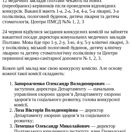
12 медичних закладів Полтави чекають на нових
(переобраних) керівників після проведення відповідних
конкурсів. Вакансії мають 1-а, 2-а, 3-я, 4-а, 5-а лікарні, 3-а
поліклініка, пологовий будинок, дитяча лікарня та дитяча
стоматологія, Центри ПМСД №№ 1, 2, 3
24 червня відбулися засідання конкурсних комісій на зайняття
вакантної посади директора комунальних медичних закладів
Полтави. Мова йде про 1-у, 2-у, 3-ю, 4-у, 5-у клінічні лікарні, 3-
у поліклініку, міський пологовий будинок, дитячу клінічну
лікарню та дитячу стоматологічну поліклініку та Центри
первинної медико-санітарної допомоги № 1, 2, 3.
Кожен цей заклад має свою конкурсну комісію. Але основу
кожної такої комісії складають:
Запорожченко Олександр Володимирович
—
заступник директора Департаменту — начальник
управління охорони здоров’я Департаменту охорони
здоров'я та соціального розвитку, голова конкурсної
комісії,
Лоза Вікторія Володимирівна
— директор
Департаменту охорони здоров’я та соціального
розвитку;
Лемешко Олександр Миколайович
— директор
Полтавського юридичного інституту, член Громадської