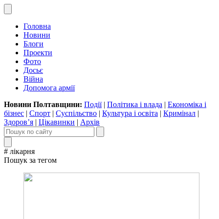
Головна
Новини
Блоги
Проекти
Фото
Досьє
Війна
Допомога армії
Новини Полтавщини:
Події
|
Політика і влада
|
Економіка і
бізнес
|
Спорт
|
Суспільство
|
Культура і освіта
|
Кримінал
|
Здоров’я
|
Цікавинки
|
Архів
# лікарня
Пошук за тегом