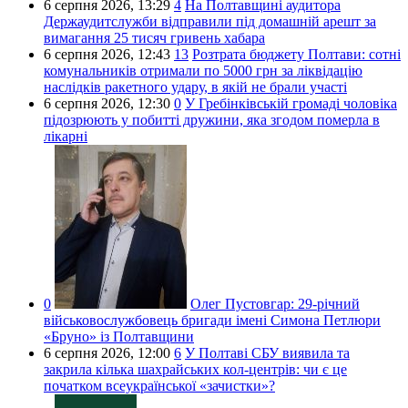
6 серпня 2026,
13:29
4
На Полтавщині аудитора
Держаудитслужби відправили під домашній арешт за
вимагання 25 тисяч гривень хабара
6 серпня 2026,
12:43
13
Розтрата бюджету Полтави: сотні
комунальників отримали по 5000 грн за ліквідацію
наслідків ракетного удару, в якій не брали участі
6 серпня 2026,
12:30
0
У Гребінківській громаді чоловіка
підозрюють у побитті дружини, яка згодом померла в
лікарні
0
Олег Пустовгар:
29-річний
військовослужбовець бригади імені Симона Петлюри
«Бруно» із Полтавщини
6 серпня 2026,
12:00
6
У Полтаві СБУ виявила та
закрила кілька шахрайських кол-центрів: чи є це
початком всеукраїнської «зачистки»?