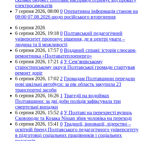
електросамокатів
7 серпня 2026,
08:00
0
Оперативна інформація станом на
08:00 07.08.2026 щодо російського вторгнення
6 серпня 2026
6 серпня 2026,
19:18
0
Полтавський педагогічний
університет пропонує рішення, де в центрі уваги –
людина та її можливості
6 серпня 2026,
17:57
0
Відданий справі: історія слюсаря-
ремонтника «Полтаватеплоенерго»
6 серпня 2026,
17:21
4
У Сем’янівському
старостинському окрузі Полтавської громади стартував
ремонт доріг
6 серпня 2026,
17:02
2
Громадам Полтавщини передали
нові шкільні автобуси: за рік область закупила 23
транспортні засоби
6 серпня 2026,
16:26
1
Трагедії на водоймах
Полтавщини: за дві доби поліція зафіксувала три
смертельні випадки
6 серпня 2026,
15:52
4
У Полтаві на перехресті вулиць
Сковороди та Козака Nissan збив чоловіка на переході
6 серпня 2026,
15:41
0
Традиції, інновації, лідерство –
освітній бренд Полтавського педагогічного університету
в підготовці соціальних працівників і соціальних
педагогів