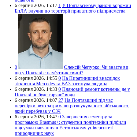
6 серпня 2026,
15:17
1
У Полтавському районі ворожий
БпЛА влучив по території приватного підприємства
0
Олексій Чепурко:
Чи знаєте ви,
що у Полтаві є пам’ятник свині?
6 серпня 2026,
14:55
0
На Пирятинщині внаслідок
зіткнення Mercedes та ВАЗ загинула людина
6 серпня 2026,
14:33
0
Плановий ремонт котелень: де у
Полтаві не буде гарячої води
6 серпня 2026,
14:07
27
На Полтавщині під час
перевірки авто затримали розшукуваного військового,
який перебував у СЗЧ
6 серпня 2026,
13:47
0
Завершення семестру за
програмою Erasmus+: студентки політехніки підбили
підсумки навчання в Естонському університеті
природничих наук