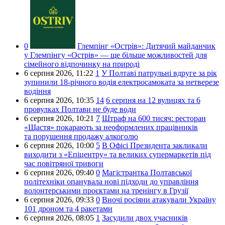
0
Глемпінг «Острів»:
Дитячий майданчик
у Глемпінгу «Острів» — ще більше можливостей для
сімейного відпочинку на природі
6 серпня 2026,
11:22
1
У Полтаві патрульні вдруге за рік
зупинили 18-річного водія електросамоката за нетверезе
водіння
6 серпня 2026,
10:35
14
6 серпня на 12 вулицях та 6
провулках Полтави не буде води
6 серпня 2026,
10:21
7
Штраф на 600 тисяч: ресторан
«Щастя» покарають за неоформлених працівників
та порушення продажу алкоголю
6 серпня 2026,
10:00
5
В Офісі Президента закликали
виходити з «Епіцентру» та великих супермаркетів під
час повітряної тривоги
6 серпня 2026,
09:40
0
Магістрантка Полтавської
політехніки опанувала нові підходи до управління
волонтерськими проєктами на тренінгу в Грузії
6 серпня 2026,
09:33
0
Вночі росіяни атакували Україну
101 дроном та 4 ракетами
6 серпня 2026,
08:05
1
Засудили двох учасників