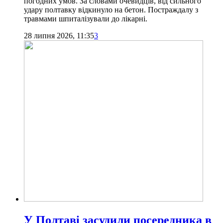
погодних умов. За словами очевидців, від сильного
удару полтавку відкинуло на бетон. Постраждалу з
травмами шпиталізували до лікарні.
28 липня 2026, 11:35
3
У Полтаві засудили посередника в