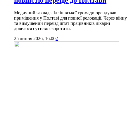
повністю переїде до Полтави
Медичний заклад з Іллінівської громади орендував
приміщення у Полтаві для повної релокації. Через війну
та вимушений переїзд штат працівників лікарні
довелося суттєво скоротити.
25 липня 2026, 16:00
2