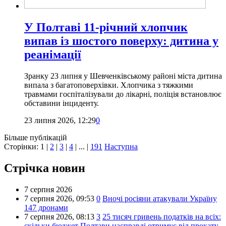
У Полтаві 11-річний хлопчик
випав із шостого поверху: дитина у
реанімації
Зранку 23 липня у Шевченківському районі міста дитина
випала з багатоповерхівки. Хлопчика з тяжкими
травмами госпіталізували до лікарні, поліція встановлює
обставини інциденту.
23 липня 2026, 12:29
0
Більше публікацій
Сторінки:
1
|
2
|
3
|
4
| ... |
191
Наступна
Стрічка новин
7 серпня 2026
7 серпня 2026,
09:53
0
Вночі росіяни атакували Україну
147 дронами
7 серпня 2026,
08:13
3
25 тисяч гривень податків на всіх:
скільки бюджет Полтави насправді отримує від прокату