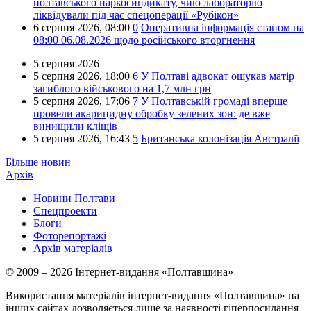
полтавського наркосиндикату, чию лабораторію
ліквідували під час спецоперації «Рубікон»
6 серпня 2026,
08:00
0
Оперативна інформація станом на
08:00 06.08.2026 щодо російського вторгнення
5 серпня 2026
5 серпня 2026,
18:00
6
У Полтаві адвокат ошукав матір
загиблого військового на 1,7 млн грн
5 серпня 2026,
17:06
7
У Полтавській громаді вперше
провели акарицидну обробку зелених зон: де вже
винищили кліщів
5 серпня 2026,
16:43
5
Британська колонізація Австралії
Більше новин
Архів
Новини Полтави
Спецпроекти
Блоги
Фоторепортажі
Архів матеріалів
© 2009 – 2026 Інтернет-видання «Полтавщина»
Використання матеріалів інтернет-видання «Полтавщина» на
інших сайтах дозволяється лише за наявності гіперпосилання