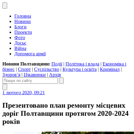
Головна
Новини
Блоги
Проекти
Фото
Досьє
Війна
Допомога армії
Новини Полтавщини:
Події
|
Політика і влада
|
Економіка і
бізнес
|
Спорт
|
Суспільство
|
Культура і освіта
|
Кримінал
|
Здоров’я
|
Цікавинки
|
Архів
1 лютого 2020, 09:21
Презентовано план ремонту місцевих
доріг Полтавщини протягом 2020-2024
років