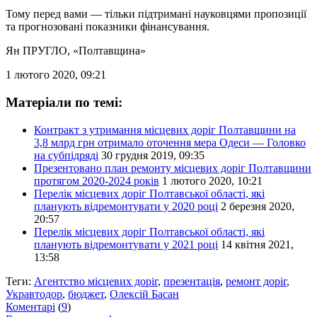
Тому перед вами — тільки підтримані науковцями пропозиції
та прогнозовані показники фінансування.
Ян ПРУГЛО
, «Полтавщина»
1 лютого 2020, 09:21
Матеріали по темі:
Контракт з утримання місцевих доріг Полтавщини на
3,8 млрд грн отримало оточення мера Одеси — Головко
на субпідряді
30 грудня 2019, 09:35
Презентовано план ремонту місцевих доріг Полтавщини
протягом 2020-2024 років
1 лютого 2020, 10:21
Перелік місцевих доріг Полтавської області, які
планують відремонтувати у 2020 році
2 березня 2020,
20:57
Перелік місцевих доріг Полтавської області, які
планують відремонтувати у 2021 році
14 квітня 2021,
13:58
Теги:
Агентство місцевих доріг
,
презентація
,
ремонт доріг
,
Укравтодор
,
бюджет
,
Олексій Басан
Коментарі
(
9
)