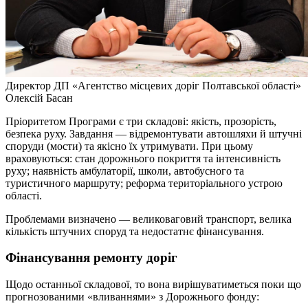
Директор ДП «Агентство місцевих доріг Полтавської області»
Олексій Басан
Пріоритетом Програми є три складові: якість, прозорість,
безпека руху. Завдання — відремонтувати автошляхи й штучні
споруди (мости) та якісно їх утримувати. При цьому
враховуються: стан дорожнього покриття та інтенсивність
руху; наявність амбулаторії, школи, автобусного та
туристичного маршруту; реформа територіального устрою
області.
Проблемами визначено — великоваговий транспорт, велика
кількість штучних споруд та недостатнє фінансування.
Фінансування ремонту доріг
Щодо останньої складової, то вона вирішуватиметься поки що
прогнозованими «вливаннями» з Дорожнього фонду: