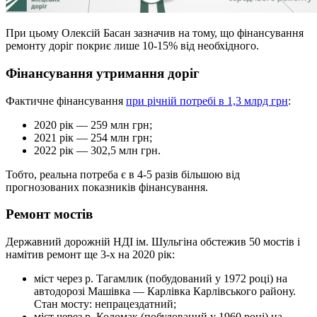
При цьому Олексій Басан зазначив на тому, що фінансування
ремонту доріг покриє лише 10-15% від необхідного.
Фінансування утримання доріг
Фактичне фінансування
при річній потребі в 1,3 млрд грн
:
2020 рік — 259 млн грн;
2021 рік — 254 млн грн;
2022 рік — 302,5 млн грн.
Тобто, реальна потреба є в 4-5 разів більшою від
прогнозованих показників фінансування.
Ремонт мостів
Державний дорожній НДІ ім. Шульгіна обстежив 50 мостів і
намітив ремонт ще 3-х на 2020 рік:
міст через р. Тагамлик (побудований у 1972 році) на
автодорозі Машівка — Карлівка Карлівського району.
Стан мосту: непрацездатний;
міст через р. Коломак (побудований у 1960 році) на