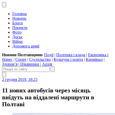
Головна
Новини
Блоги
Проекти
Фото
Досьє
Війна
Допомога армії
Новини Полтавщини:
Події
|
Політика і влада
|
Економіка і
бізнес
|
Спорт
|
Суспільство
|
Культура і освіта
|
Кримінал
|
Здоров’я
|
Цікавинки
|
Архів
2 грудня 2019, 18:23
11 нових автобусів через місяць
виїдуть на віддалені маршрути в
Полтаві