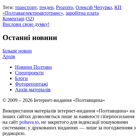
Теги:
транспорт
,
тендер
,
Prozorro
,
Олексій Чепурко
,
КП
«Полтаваелектроавтотранс»
,
заробітна плата
Коментарі
(
32
)
Вислови свою думку!
Останні новини
Більше новин
Архів
Новини Полтави
Спецпроекти
Блоги
Фоторепортажі
Архів матеріалів
© 2009 – 2026 Інтернет-видання «Полтавщина»
Використання матеріалів інтернет-видання «Полтавщина» на
інших сайтах дозволяється лише за наявності гіперпосилання
на сайт
poltava.to
, не закритого для індексації пошуковими
системами; у друкованих виданнях — лише за погодженням з
редакцією.