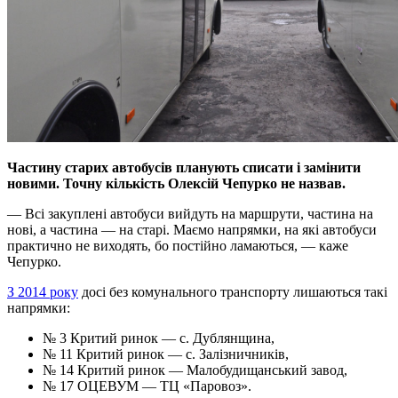
Частину старих автобусів планують списати і замінити
новими. Точну кількість Олексій Чепурко не назвав.
— Всі закуплені автобуси вийдуть на маршрути, частина на
нові, а частина — на старі. Маємо напрямки, на які автобуси
практично не виходять, бо постійно ламаються, — каже
Чепурко.
З 2014 року
досі без комунального транспорту лишаються такі
напрямки:
№ 3 Критий ринок — с. Дублянщина,
№ 11 Критий ринок — с. Залізничників,
№ 14 Критий ринок — Малобудищанський завод,
№ 17 ОЦЕВУМ — ТЦ «Паровоз».