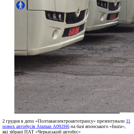
2 грудня в депо «Полтаваелектроавтотрансу» презентували
11
нових автобусів Ataman А092H6
на базі японського «Isuzu»,
які зібрані ПАТ «Черкаський автобус»