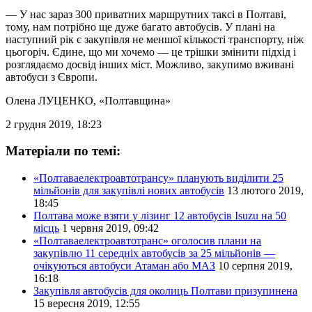
— У нас зараз 300 приватних маршрутних таксі в Полтаві,
тому, нам потрібно ще дуже багато автобусів. У плані на
наступний рік є закупівля не меншої кількості транспорту, ніж
цьогоріч. Єдине, що ми хочемо — це трішки змінити підхід і
розглядаємо досвід інших міст. Можливо, закупимо вживані
автобуси з Європи.
Олена ЛУЦЕНКО
, «Полтавщина»
2 грудня 2019, 18:23
Матеріали по темі:
«Полтаваелектроавтотрансу» планують виділити 25
мільйонів для закупівлі нових автобусів
13 лютого 2019,
18:45
Полтава може взяти у лізинг 12 автобусів Isuzu на 50
місць
1 червня 2019, 09:42
«Полтаваелектроавтотранс» оголосив плани на
закупівлю 11 середніх автобусів за 25 мільйонів —
очікуються автобуси Атаман або МАЗ
10 серпня 2019,
16:18
Закупівля автобусів для околиць Полтави призупинена
15 вересня 2019, 12:55