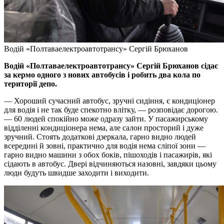
Водій «Полтаваелектроавтотрансу» Сергій Брюханов
Водій «Полтаваелектроавтотрансу» Сергій Брюханов сідає
за кермо одного з нових автобусів і робить два кола по
території депо.
— Хороший сучасний автобус, зручні сидіння, є кондиціонер
для водія і не так буде спекотно влітку, — розповідає дорогою.
— 60 людей спокійно може одразу зайти. У пасажирському
відділенні кондиціонера нема, але салон просторий і дуже
зручний. Стоять додаткові дзеркала, гарно видно людей
всередині й зовні, практично для водія нема сліпої зони —
гарно видно машини з обох боків, пішоходів і пасажирів, які
сідають в автобус. Двері відчиняються назовні, завдяки цьому
люди будуть швидше заходити і виходити.