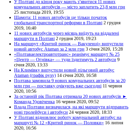
У Полтаві до кінця року мають з’явитися 11 нових
комунальних автобусів — місто заплатить 23,8 млн грн
25 листопада 2019, 19:55
Шамота: 11 нових автобусів це тільки початок
глобальної транспортної реформи в Полтаві
2 грудня
2019, 16:40
11 нових автобусів через місяць виїдуть на віддалені
маршрути в Полтаві
2 грудня 2019, 19:23
На маршрут «Критий ринок — Вакуленці» випустили
новий автобус Ataman за 2 млн грн
3 січня 2020, 15:28
«Полтаваелектроавтотранс» реанімує маршрут № 25
«Центр — Огнівка» — туди їздитимуть 2 автобуси
9
січня 2020, 13:33
На Климівку випустили новий пільговий автобус
Ataman (графік руху)
14 січня 2020, 16:58
Полтава замовила 9 нових комунальних автобусів за 20
млн грн — поставку очікують вже сьогодні
11 червня
2020, 10:56
За останній рік Полтава отримала 20 нових автобусів ►
Команда Удовіченка
16 червня 2020, 09:52
Влада Полтави визначилася, на які маршрути відправить
нові тролейбуси і автобуси
24 червня 2020, 18:33
У Полтаві відновлює роботу комунальний автобус на
маршруті № 12 «Критий ринок — Половки»
16 липня
2020, 16:56