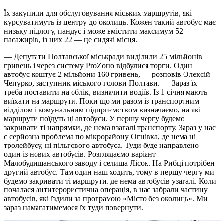
Їх закупили для обслуговування міських маршрутів, які
курсуватимуть із центру до околиць. Кожен такий автобус має
низьку підлогу, пандус і може вмістити максимум 52
пасажирів, із них 22 — це сидячі місця.
— Депутати Полтавської міськради виділили 25 мільйонів
гривень і через систему ProZorro відбулися торги. Один
автобус коштує 2 мільйони 160 гривень, — розповів Олексій
Чепурко, заступник міського голови Полтави. — Зараз їх
треба поставити на облік, визначити водіїв. Із 1 січня мають
виїхати на маршрути. Поки що ми разом із транспортним
відділом і комунальним підприємством визначаємо, на які
маршрути поїдуть ці автобуси. У першу чергу будемо
закривати ті напрямки, де нема взагалі транспорту. Зараз у нас
є серйозна проблема по мікрорайону Огнівка, де нема ні
тролейбусу, ні пільгового автобуса. Туди буде направлено
один із нових автобусів. Розглядаємо варіант
Малобудищанського заводу і селища Лісок. На Рибці потрібен
другий автобус. Там один наш ходить, тому в першу чергу ми
будемо закривати ті маршрути, де нема автобусів узагалі. Коли
почалася антитерористична операція, в нас забрали частину
автобусів, які їздили за програмою «Місто без околиць». Ми
зараз намагатимемося їх туди повернути.