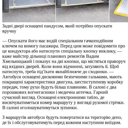
Задні двері оснащені пандусом, який потрібно опускати
вручну
— Опускати його має водій спеціальним гачкоподібним
ключем на вимогу пасажира. Перед цим може повідомити про
це кондуктора або натиснути спеціальну кнопку виклику, —
каже майстер дільниці планових ремонтів Вадим
Хмельницький і показує на дві кнопки, що містяться праворуч
від вхідних дверей. Коли вони відчинені, затуляють її. Щоб
натиснути, треба під’їхати якнайближче до сходинки. —
Автобуси оснащені дисковими безпечними гальмами, мають
покращені характеристики двигуна, шестиступеневу коробку
передач, тому рухи будуть більш плавними. В салоні є два
порошкових вогнегасники і медична аптечка. Гарний
сучасний вигляд. Оснащені електронними табло, де
висвічуватиметься номер маршруту у вигляді рухомої стрічки.
В салоні оголошуватимуться зупинки.
З маршрутів автобуси будуть повертатися на територію депо,
де їх і обслуговуватимуть перед кожним наступним виїздом.