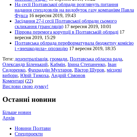
На сесії Полтавської облради розглянуть питання
надання спецдозвлів на видобуток газу компаніям Павла
Фукса
16 вересня 2019, 19:43
Засідання 27-ї сесії Полтавської облради сьомого
скликання (трансляція)
17 вересня 2019, 10:01
Піррова перемога корупції в Полтавській облраді
17
вересня 2019, 15:29
Полтавська облрада переформатувала бюджетну комісію
і «знешкодила» опозицію
17 вересня 2019, 18:35
Теги:
децентралізація
,
громади
,
Полтавська обласна рада
,
Олександр Біленький
,
Кабмін
,
Ірина Степаненко
,
Іван
Сидоренко
,
Фахраддін Мухтаров
,
Віктор Щуров
,
місцеві
вибори
,
Юрій Тимоха
,
Андрій Сімонов
Коментарі
(
22
)
Вислови свою думку!
Останні новини
Більше новин
Архів
Новини Полтави
Спецпроекти