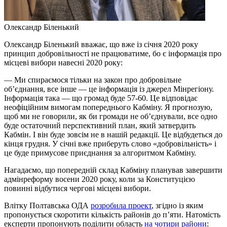
Олександр Біленький
Олександр Біленький вважає, що вже із січня 2020 року
принцип добровільності не працюватиме, бо є інформація про
місцеві вибори навесні 2020 року:
— Ми спираємося тільки на закон про добровільне
об’єднання, все інше — це інформація із джерел Мінрегіону.
Інформація така — що громад буде 57-60. Це відповідає
неофіційним вимогам попереднього Кабміну. Я прогнозую,
щоб ми не говорили, як би громади не об’єднували, все одно
буде остаточний перспективний план, який затвердить
Кабмін. І він буде зовсім не в нашій редакції. Це відбудеться до
кінця грудня. У січні вже приберуть слово «добровільність» і
це буде примусове приєднання за алгоритмом Кабміну.
Нагадаємо, що попередній склад Кабміну планував завершити
адмінреформу восени 2020 року, коли за Конституцією
повинні відбутися чергові місцеві вибори.
Влітку Полтавська ОДА
розробила проект
, згідно із яким
пропонується скоротити кількість районів до п’яти. Натомість
експерти пропонують поділити область
на чотири райони
: