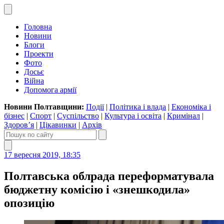
Головна
Новини
Блоги
Проекти
Фото
Досьє
Війна
Допомога армії
Новини Полтавщини:
Події
|
Політика і влада
|
Економіка і
бізнес
|
Спорт
|
Суспільство
|
Культура і освіта
|
Кримінал
|
Здоров’я
|
Цікавинки
|
Архів
17 вересня 2019, 18:35
Полтавська облрада переформатувала
бюджетну комісію і «знешкодила»
опозицію