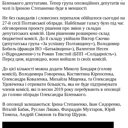
Біленького депутатами. Тепер група опозиційних депутатів на
чолі із Іриною Степаненко буде в меншості
Не без скандалів і словесних перепалок обійшлося сьогодні на
27-й сесії Полтавської облради. Найбільше галасу було під час
обговорення проекту рішення про зміни у складах
депутатських комісій. Цим рішенням розширено склад
бюджетної комісії. До її складу увійшли Віктор Скочко
(депутатська група «За успішну Полтавщину»), Володимир
Бобиль (фракція ВО «Батьківщина»), Валентин Несен
(«Відродження») та Роман Товстий (БПП «Солідарність»).
Перед цим, відповідно, вони вийшли із своїх комісій.
До цієї кількості можна додати Миколу Бондаря (голову
комісії), Володимира Говоренка, Костянтина Кірпосенка,
Олександра Коваленка, Михайла Міщенка, та Олександра
Удовіченка і отримати більшість, яка не буде підтримувати
членів комісії, які із весни 2019 року перебувають в опозиції
до голови облради Олександра Біленького.
В опозиції залишаються: Ірина Степаненко, Іван Сидоренко,
Віталій Бабак, Руслан Ляшко, Фахраддін Мухтаров, Юрій
Тимоха, Андрій Сімонов та Віктор Щуров.