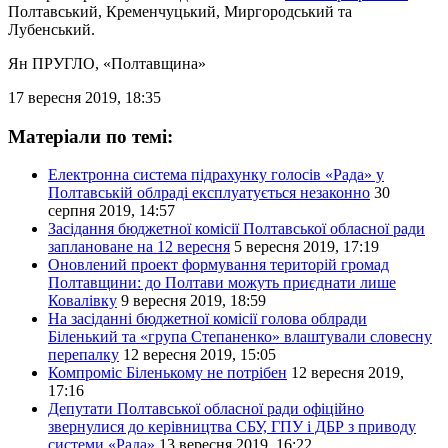
Полтавський, Кременчуцький, Миргородський та
Лубенський.
Ян ПРУГЛО
, «Полтавщина»
17 вересня 2019, 18:35
Матеріали по темі:
Електронна система підрахунку голосів «Рада» у
Полтавській облраді експлуатується незаконно
30
серпня 2019, 14:57
Засідання бюджетної комісії Полтавської обласної ради
заплановане на 12 вересня
5 вересня 2019, 17:19
Оновлений проект формування територій громад
Полтавщини: до Полтави можуть приєднати лише
Ковалівку
9 вересня 2019, 18:59
На засіданні бюджетної комісії голова облради
Біленький та «група Степаненко» влаштували словесну
перепалку
12 вересня 2019, 15:05
Компроміс Біленькому не потрібен
12 вересня 2019,
17:16
Депутати Полтавської обласної ради офіційно
звернулися до керівництва СБУ, ГПУ і ДБР з приводу
системи «Рада»
13 вересня 2019, 16:22