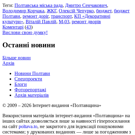
Теги:
Полтавська міська рада
,
Дмитро Сенчакович
,
Володимир Корчака
,
ЖКГ
,
Олексій Чепурко
,
бюджет
,
бюджет
Полтави
,
ремонт доріг
,
транспорт
,
КП «Декоративні
культури»
,
Віталій Павлій
,
М-03
,
ремонт дворів
Коментарі
(
43
)
Вислови свою думку!
Останні новини
Більше новин
Архів
Новини Полтави
Спецпроекти
Блоги
Фоторепортажі
Архів матеріалів
© 2009 – 2026 Інтернет-видання «Полтавщина»
Використання матеріалів інтернет-видання «Полтавщина» на
інших сайтах дозволяється лише за наявності гіперпосилання
на сайт
poltava.to
, не закритого для індексації пошуковими
системами; у друкованих виданнях — лише за погодженням з