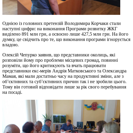
Однією із головних претензій Володимира Корчаки стали
наступні цифри: на виконання Програми розвитку ЖКГ
виділено 891 млн грн, а освоєно лише 427,5 млн грн. На його
думку, це свідчить про те, що виконання програми ігнорується
владою.
Олексій Чепурко заявив, що представники околиць, які
розповіли йому про проблеми місцевих громад, повинні
розуміти, що його критикують та вчать працювати
представники екс-мерів Андрія Матковського та Олександра
Мамая, які мали достатньо часу на продуктивні зміни, але з
об’єктивних та суб’єктивних причин так і не зробили цього.
Тому він готовий відповідати лише за рік свого перебування
на посаді.