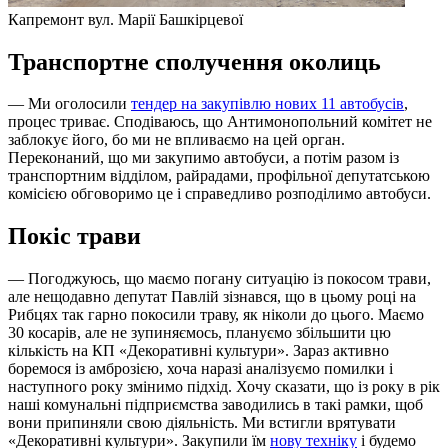
Капремонт вул. Марії Башкірцевої
Транспортне сполучення околиць
— Ми оголосили
тендер на закупівлю нових 11 автобусів
,
процес триває. Сподіваюсь, що Антимонопольний комітет не
заблокує його, бо ми не впливаємо на цей орган.
Переконаний, що ми закупимо автобуси, а потім разом із
транспортним відділом, райрадами, профільної депутатською
комісією обговоримо це і справедливо розподілимо автобуси.
Покіс трави
— Погоджуюсь, що маємо погану ситуацію із покосом трави,
але нещодавно депутат Павлій зізнався, що в цьому році на
Рибцях так гарно покосили траву, як ніколи до цього. Маємо
30 косарів, але не зупиняємось, плануємо збільшити цю
кількість на КП «Декоративні культури». Зараз активно
боремося із амброзією, хоча наразі аналізуємо помилки і
наступного року змінимо підхід. Хочу сказати, що із року в рік
наші комунальні підприємства заводились в такі рамки, щоб
вони припиняли свою діяльність. Ми встигли врятувати
«Декоративні культури». Закупили їм
нову техніку
і будемо