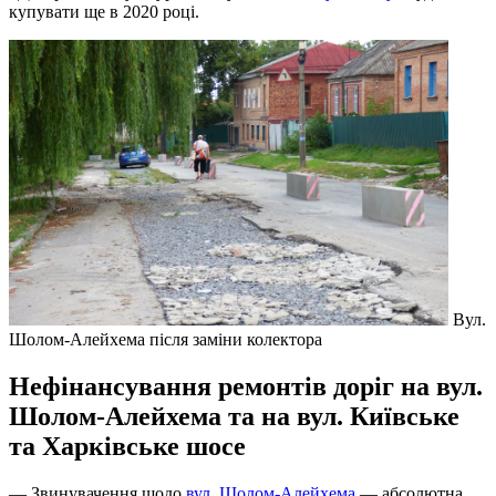
купувати ще в 2020 році.
Вул.
Шолом-Алейхема після заміни колектора
Нефінансування ремонтів доріг на вул.
Шолом-Алейхема та на вул. Київське
та Харківське шосе
— Звинувачення щодо
вул. Шолом-Алейхема
— абсолютна