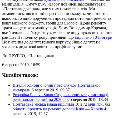
маніпуляція. Смугу руху нагору повинен заасфальтувати
«Полтававодоканал», але у них немає фінансів. Ми
домовились, що в кінці вересня вони скажуть, чи є кошти, а
якщо ні, то дамо доручення і проведемо поточний ремонт за
кошт міського бюджету, гроші для цього є. Щодо ремонту
траси — це також маніпуляція. Чому Володимир Корчака,
який очолював бюджетну комісію, не порушував це питання
раніше? На початку року прийняли, що
виділимо 10 млн грн
.
Це питання до депутатського корпусу. Якщо депутати
ухвалять додаткові кошти — профінансуємо.
Ян ПРУГЛО
, «Полтавщина»
6 вересня 2019, 16:59
Читайте також:
Віталій Улибін очолив прес-службу Полтавської
міськради
6 вересня 2019, 09:57
Розробка Poltava Smart City розпочнеться у листопаді,
реліз запланований на 2020 рік
5 вересня 2019, 18:34
Полтавська міська влада виділила 10 з 72 млн грн, які
область просить на ремонт дороги Київ — Харків
4
вересня 2019, 12:57