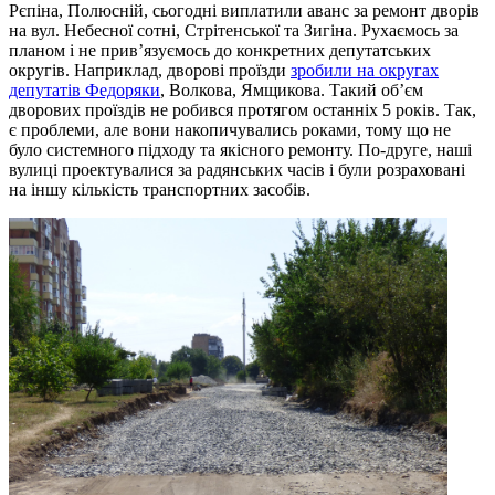
Рєпіна, Полюсній, сьогодні виплатили аванс за ремонт дворів
на вул. Небесної сотні, Стрітенської та Зигіна. Рухаємось за
планом і не прив’язуємось до конкретних депутатських
округів. Наприклад, дворові проїзди
зробили на округах
депутатів Федоряки
, Волкова, Ямщикова. Такий об’єм
дворових проїздів не робився протягом останніх 5 років. Так,
є проблеми, але вони накопичувались роками, тому що не
було системного підходу та якісного ремонту. По-друге, наші
вулиці проектувалися за радянських часів і були розраховані
на іншу кількість транспортних засобів.