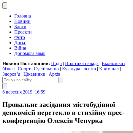
Головна
Новини
Блоги
Проекти
Фото
Досьє
Війна
Допомога армії
Новини Полтавщини:
Події
|
Політика і влада
|
Економіка і
бізнес
|
Спорт
|
Суспільство
|
Культура і освіта
|
Кримінал
|
Здоров’я
|
Цікавинки
|
Архів
6 вересня 2019, 16:59
Провальне засідання містобудівної
депкомісії перетекло в стихійну прес-
конференцію Олексія Чепурка