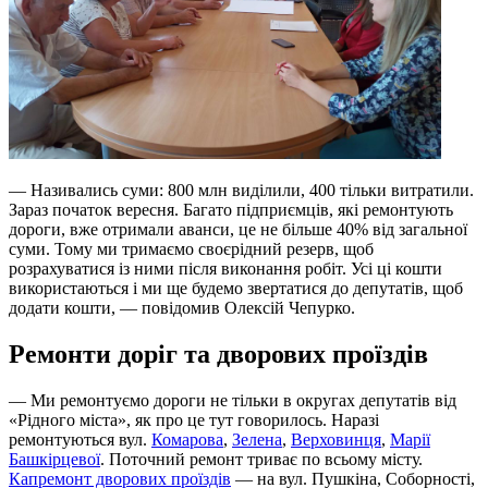
— Називались суми: 800 млн виділили, 400 тільки витратили.
Зараз початок вересня. Багато підприємців, які ремонтують
дороги, вже отримали аванси, це не більше 40% від загальної
суми. Тому ми тримаємо своєрідний резерв, щоб
розрахуватися із ними після виконання робіт. Усі ці кошти
використаються і ми ще будемо звертатися до депутатів, щоб
додати кошти, — повідомив Олексій Чепурко.
Ремонти доріг та дворових проїздів
— Ми ремонтуємо дороги не тільки в округах депутатів від
«Рідного міста», як про це тут говорилось. Наразі
ремонтуються вул.
Комарова
,
Зелена
,
Верховинця
,
Марії
Башкірцевої
. Поточний ремонт триває по всьому місту.
Капремонт дворових проїздів
— на вул. Пушкіна, Соборності,