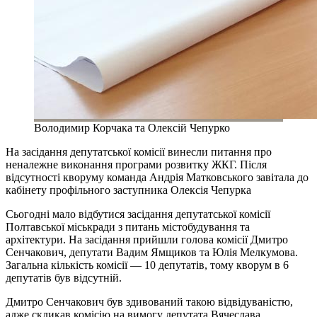
Володимир Корчака та Олексій Чепурко
На засідання депутатської комісії винесли питання про
неналежне виконання програми розвитку ЖКГ. Після
відсутності кворуму команда Андрія Матковського завітала до
кабінету профільного заступника Олексія Чепурка
Сьогодні мало відбутися засідання депутатської комісії
Полтавської міськради з питань містобудування та
архітектури. На засідання прийшли голова комісії Дмитро
Сенчакович, депутати Вадим Ямщиков та Юлія Мелкумова.
Загальна кількість комісії — 10 депутатів, тому кворум в 6
депутатів був відсутній.
Дмитро Сенчакович був здивований такою відвідуваністю,
адже скликав комісію на вимогу депутата Вячеслава