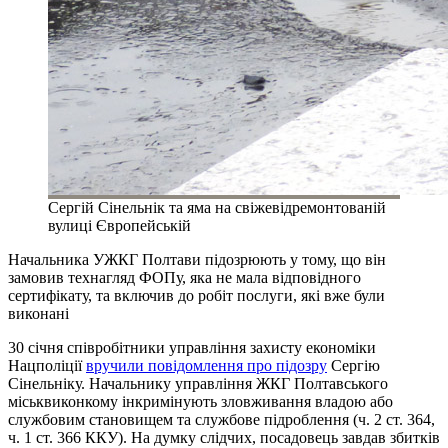
Сергій Сінельнік та яма на свіжевідремонтованій
вулиці Європейській
Начальника УЖКГ Полтави підозрюють у тому, що він
замовив технагляд ФОПу, яка не мала відповідного
сертифікату, та включив до робіт послуги, які вже були
виконані
30 січня співробітники управління захисту економіки
Нацполіції
вручили повідомлення про підозру
Сергію
Сінельніку. Начальнику управління ЖКГ Полтавського
міськвиконкому інкримінують зловживання владою або
службовим становищем та службове підроблення (ч. 2 ст. 364,
ч. 1 ст. 366 ККУ). На думку слідчих, посадовець завдав збитків