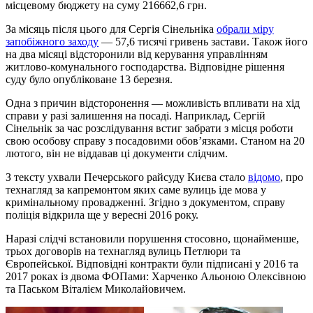
місцевому бюджету на суму 216662,6 грн.
За місяць після цього для Сергія Сінельніка
обрали міру
запобіжного заходу
— 57,6 тисячі гривень застави. Також його
на два місяці відсторонили від керування управлінням
житлово-комунального господарства. Відповідне рішення
суду було опубліковане 13 березня.
Одна з причин відсторонення — можливість впливати на хід
справи у разі залишення на посаді. Наприклад, Сергій
Сінельнік за час розслідування встиг забрати з місця роботи
свою особову справу з посадовими обов’язками. Станом на 20
лютого, він не віддавав ці документи слідчим.
З тексту ухвали Печерського райсуду Києва стало
відомо
, про
технагляд за капремонтом яких саме вулиць іде мова у
кримінальному провадженні. Згідно з документом, справу
поліція відкрила ще у вересні 2016 року.
Наразі слідчі встановили порушення стосовно, щонайменше,
трьох договорів на технагляд вулиць Петлюри та
Європейської. Відповідні контракти були підписані у 2016 та
2017 роках із двома ФОПами: Харченко Альоною Олексівною
та Паськом Віталієм Миколайовичем.