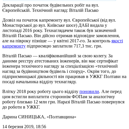
Декларації про початок будівельних робіт на вул.
Європейській. Технічний нагляд: Віталій Пасько
Дозвіл на початок капремонту вул. Європейської (від вул.
Монастирської до вул. Київське шосе) ДАБІ видала у
листопаді 2016 року. Технаглядачем також був зазначений
Віталій Пасько. Він дійсно отримав відповідне замовлення,
але на півроку пізніше — у квітні 2017-го. За контроль
якості
капремонту
підприємцю заплатили 717,3 тис. грн.
Віталій Пасько — кваліфікованійший за свою колегу. За
даними реєстру атестованих інженерів, він має сертифікат
інженера технічного нагляду за спеціалізацією «технічний
нагляд за будівництвом будівель і споруд». Окрім того, до
підприємницької діяльності він працював в УЖКГ Полтави на
посаді начальника відділу технагляду.
Влітку 2018 року роботу цього відділу
поновили
. Але перед
цим встигли виплатити стороннім ФОПам за аналогічну
роботу близько 12 млн грн. Наразі Віталій Пасько повернувся
до роботи в УЖКГ.
Дарина СИНИЦЬКА
, «Полтавщина»
14 березня 2019, 18:56