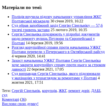
Матеріали по темі:
Поліція вручила підозру начальнику управління ЖКГ
Полтавської міськради
30 січня 2019, 16:22
Суд обрав запобіжний захід Сергію Сінельніку — 57,6
тисячі гривень застави
25 лютого 2019, 16:35
Сергія Сінельніка підозрюють у підробці документів
щодо ремонту вулиць Петлюри та Європейської у
Полтаві
14 березня 2019, 19:56
Розгляд корупційної справи проти начальника УЖКГ
Полтави перевели з Печерського в Октябрський райсуд
4 червня 2020, 14:41
Захист начальника УЖКГ Полтави Сергія Сінельніка
хоче закрити корупційну справу проти нього за строком
давності
22 березня 2021, 17:05
Суд виправдав Сергія Сінельніка, якого підозрювали
у махінаціях з технаглядом за ремонтами у Полтаві
4
жовтня 2021, 17:51
Теги:
Сергій Сінельнік
,
корупція
,
ЖКГ
,
ремонт доріг
,
ДАБІ
,
суд
Коментарі
(
36
)
Вислови свою думку!