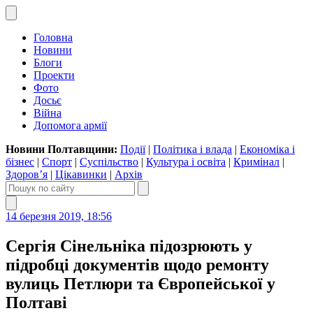
Головна
Новини
Блоги
Проекти
Фото
Досьє
Війна
Допомога армії
Новини Полтавщини:
Події
|
Політика і влада
|
Економіка і
бізнес
|
Спорт
|
Суспільство
|
Культура і освіта
|
Кримінал
|
Здоров’я
|
Цікавинки
|
Архів
14 березня 2019, 18:56
Сергія Сінельніка підозрюють у
підробці документів щодо ремонту
вулиць Петлюри та Європейської у
Полтаві