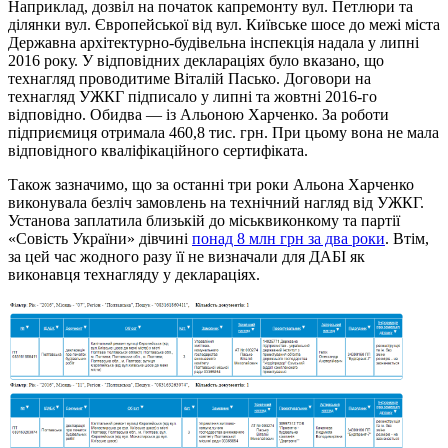
Наприклад, дозвіл на початок капремонту вул. Петлюри та
ділянки вул. Європейської від вул. Київське шосе до межі міста
Державна архітектурно-будівельна інспекція надала у липні
2016 року. У відповідних деклараціях було вказано, що
технагляд проводитиме Віталій Пасько. Договори на
технагляд УЖКГ підписало у липні та жовтні 2016-го
відповідно. Обидва — із Альоною Харченко. За роботи
підприємиця отримала 460,8 тис. грн. При цьому вона не мала
відповідного кваліфікаційного сертифіката.
Також зазначимо, що за останні три роки Альона Харченко
виконувала безліч замовлень на технічний нагляд від УЖКГ.
Установа заплатила близькій до міськвиконкому та партії
«Совість України» дівчині
понад 8 млн грн за два роки
. Втім,
за цей час жодного разу її не визначали для ДАБІ як
виконавця технагляду у деклараціях.