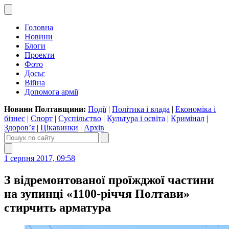
Головна
Новини
Блоги
Проекти
Фото
Досьє
Війна
Допомога армії
Новини Полтавщини:
Події
|
Політика і влада
|
Економіка і
бізнес
|
Спорт
|
Суспільство
|
Культура і освіта
|
Кримінал
|
Здоров’я
|
Цікавинки
|
Архів
1 серпня 2017, 09:58
З відремонтованої проїжджої частини
на зупинці «1100-річчя Полтави»
стирчить арматура