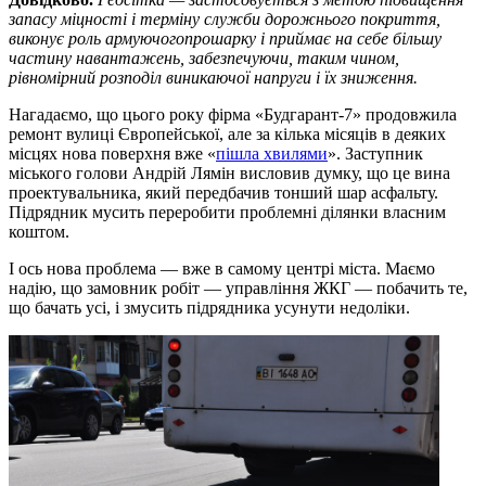
запасу міцності і терміну служби дорожнього покриття,
виконує роль армуючогопрошарку і приймає на себе більшу
частину навантажень, забезпечуючи, таким чином,
рівномірний розподіл виникаючої напруги і їх зниження.
Нагадаємо, що цього року фірма «Будгарант-7» продовжила
ремонт вулиці Європейської, але за кілька місяців в деяких
місцях нова поверхня вже «
пішла хвилями
». Заступник
міського голови Андрій Лямін висловив думку, що це вина
проектувальника, який передбачив тонший шар асфальту.
Підрядник мусить переробити проблемні ділянки власним
коштом.
І ось нова проблема — вже в самому центрі міста. Маємо
надію, що замовник робіт — управління ЖКГ — побачить те,
що бачать усі, і змусить підрядника усунути недоліки.