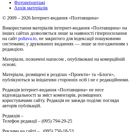
Фоторепортажі
Архів матеріалів
© 2009 – 2026 Інтернет-видання «Полтавщина»
Використання матеріалів інтернет-видання «Полтавщина» на
інших сайтах дозволяється лише за наявності гіперпосилання
на сайт
poltava.to
, не закритого для індексації пошуковими
системами; у друкованих виданнях — лише за погодженням з
редакцією.
Матеріали, позначені написом
, опубліковані на комерційній
основі.
Матеріали, розміщені в розділах «Проекти» та «Блоги»,
публікуються за ініціативи сторонніх осіб і не є редакційними.
Редакція інтернет-видання «Полтавщина» не несе
відповідальності за зміст коментарів, розміщених
користувачами сайту. Редакція не завжди поділяє погляди
авторів публікацій.
Редакція –
Телефон редакції –
(095) 794-29-25
Реклама на сайті –
,
(095) 750-18-53