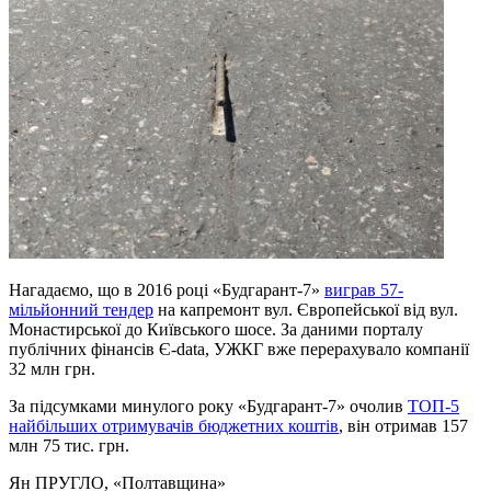
Нагадаємо, що в 2016 році «Будгарант-7»
виграв 57-
мільйонний тендер
на капремонт вул. Європейської від вул.
Монастирської до Київського шосе. За даними порталу
публічних фінансів Є-data, УЖКГ вже перерахувало компанії
32 млн грн.
За підсумками минулого року «Будгарант-7» очолив
ТОП-5
найбільших отримувачів бюджетних коштів
, він отримав 157
млн 75 тис. грн.
Ян ПРУГЛО
, «Полтавщина»