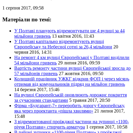
1 серпня 2017, 09:58
Матеріали по темі:
У Полтаві планують відремонтувати ще 4 вулиці за 44
мільйони гривень
13 квітня 2016, 11:43
У Полтаві капітально відремонтують вулиці
Європейську та Небесної сотні за 26,4 мільйони
20
червня 2016, 14:31
На ремонт 4 км вулиці Європейської у Полтаві виділили
54 мільйони гривень
29 липня 2016, 09:59
Вартість ремонту частини вулиці Європейської зросла до
57 мільйонів гривень
27 жовтня 2016, 09:50
Колишній працівник УЖКГ відкрив ФОП і через місяць
отримав від комунальників підряд на мільйон гривень
14 березня 2017, 15:46
На вулиці Європейській оновлюють дорожнє покриття
за сучасними стандартами
5 травня 2017, 20:50
Фірма «Будгарант-7» переробить дорогу Європейську,
яка через проектанта «пішла хвилями»
21 липня 2017,
15:48
З відремонтованої проїжджої частини на зупинці «1100-
річчя Полтави» стирчить арматура
1 серпня 2017, 10:58
В районі зупинки «1100-річчя Полтави» з проїжджої