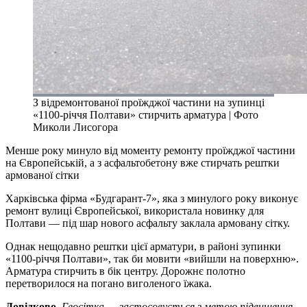
З відремонтованої проїжджої частини на зупинці
«1100-річчя Полтави» стирчить арматура | Фото
Миколи Лисогора
Менше року минуло від моменту ремонту проїжджої частини
на Європейській, а з асфальтобетону вже стирчать рештки
армованої сітки
Харківська фірма «Будгарант-7», яка з минулого року виконує
ремонт вулиці Європейської, використала новинку для
Полтави — під шар нового асфальту заклала армовану сітку.
Однак нещодавно рештки цієї арматури, в районі зупинки
«1100-річчя Полтави», так би мовити «вийшли на поверхню».
Арматура стирчить в бік центру. Дорожнє полотно
перетворилося на погано виголеного їжака.
Довідково.
Геосітка — застосовується з метою підвищення