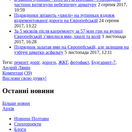
частини витягнули небезпечну арматуру
2 серпня 2017,
10:59
Підрядники зрізають «хвилі» на зупинках вздовж
відремонтованої дороги на Європейській
24 серпня
2017, 13:22
За 5 місяців після капремонту за 57 млн грн на вулиці
Європейській з’явилися ями, хвилі та колії
3 листопада
2017, 16:28
Підрядник залатав ями на Європейській, але залишив на
узбіччі шматки асфальту
5 листопада 2017, 12:11
Теги:
ремонт доріг
,
дороги
,
ЖКГ
,
фотофакт
,
Будгарант-7
,
Андрій Лямін
Коментарі
(
39
)
Вислови свою думку!
Останні новини
Більше новин
Архів
Новини Полтави
Спецпроекти
Блоги