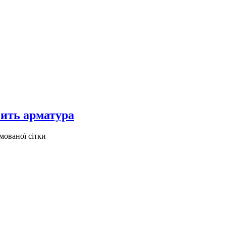
чить арматура
мованої сітки