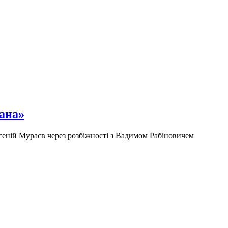
мана»
еній Мураєв через розбіжності з Вадимом Рабіновичем