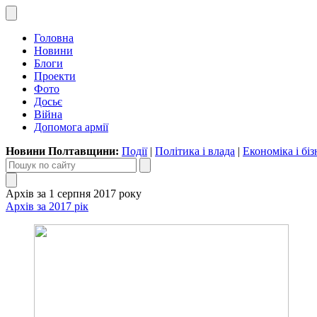
Головна
Новини
Блоги
Проекти
Фото
Досьє
Війна
Допомога армії
Новини Полтавщини:
Події
|
Політика і влада
|
Економіка і біз
Архів за 1 серпня 2017 року
Архів за 2017 рік