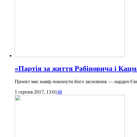
«Партія за життя Рабіновича і Кац
Проект має намір покинути його засновник — нардеп Євг
1 серпня 2017, 13:01
48