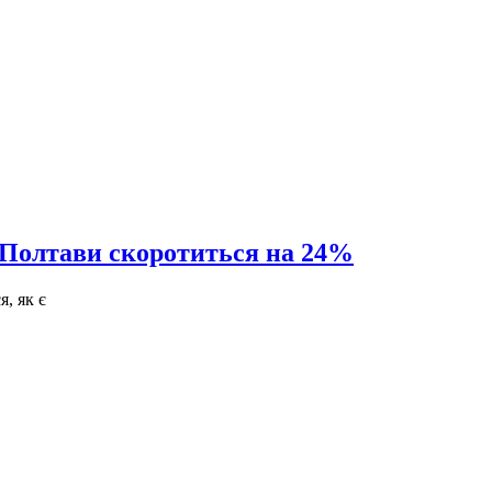
ня Полтави скоротиться на 24%
, як є