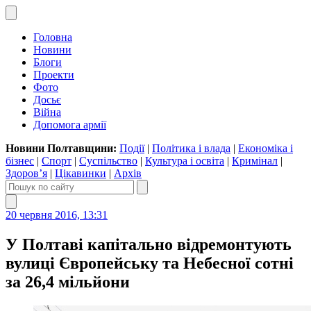
Головна
Новини
Блоги
Проекти
Фото
Досьє
Війна
Допомога армії
Новини Полтавщини:
Події
|
Політика і влада
|
Економіка і
бізнес
|
Спорт
|
Суспільство
|
Культура і освіта
|
Кримінал
|
Здоров’я
|
Цікавинки
|
Архів
20 червня 2016, 13:31
У Полтаві капітально відремонтують
вулиці Європейську та Небесної сотні
за 26,4 мільйони