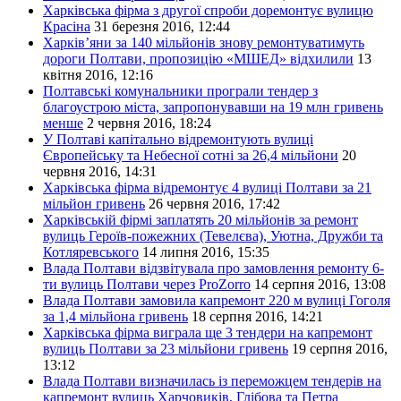
Харківська фірма з другої спроби доремонтує вулицю
Красіна
31 березня 2016, 12:44
Харків’яни за 140 мільйонів знову ремонтуватимуть
дороги Полтави, пропозицію «МШЕД» відхилили
13
квітня 2016, 12:16
Полтавські комунальники програли тендер з
благоустрою міста, запропонувавши на 19 млн гривень
менше
2 червня 2016, 18:24
У Полтаві капітально відремонтують вулиці
Європейську та Небесної сотні за 26,4 мільйони
20
червня 2016, 14:31
Харківська фірма відремонтує 4 вулиці Полтави за 21
мільйон гривень
26 червня 2016, 17:42
Харківській фірмі заплатять 20 мільйонів за ремонт
вулиць Героїв-пожежних (Тевелєва), Уютна, Дружби та
Котляревського
14 липня 2016, 15:35
Влада Полтави відзвітувала про замовлення ремонту 6-
ти вулиць Полтави через ProZorro
14 серпня 2016, 13:08
Влада Полтави замовила капремонт 220 м вулиці Гоголя
за 1,4 мільйона гривень
18 серпня 2016, 14:21
Харківська фірма виграла ще 3 тендери на капремонт
вулиць Полтави за 23 мільйони гривень
19 серпня 2016,
13:12
Влада Полтави визначилась із переможцем тендерів на
капремонт вулиць Харчовиків, Глібова та Петра