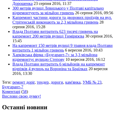
Дорошенка
23 серпня 2016, 11:37
300 метрів вулиці Левицького у Полтаві капітально
відремонтують за мільйон гривень
26 серпня 2016, 09:56
Капремонт частини дороги та дворових проїздів на вул.
Стрітенській виконають за 2,3 мільйона гривень
28
серпня 2016, 15:28
Влада Полтави витратить 623 тисячі гривень на
капремонт 200 метрів вулиці Тимірязєва
30 серпня 2016,
15:45
На капремонт 150 метрів вулиці 9 травня влада Полтави
витратить 1 мільйон гривень
6 вересня 2016, 10:43
Харківська фірма «Будгарант-7» за 3,3 мільйона
відремонтує вулицю Степову
10 вересня 2016, 16:12
Влада Полтави витратить 6 мільйонів на капремонт
відрізків 4 вулиць на Вороніна та Браїлках
20 вересня
2016, 13:30
Теги:
ремонт доріг
,
тендер
,
дороги
,
кам'янка
,
УМБ № 23
,
Будгарант-7
Коментарі
(
58
)
Вислови свою думку!
Останні новини