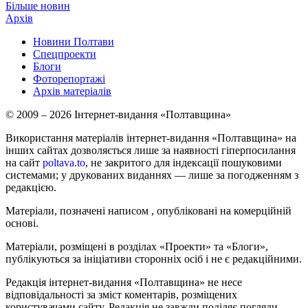
Більше новин
Архів
Новини Полтави
Спецпроекти
Блоги
Фоторепортажі
Архів матеріалів
© 2009 – 2026 Інтернет-видання «Полтавщина»
Використання матеріалів інтернет-видання «Полтавщина» на
інших сайтах дозволяється лише за наявності гіперпосилання
на сайт
poltava.to
, не закритого для індексації пошуковими
системами; у друкованих виданнях — лише за погодженням з
редакцією.
Матеріали, позначені написом
, опубліковані на комерційній
основі.
Матеріали, розміщені в розділах «Проекти» та «Блоги»,
публікуються за ініціативи сторонніх осіб і не є редакційними.
Редакція інтернет-видання «Полтавщина» не несе
відповідальності за зміст коментарів, розміщених
користувачами сайту. Редакція не завжди поділяє погляди