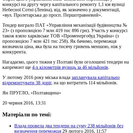
конкурсі на другу чергу капітального ремонту 1,1 км вулиці
Небесної Сотні (Леніна), від, як зазначено у документації,
«вул. Пролетарська до просп. Першотравневий».
Тендер виграло ПАТ «Управління механізації будівництва №
23» (з пропозицією 7 млн 419 тис 896 грн). Участь у конкурсі
також взяло харківське ТОВ «Променергобуд Україна» (з
пропозицією 7 млн 421 тис 258). Як бачимо, переможця
визначила ціна, яка була на тисячу гривень меншою, ніж у
конкурента.
Нагадаємо, цього тижня у Полтаві були оголошені тендери на
капремонт ще
4-х кілометрів вулиць за 46 мільйонів
.
У лютому 2016 року міська влада
запланувала капітально
відремонтувати 38 доріг
, на що витратить 114 мільйонів.
Ян ПРУГЛО
, «Полтавщина»
20 червня 2016, 13:31
Матеріали по темі:
Влада провела два тендери на суму 238 мільйонів без
визначення переможця
29 лютого 2016, 11:57