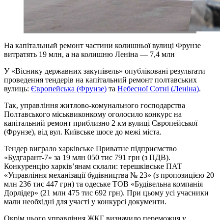
На капітальный ремонт частини колишньої вулиці Фрунзе
витратять 19 млн, а на колишню Леніна — 7,4 млн
У «Віснику державних закупівель» опубліковані результати
проведення тендерів на капітальний ремонт полтавських
вулиць:
Європейська (Фрунзе)
та
Небесної Сотні (Леніна)
.
Так, управління житлово-комунального господарства
Полтавського міськвиконкому оголосило конкурс на
капітальний ремонт приблизно 2 км вулиці Європейської
(Фрунзе), від вул. Київське шосе до межі міста.
Тендер виграло харківське Приватне підприємство
«Будгарант-7» за 19 млн 050 тис 791 грн (з ПДВ).
Конкуренцію харків’янам склали: терешківське ПАТ
«Управління механізації будівництва № 23» (з пропозицією 20
млн 236 тис 447 грн) та одеське ТОВ «Будівельна компанія
Дорлідер» (21 млн 475 тис 692 грн). При цьому усі учасники
мали необхідні для участі у конкурсі документи.
Окрім цього управління ЖКГ визначило переможця у