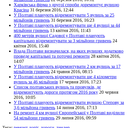
Харківська фірма з другої спроби доремонтує вулицю
Красіна
31 березня 2016, 12:44
У Полтаві планують відремонтувати 5 вулиць за 25
мільйонів гривень
31 березня 2016, 16:23
У Полтаві планують відремонтувати ще 4 вулиці за 44
мільйони гривень
13 квітня 2016, 11:43
400 метрів вулиці Садової у Полтаві планують
капітально відремонтувати за 3 мільйони гривень
24
квітня 2016, 15:40
Влада Полтави визначилася, на яких вулицях додатково
проведе капітальні та поточні ремонти
28 квітня 2016,
14:07
У Полтаві планують відремонтувати 2 км вулиць за 17
мільйонів гривень
24 травня 2016, 08:15
У Полтаві планують відремонтувати ще 4 кілометри
вулиць за 46 мільйонів
17 червня 2016, 17:23
Список полтавських вулиць та провулків, де
відремонтують дороги протягом 2016 року
20 червня
2016, 10:05
У Полтаві планують відремонтувати вулицю Степову за
3,6 мільйона гривень
14 липня 2016, 17:13
На ремонт 4 км вулиці Європейської у Полтаві виділили
54 мільйони гривень
29 липня 2016, 09:59
Теги:
ремонт доріг
,
дороги
,
тендер