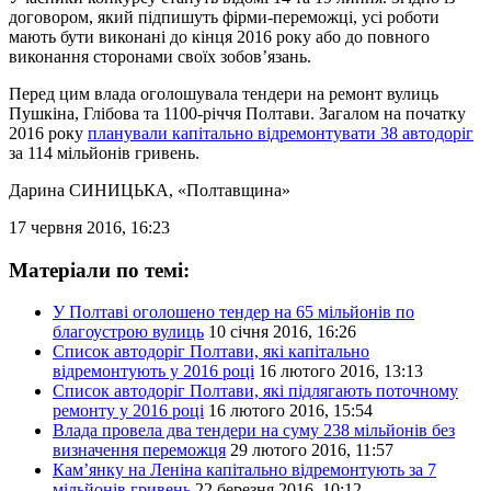
договором, який підпишуть фірми-переможці, усі роботи
мають бути виконані до кінця 2016 року або до повного
виконання сторонами своїх зобов’язань.
Перед цим влада оголошувала тендери на ремонт вулиць
Пушкіна, Глібова та 1100-річчя Полтави. Загалом на початку
2016 року
планували капітально відремонтувати 38 автодоріг
за 114 мільйонів гривень.
Дарина СИНИЦЬКА
, «Полтавщина»
17 червня 2016, 16:23
Матеріали по темі:
У Полтаві оголошено тендер на 65 мільйонів по
благоустрою вулиць
10 січня 2016, 16:26
Список автодоріг Полтави, які капітально
відремонтують у 2016 році
16 лютого 2016, 13:13
Список автодоріг Полтави, які підлягають поточному
ремонту у 2016 році
16 лютого 2016, 15:54
Влада провела два тендери на суму 238 мільйонів без
визначення переможця
29 лютого 2016, 11:57
Кам’янку на Леніна капітально відремонтують за 7
мільйонів гривень
22 березня 2016, 10:12