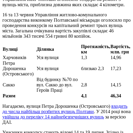
вулиць міста, приблизна довжина яких складає 4 кілометри.
16 та 13 червня Управління житлово-комунального
господарства виконкому Полтавської міськради оголосило про
проведення конкурсів на капітальний ремонт трьох вулиць
міста. Загальна очікувана вартість закупівлі складає 46
мільйонів 343 тисячі 554 гривні 80 копійок.
Протяжність,
Вартість,
Вулиці
Ділянка
км
млн. грн
Харчовиків
Уся вулиця
1,3
14,96
Петра
Дорошенка
Уся вулиця
близько 2,3
17,23
(Островського)
Від будинку №70 по
Сакко
вул. Сакко до вул.
2,8
14,15
Героїв Праці
Разом
4,1
46,34
Нагадаємо, вулиця Петра Дорошенка (Островського)
входить
до числа найбільш розбитих вулиць Полтави
. У 2014 році вона
увійшла до переліку 14 найнебезпечніших вулиць
за версією
ДАІ.
Учасники конкурсу стануть відомі 14 та 19 липня. Згідно із