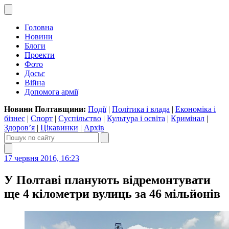
Головна
Новини
Блоги
Проекти
Фото
Досьє
Війна
Допомога армії
Новини Полтавщини:
Події
|
Політика і влада
|
Економіка і
бізнес
|
Спорт
|
Суспільство
|
Культура і освіта
|
Кримінал
|
Здоров’я
|
Цікавинки
|
Архів
17 червня 2016, 16:23
У Полтаві планують відремонтувати
ще 4 кілометри вулиць за 46 мільйонів