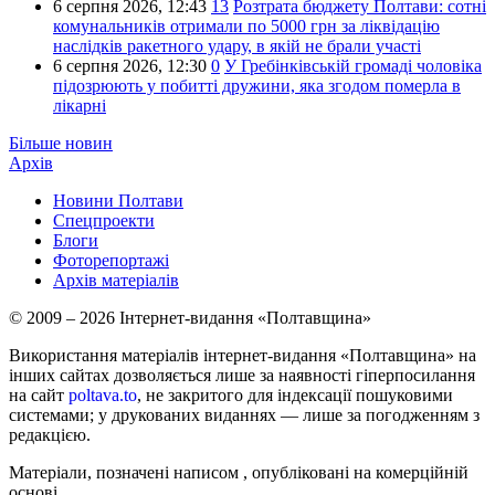
6 серпня 2026,
12:43
13
Розтрата бюджету Полтави: сотні
комунальників отримали по 5000 грн за ліквідацію
наслідків ракетного удару, в якій не брали участі
6 серпня 2026,
12:30
0
У Гребінківській громаді чоловіка
підозрюють у побитті дружини, яка згодом померла в
лікарні
Більше новин
Архів
Новини Полтави
Спецпроекти
Блоги
Фоторепортажі
Архів матеріалів
© 2009 – 2026 Інтернет-видання «Полтавщина»
Використання матеріалів інтернет-видання «Полтавщина» на
інших сайтах дозволяється лише за наявності гіперпосилання
на сайт
poltava.to
, не закритого для індексації пошуковими
системами; у друкованих виданнях — лише за погодженням з
редакцією.
Матеріали, позначені написом
, опубліковані на комерційній
основі.