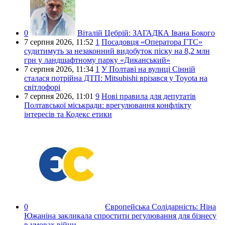
0
Віталій Цебрій:
ЗАГАДКА Івана Бокого
7 серпня 2026,
11:52
1
Посадовця «Оператора ГТС»
судитимуть за незаконний видобуток піску на 8,2 млн
грн у ландшафтному парку «Диканський»
7 серпня 2026,
11:34
1
У Полтаві на вулиці Сінній
сталася потрійна ДТП: Mitsubishi врізався у Toyota на
світлофорі
7 серпня 2026,
11:01
9
Нові правила для депутатів
Полтавської міськради: врегулювання конфлікту
інтересів та Кодекс етики
0
Європейська Солідарність:
Ніна
Южаніна закликала спростити регулювання для бізнесу
в умовах війни