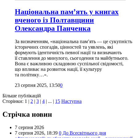
Національна пам’ять у книгах
вченого із Полтавщини
Олександра Панченка
За визначенням, «національна пам’ять — це сукупність
історичних спогадів, цінностей та уявлень, які
формують ідентичність певної нації та визначають
її ставлення до минулого, сьогодення та майбутнього.
Вона є важливою складовою суспільної свідомості,
що впливає на розвиток нації, її культуру
та політику…».
23 серпня 2025, 13:50
0
Більше публікацій
Сторінки:
1
|
2
|
3
|
4
| ... |
15
Наступна
Стрічка новин
7 серпня 2026
7 серпня 2026,
18:39
0
До Всесвітнього дня