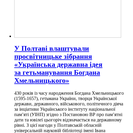
У Полтаві влаштували
просвітницьке зібрання
«Українська державна ідея
за гетьманування Богдана
Хмельницького»
430 років із часу народження Богдана Хмельницького
(1595-1657), гетьмана України, творця Української
держави, державного, військового, політичного діяча
за інціативи Українського інституту національної
пам’яті (УІНП) згідно з Постановою ВР про пам’ятні
дати та ювілеї цьогоріч відзначається на державному
рівні. З цієї нагоди у Полтавській обласній
універсальній науковій бібліотеці імені Івана