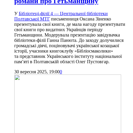
романи про Гетьманщину
У
Бібліотеці-філії 4 — Центральної бібліотеки
Полтавської МТГ
письменниця Оксана Зіненко
презентувала свої книги, де мала нагоду презентувати
свої книги про видатних Українців періоду
Гетьманщини. Модерувала презентацію завідувачка
бібліотеки-філії Ганна Панюта. До заходу долучилися
громадські діячі, поціновувачі української козацької
історії, учасники книгоклубу «Бібліосмаколики»
та представник Українського інституту національної
пам’яті в Полтавській області Олег Пустовгар.
30 вересня 2025, 19:00
0