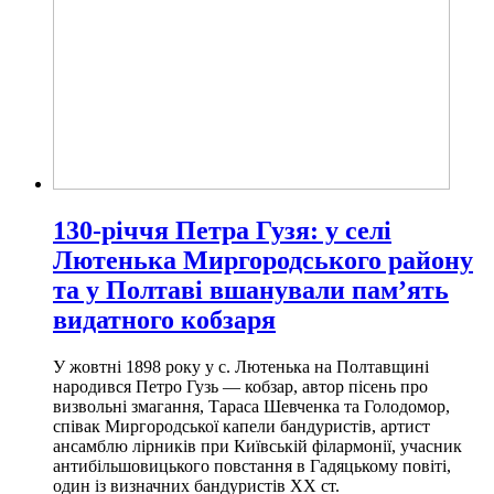
130-річчя Петра Гузя: у селі
Лютенька Миргородського району
та у Полтаві вшанували пам’ять
видатного кобзаря
У жовтні 1898 року у с. Лютенька на Полтавщині
народився Петро Гузь — кобзар, автор пісень про
визвольні змагання, Тараса Шевченка та Голодомор,
співак Миргородської капели бандуристів, артист
ансамблю лірників при Київській філармонії, учасник
антибільшовицького повстання в Гадяцькому повіті,
один із визначних бандуристів ХХ ст.