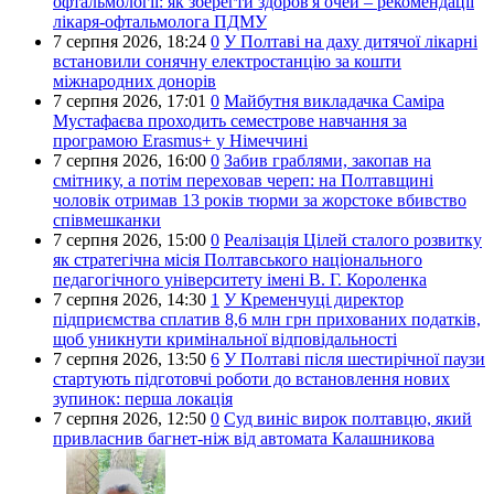
офтальмології: як зберегти здоров'я очей – рекомендації
лікаря-офтальмолога ПДМУ
7 серпня 2026,
18:24
0
У Полтаві на даху дитячої лікарні
встановили сонячну електростанцію за кошти
міжнародних донорів
7 серпня 2026,
17:01
0
Майбутня викладачка Саміра
Мустафаєва проходить семестрове навчання за
програмою Erasmus+ у Німеччині
7 серпня 2026,
16:00
0
Забив граблями, закопав на
смітнику, а потім переховав череп: на Полтавщині
чоловік отримав 13 років тюрми за жорстоке вбивство
співмешканки
7 серпня 2026,
15:00
0
Реалізація Цілей сталого розвитку
як стратегічна місія Полтавського національного
педагогічного університету імені В. Г. Короленка
7 серпня 2026,
14:30
1
У Кременчуці директор
підприємства сплатив 8,6 млн грн прихованих податків,
щоб уникнути кримінальної відповідальності
7 серпня 2026,
13:50
6
У Полтаві після шестирічної паузи
стартують підготовчі роботи до встановлення нових
зупинок: перша локація
7 серпня 2026,
12:50
0
Суд виніс вирок полтавцю, який
привласнив багнет-ніж від автомата Калашникова