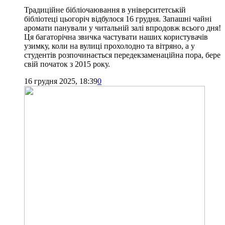
Традиційне бібліочаювання в університетській
бібліотеці цьогоріч відбулося 16 грудня. Запашні чайні
аромати панували у читальній залі впродовж всього дня!
Ця багаторічна звичка частувати наших користувачів
узимку, коли на вулиці прохолодно та вітряно, а у
студентів розпочинається передекзаменаційна пора, бере
свій початок з 2015 року.
16 грудня 2025, 18:39
0