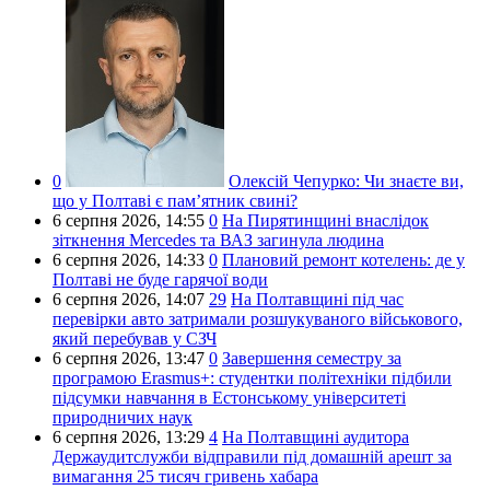
0
Олексій Чепурко:
Чи знаєте ви,
що у Полтаві є пам’ятник свині?
6 серпня 2026,
14:55
0
На Пирятинщині внаслідок
зіткнення Mercedes та ВАЗ загинула людина
6 серпня 2026,
14:33
0
Плановий ремонт котелень: де у
Полтаві не буде гарячої води
6 серпня 2026,
14:07
29
На Полтавщині під час
перевірки авто затримали розшукуваного військового,
який перебував у СЗЧ
6 серпня 2026,
13:47
0
Завершення семестру за
програмою Erasmus+: студентки політехніки підбили
підсумки навчання в Естонському університеті
природничих наук
6 серпня 2026,
13:29
4
На Полтавщині аудитора
Держаудитслужби відправили під домашній арешт за
вимагання 25 тисяч гривень хабара