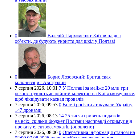
0
Валерій Пархоменко:
Заїхав на два
об’єкти, де будують укриття для шкіл у Полтаві
0
Борис Лозовский:
Британская
колонизация Австралии
7 серпня 2026,
10:01
7
У Полтаві за майже 20 млн грн
реконструюють аварійний колектор на Київському шосе,
щоб ліквідувати каскад провалів
7 серпня 2026,
09:53
0
Вночі росіяни атакували Україну
147 дронами
7 серпня 2026,
08:13
14
25 тисяч гривень податків
на всіх: скільки бюджет Полтави насправді отримує від
прокату електросамокатів (оновлено)
7 серпня 2026,
08:00
0
Оперативна інформація станом на
08:00 07.08.2026 щодо російського вторгнення