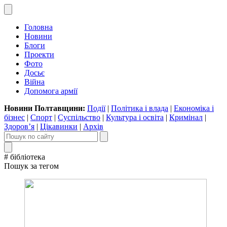
Головна
Новини
Блоги
Проекти
Фото
Досьє
Війна
Допомога армії
Новини Полтавщини:
Події
|
Політика і влада
|
Економіка і
бізнес
|
Спорт
|
Суспільство
|
Культура і освіта
|
Кримінал
|
Здоров’я
|
Цікавинки
|
Архів
# бібліотека
Пошук за тегом