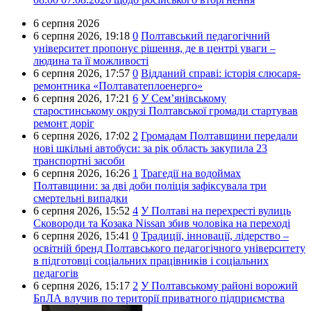
6 серпня 2026
6 серпня 2026,
19:18
0
Полтавський педагогічний
університет пропонує рішення, де в центрі уваги –
людина та її можливості
6 серпня 2026,
17:57
0
Відданий справі: історія слюсаря-
ремонтника «Полтаватеплоенерго»
6 серпня 2026,
17:21
6
У Сем’янівському
старостинському окрузі Полтавської громади стартував
ремонт доріг
6 серпня 2026,
17:02
2
Громадам Полтавщини передали
нові шкільні автобуси: за рік область закупила 23
транспортні засоби
6 серпня 2026,
16:26
1
Трагедії на водоймах
Полтавщини: за дві доби поліція зафіксувала три
смертельні випадки
6 серпня 2026,
15:52
4
У Полтаві на перехресті вулиць
Сковороди та Козака Nissan збив чоловіка на переході
6 серпня 2026,
15:41
0
Традиції, інновації, лідерство –
освітній бренд Полтавського педагогічного університету
в підготовці соціальних працівників і соціальних
педагогів
6 серпня 2026,
15:17
2
У Полтавському районі ворожий
БпЛА влучив по території приватного підприємства