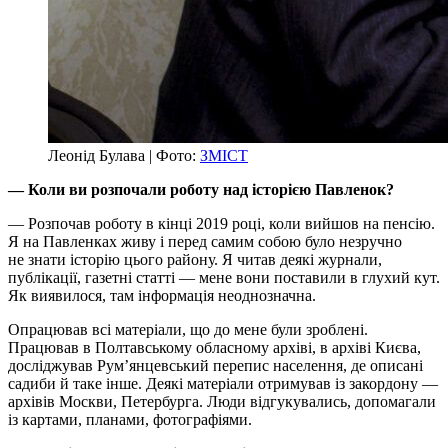
Леонід Булава | Фото:
ЗМІСТ
— Коли ви розпочали роботу над історією Павленок?
— Розпочав роботу в кінці 2019 році, коли вийшов на пенсію.
Я на Павленках живу і перед самим собою було незручно
не знати історію цього району. Я читав деякі журнали,
публікації, газетні статті — мене вони поставили в глухий кут.
Як виявилося, там інформація неоднозначна.
Опрацював всі матеріали, що до мене були зроблені.
Працював в Полтавському обласному архіві, в архіві Києва,
досліджував Рум’янцевський перепис населення, де описані
садиби й таке інше. Деякі матеріали отримував із закордону —
архівів Москви, Петербурга. Люди відгукувались, допомагали
із картами, планами, фотографіями.