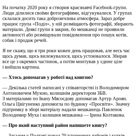
На початку 2020 року я створив краєзнавчі Facebook-групи.
Люди ділилися своїми фотографіями, відгукувалися. У групах
склалася досить така доброзичлива атмосфера. Зараз добре
працює група «Поділ», у ній розміщають фотографії, збирають
матеріали. Деякі групи я закрив, бо мешканці не проявили
активності або розміщували повідомлення про пошук котів,
собак і продаж речей.
Я не скажу, що я три роки кожен день працював, але весь час
щось думав, щось вилежувалося, щось устоювалося. Збирав
все це з окремих частинок, а потім монтував у єдине ціле
і вийшла картина.
— Хтось допомагав у роботі над книгою?
— Декілька статей написані у співавторстві із Володимиром
Антоновичем Мухою, колишнім директором ЗБВ.
З матеріалами по Івану Мясоєдову допомагав Артур Ароян.
Ольга Цвігуненко допомогла по будинку «Просвіти». Значну
підтримку в зборі матеріалу надали мешканець Павленок
Володимир Муха і колишня мешканка — Ірина Колтакова.
— Про який наступний район напишете книгу?
— Загалом у Полтаві понад 70 історичних районів і кутків.