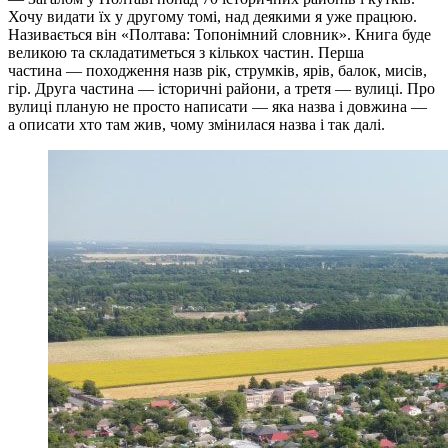
Хочу видати їх у другому томі, над деякими я уже працюю.
Називається він «Полтава: Топонімний словник». Книга буде
великою та складатиметься з кількох частин. Перша
частина — походження назв рік, струмків, ярів, балок, мисів,
гір. Друга частина — історичні райони, а третя — вулиці. Про
вулиці планую не просто написати — яка назва і довжина —
а описати хто там жив, чому змінилася назва і так далі.