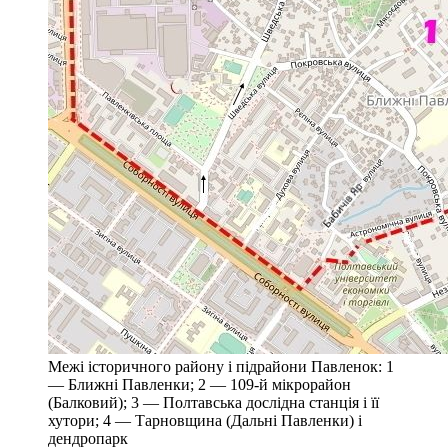
Межі історичного району і підрайони Павленок: 1
— Ближні Павленки; 2 — 109-й мікрорайон
(Балковий); 3 — Полтавська дослідна станція і її
хутори; 4 — Тарновщина (Дальні Павленки) і
дендропарк