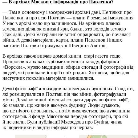
— В архівах Москви є інформація про Павленки?
— Там в основному і зосереджені архівні дані. Не тільки про
Павленки, а про всю Полтаву — плани й земельні межування.
У нас в архіві мало що залишилося. На архівних планах
земельних ділянок описані яри, балки, хто володів землею
і так далі. Деякі матеріали не встиг опрацювати, бо почалася
війна. А деякі матеріали, карти, плани Павленок і інших
частини Полтави отримував зі Швеції та Австрії.
В архівах також вивчав домові книги, старі газети тощо.
Працював в архівах турбомеханічного заводу, фабрики
«Ворскла», музею медицини, збирав спогади й фотографії від
людей, які розвідали історії своїх родин. Хотілося, щоби для
наступних поколінь матеріали залишилися.
Деякі фотографії я знаходив на німецьких аукціонах. Солдати,
які розміщувалися в Полтаві під час війни, фотографували
місто. Деякі колишні німецькі солдати дарували фотографії,
бо згадали, що жили в якомусь будинку. Люди думають,
що це нічого не значить, а потім виявляється, що дуже цінна
фотографія. З фонду Мясоєдова передав фотографії, про які
й не знали. Були публікації Мясоєдова про Буніна, читав
їх щоденники й звідти інформацію черпав.