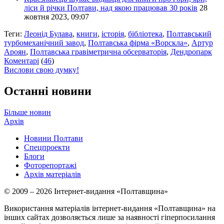
ліси й річки Полтави, над якою працював 30 років
28
жовтня 2023, 09:07
Теги:
Леонід Булава
,
книги
,
історія
,
бібліотека
,
Полтавський
турбомеханічний завод
,
Полтавська фірма «Ворскла»
,
Артур
Ароян
,
Полтавська гравіметрична обсерваторія
,
Дендропарк
Коментарі
(
46
)
Вислови свою думку!
Останні новини
Більше новин
Архів
Новини Полтави
Спецпроекти
Блоги
Фоторепортажі
Архів матеріалів
© 2009 – 2026 Інтернет-видання «Полтавщина»
Використання матеріалів інтернет-видання «Полтавщина» на
інших сайтах дозволяється лише за наявності гіперпосилання