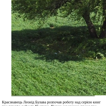
Краєзнавець Леонід Булава розпочав роботу над серією книг