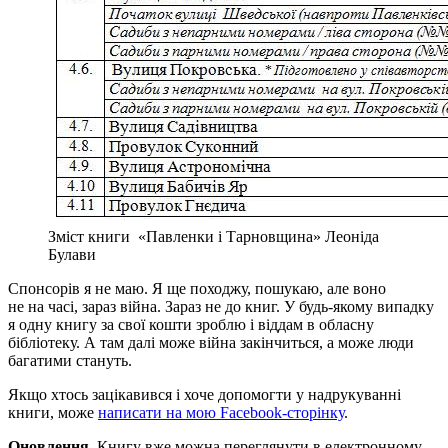
Зміст книги «Павленки і Тарновщина» Леоніда
Булави
Спонсорів я не маю. Я ще походжу, пошукаю, але воно
не на часі, зараз війна. Зараз не до книг. У будь-якому випадку
я одну книгу за свої кошти зроблю і віддам в обласну
бібліотеку. А там далі може війна закінчиться, а може люди
багатими стануть.
Якщо хтось зацікавився і хоче допомогти у надрукуванні
книги, може
написати на мою Facebook-сторінку
.
Оновлення.
Книгу вже можна переглянути в електронному