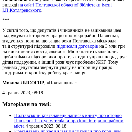
вигляді
на сайті Полтавської обласної бібліотеки імені
І.П.Котляревського
.
***
У світлі того, що депутатів і чиновників не зацікавила ідея
надрукувати історичну працю про мікрорайон Павленки,
згадується новина, що за два роки Полтавська міськрада
та її структурні підрозділи
підписали договорів
на 3 млн грн
на висвітлення своєї діяльності. Місто платить мільйони,
щоби знімали відеоролики про те, як один управлінець дарує
дітям подарунки, а інший розв’язує проблеми ЖКГ. Тому
радимо депутатам звернути увагу на історичну працю
і підтримати кропітку роботу краєзнавця.
Микола ЛИСОГОР
, «Полтавщина»
4 травня 2023, 08:18
Матеріали по темі:
Полтавський краєзнавець написав книгу про історію
Павленок і готує матеріали про інші історичні райони
міста
4 травня 2023, 08:18
Краєзнавець шукає видавця для книги про гори, яри,