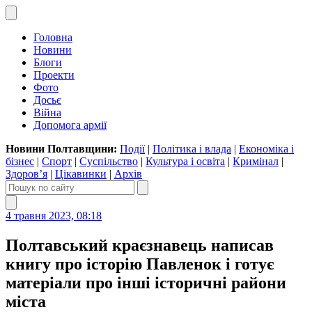
Головна
Новини
Блоги
Проекти
Фото
Досьє
Війна
Допомога армії
Новини Полтавщини:
Події
|
Політика і влада
|
Економіка і
бізнес
|
Спорт
|
Суспільство
|
Культура і освіта
|
Кримінал
|
Здоров’я
|
Цікавинки
|
Архів
4 травня 2023, 08:18
Полтавський краєзнавець написав
книгу про історію Павленок і готує
матеріали про інші історичні райони
міста