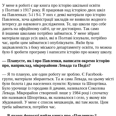
У мене в роботі є ще книга про історію шкільної освіти
у Полтаві з 1917 року. Я працював над історією двох шкіл
на Павленках: 5-ї і 9-ї. У них є деякі матеріали про історію
Павленок, хоча адміністрації закладів не виявили жодного
інтересу до наукового дослідження. Те, що школи про себе
дають на офіційному сайті, це не достовірно. Так само
й іншими школами потрібно займатися. У мене зібрані
матеріали щодо усіх шкіл, які в Полтаві існували, потрібно
час, щоби цим займатися і опублікувати. Якби була
зацікавленість з боку міського департаменту освіти, то можна
було б зробити програму і написати історію про кожну школу.
— Плануєте, як і про Павленки, написати окремо історію
про, наприклад, мікрорайони Левада та Поділ?
— Я то планую, але один роботу не зроблю. Є Facebook-
групи, матеріали збираються. Та ж сама Левада, на цьому місті
були болота і два населених пункти: Кулики та Шпортівка.
Було урочище із городами й дачами, називалося Соколова
Левада. Мікрорайон створений лише у 1984 році і спочатку
він називався Шпортівка, як називалося і село, у якому він
збудований. У мене є список мешканців, які там жили. Цим
треба займатися, потрібен час.
— В якому форматі вийде книга про «Павленки»?