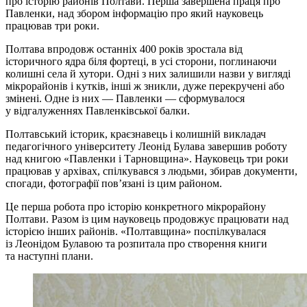
про історію районів Полтави. Перша завершена праця про
Павленки, над збором інформацію про який науковець
працював три роки.
Полтава впродовж останніх 400 років зростала від
історичного ядра біля фортеці, в усі сторони, поглинаючи
колишні села й хутори. Одні з них залишили назви у вигляді
мікрорайонів і кутків, інші ж зникли, дуже перекручені або
змінені. Одне із них — Павленки — сформувалося
у відгалуженнях Павленківської балки.
Полтавський історик, краєзнавець і колишній викладач
педагогічного університету Леонід Булава завершив роботу
над книгою «Павленки і Тарновщина». Науковець три роки
працював у архівах, спілкувався з людьми, збирав документи,
спогади, фотографії пов’язані із цим районом.
Це перша робота про історію конкретного мікрорайону
Полтави. Разом із цим науковець продовжує працювати над
історією інших районів. «Полтавщина» поспілкувалася
із Леонідом Булавою та розпитала про створення книги
та наступні плани.