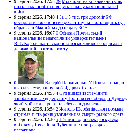
9 серпня 2026,
17:58
29
Мільйони на впізнаваність: як
полтавські політики ведуть тіньову кампанію на тлі
війни
9 серпня 2026,
17:40
4
За 1,5 тис. грн допоміг РФ
обстріляти свою військову частину на Полтавщині: суд
обрав запобіжний захід солдату ЗСУ
9 серпня 2026,
16:07
0
Обирай Полтавський
національний педагогічний університет імені
В. Г. Короленка та скористайся можливістю отримати
державний грант на освіту
0
Валерій Пархоменко:
У Полтаві працює
школа з веслування на байдарках і каное
9 серпня 2026,
14:55
4
Суд відмовився змінити
запобіжний захід депутату Полтавської облради Дядику,
який майже два роки перебуває під вартою
9 серпня 2026,
13:54
2
Житель Щербанівської громади
отримав п'ять років ув'язнення за смерть рідного брата
9 серпня 2026,
12:30
5
П’яний водій електроскутера
врізався у Renault на Лубенщині: постраждала
пасажирка