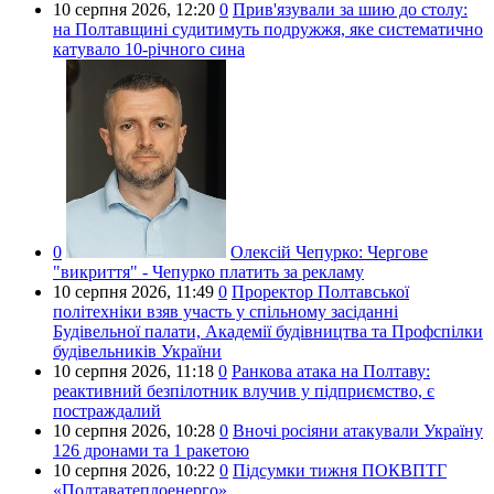
10 серпня 2026,
12:20
0
Прив'язували за шию до столу:
на Полтавщині судитимуть подружжя, яке систематично
катувало 10-річного сина
0
Олексій Чепурко:
Чергове
"викриття" - Чепурко платить за рекламу
10 серпня 2026,
11:49
0
Проректор Полтавської
політехніки взяв участь у спільному засіданні
Будівельної палати, Академії будівництва та Профспілки
будівельників України
10 серпня 2026,
11:18
0
Ранкова атака на Полтаву:
реактивний безпілотник влучив у підприємство, є
постраждалий
10 серпня 2026,
10:28
0
Вночі росіяни атакували Україну
126 дронами та 1 ракетою
10 серпня 2026,
10:22
0
Підсумки тижня ПОКВПТГ
«Полтаватеплоенерго»