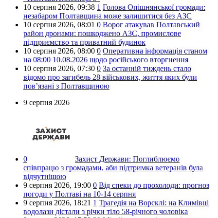
10 серпня 2026,
09:38
1
Голова Опішнянської громади:
незабаром Полтавщина може залишитися без АЗС
10 серпня 2026,
08:01
0
Ворог атакував Полтавський
район дронами: пошкоджено АЗС, промислове
підприємство та приватний будинок
10 серпня 2026,
08:00
0
Оперативна інформація станом
на 08:00 10.08.2026 щодо російського вторгнення
10 серпня 2026,
07:30
0
За останній тиждень стало
відомо про загибель 28 військових, життя яких були
пов’язані з Полтавщиною
9 серпня 2026
0
Захист Держави:
Поглиблюємо
співпрацю з громадами, аби підтримка ветеранів була
відчутнішою
9 серпня 2026,
19:00
0
Від спеки до прохолоди: прогноз
погоди у Полтаві на 10-14 серпня
9 серпня 2026,
18:21
1
Трагедія на Ворсклі: на Климівці
водолази дістали з річки тіло 58-річного чоловіка