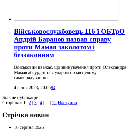
Військовослужбовець 116-ї ОБТрО
Андрій Баранов назвав справу
проти Мамая заколотом і
беззаконням
Військовий вважає, що звинувачення проти Олександра
Мамая абсурдні та є ударом по місцевому
самоврядуванню
4 січня 2023, 20:05
84
Більше публікацій
Сторінки:
1
|
2
|
3
|
4
| ... |
12
Наступна
Стрічка новин
10 серпня 2026