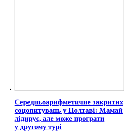
Середньоарифметичне закритих
соцопитувань у Полтаві: Мамай
лідирує, але може програти
у другому турі