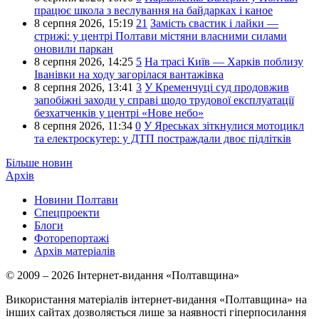
працює школа з веслування на байдарках і каное
8 серпня 2026,
15:19
21
Замість свастик і лайки —
стрижі: у центрі Полтави містяни власними силами
оновили паркан
8 серпня 2026,
14:25
5
На трасі Київ — Харків поблизу
Іванівки на ходу загорілася вантажівка
8 серпня 2026,
13:41
3
У Кременчуці суд продовжив
запобіжні заходи у справі щодо трудової експлуатації
безхатченків у центрі «Нове небо»
8 серпня 2026,
11:34
0
У Яреськах зіткнулися мотоцикл
та електроскутер: у ДТП постраждали двоє підлітків
Більше новин
Архів
Новини Полтави
Спецпроекти
Блоги
Фоторепортажі
Архів матеріалів
© 2009 – 2026 Інтернет-видання «Полтавщина»
Використання матеріалів інтернет-видання «Полтавщина» на
інших сайтах дозволяється лише за наявності гіперпосилання