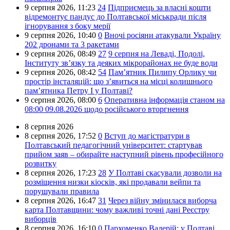
9 серпня 2026,
11:23
24
Підприємець за власні кошти
відремонтує пандус до Полтавської міськради після
ігнорування з боку мерії
9 серпня 2026,
10:40
0
Вночі росіяни атакували Україну
202 дронами та 3 ракетами
9 серпня 2026,
08:49
27
9 серпня на Леваді, Подолі,
Інституту зв’язку та деяких мікрорайонах не буде води
9 серпня 2026,
08:42
54
Пам’ятник Пилипу Орлику чи
простір інсталяцій: що з’явиться на місці колишнього
пам’ятника Петру I у Полтаві?
9 серпня 2026,
08:00
6
Оперативна інформація станом на
08:00 09.08.2026 щодо російського вторгнення
8 серпня 2026
8 серпня 2026,
17:52
0
Вступ до магістратури в
Полтавський педагогічний університет: стартував
прийом заяв – обирайте наступний рівень професійного
розвитку
8 серпня 2026,
17:23
28
У Полтаві скасували дозволи на
розміщення низки кіосків, які продавали вейпи та
порушували правила
8 серпня 2026,
16:47
31
Через війну змінилася виборча
карта Полтавщини: чому важливі точні дані Реєстру
виборців
8 серпня 2026,
16:10
0
Пархоменко Валерій: у Полтаві