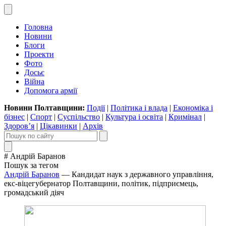
Головна
Новини
Блоги
Проекти
Фото
Досьє
Війна
Допомога армії
Новини Полтавщини:
Події
|
Політика і влада
|
Економіка і
бізнес
|
Спорт
|
Суспільство
|
Культура і освіта
|
Кримінал
|
Здоров’я
|
Цікавинки
|
Архів
# Андрій Баранов
Пошук за тегом
Андрій Баранов
— Кандидат наук з державного управління,
екс-віцегубернатор Полтавщини, політик, підприємець,
громадський діяч