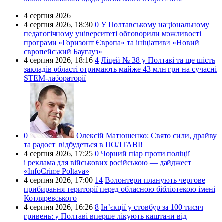
4 серпня 2026
4 серпня 2026,
18:30
0
У Полтавському національному
педагогічному університеті обговорили можливості
програми «Горизонт Європа» та ініціативи «Новий
європейський Баугауз»
4 серпня 2026,
18:16
4
Ліцей № 38 у Полтаві та ще шість
закладів області отримають майже 43 млн грн на сучасні
STEM-лабораторії
0
Олексій Матюшенко:
Свято сили, драйву
та радості відбудеться в ПОЛТАВІ!
4 серпня 2026,
17:25
0
Чорний піар проти поліції
і реклама для військових російською — дайджест
«InfoCrime Poltava»
4 серпня 2026,
17:00
14
Волонтери планують чергове
прибирання території перед обласною бібліотекою імені
Котляревського
4 серпня 2026,
16:26
8
Ін’єкції у стовбур за 100 тисяч
гривень: у Полтаві вперше лікують каштани від