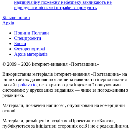
надзвичайну пожежну небезпеку закликають не
відвідувати ліси: які штрафи загрожують
Більше новин
Архів
Новини Полтави
Спецпроекти
Блоги
Фоторепортажі
Архів матеріалів
© 2009 – 2026 Інтернет-видання «Полтавщина»
Використання матеріалів інтернет-видання «Полтавщина» на
інших сайтах дозволяється лише за наявності гіперпосилання
на сайт
poltava.to
, не закритого для індексації пошуковими
системами; у друкованих виданнях — лише за погодженням з
редакцією.
Матеріали, позначені написом
, опубліковані на комерційній
основі.
Матеріали, розміщені в розділах «Проекти» та «Блоги»,
публікуються за ініціативи сторонніх осіб і не є редакційними.