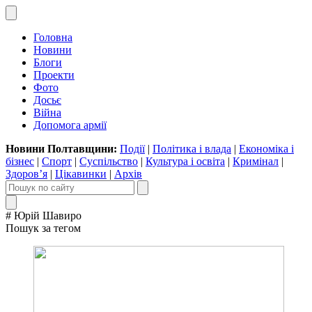
Головна
Новини
Блоги
Проекти
Фото
Досьє
Війна
Допомога армії
Новини Полтавщини:
Події
|
Політика і влада
|
Економіка і
бізнес
|
Спорт
|
Суспільство
|
Культура і освіта
|
Кримінал
|
Здоров’я
|
Цікавинки
|
Архів
# Юрій Шавиро
Пошук за тегом