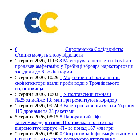
0
Європейська Солідарність:
еАкциз можуть знову відкласти
5 серпня 2026,
11:03
8
Майстрував пістолети і бомби та
продавав амфетамін: у Гребінці зброяра-наркоторговця
засудили до 6 років тюрми
5 серпня 2026,
10:26
1
Мор риби на Полтавщині:
екоінспектори взяли проби води з Троянівського
водосховища
5 серпня 2026,
10:03
1
У полтавській гімназії
№25 за майже 1,8 млн грн ремонтують коридор
5 серпня 2026,
09:24
3
Вночі росіяни атакували Україну
115 дронами та 28 ракетами
5 серпня 2026,
08:15
8
Панорамний ліфт
та термомодернізація: Полтавська політехніка
відремонтує корпус «П» за понад 167 млн грн
5 серпня 2026,
08:00
0
Оперативна інформація станом на
08:00 05.08.2026 щодо російського вторгнення