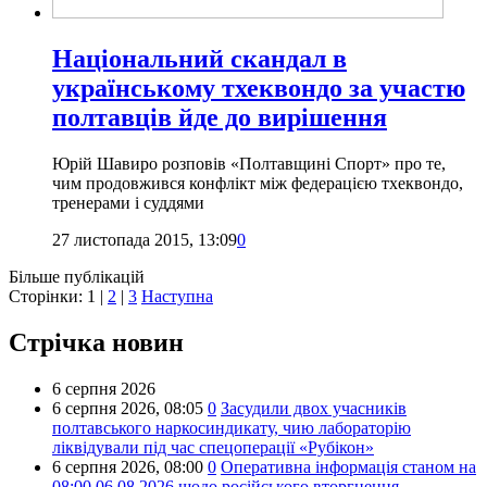
Національний скандал в
українському тхеквондо за участю
полтавців йде до вирішення
Юрій Шавиро розповів «Полтавщині Спорт» про те,
чим продовжився конфлікт між федерацією тхеквондо,
тренерами і суддями
27 листопада 2015, 13:09
0
Більше публікацій
Сторінки:
1
|
2
|
3
Наступна
Стрічка новин
6 серпня 2026
6 серпня 2026,
08:05
0
Засудили двох учасників
полтавського наркосиндикату, чию лабораторію
ліквідували під час спецоперації «Рубікон»
6 серпня 2026,
08:00
0
Оперативна інформація станом на
08:00 06.08.2026 щодо російського вторгнення