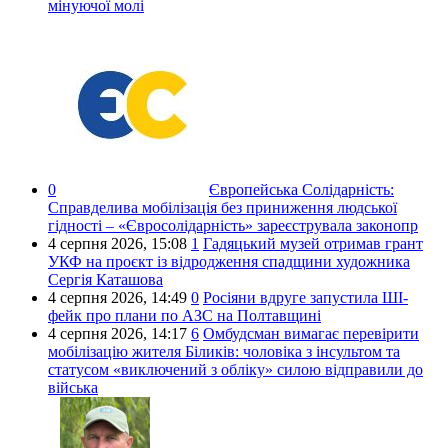
мінуючої молі
0
Європейська Солідарність:
Справделива мобілізація без приниження людської
гідності – «Євросолідарність» зареєструвала законопр
4 серпня 2026,
15:08
1
Гадяцький музей отримав грант
УКФ на проєкт із відродження спадщини художника
Сергія Каташова
4 серпня 2026,
14:49
0
Росіяни вдруге запустила ШІ-
фейк про плани по АЗС на Полтавщині
4 серпня 2026,
14:17
6
Омбудсман вимагає перевірити
мобілізацію жителя Біликів: чоловіка з інсультом та
статусом «виключений з обліку» силою відправили до
війська