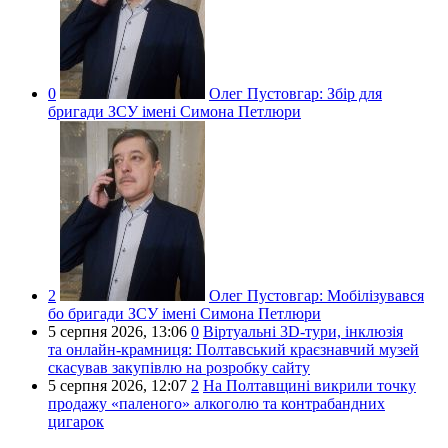
0
Олег Пустовгар:
Збір для
бригади ЗСУ імені Симона Петлюри
2
Олег Пустовгар:
Мобілізувався
бо бригади ЗСУ імені Симона Петлюри
5 серпня 2026,
13:06
0
Віртуальні 3D-тури, інклюзія
та онлайн-крамниця: Полтавський краєзнавчий музей
скасував закупівлю на розробку сайту
5 серпня 2026,
12:07
2
На Полтавщині викрили точку
продажу «паленого» алкоголю та контрабандних
цигарок