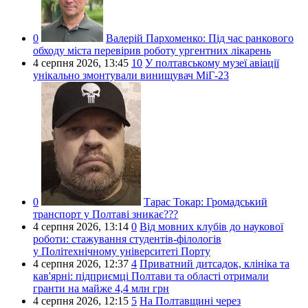
0
Валерій Пархоменко:
Під час ранкового
обходу міста перевірив роботу ургентних лікарень
4 серпня 2026,
13:45
10
У полтавському музеї авіації
унікально змонтували винищувач МіГ-23
0
Тарас Токар:
Громадський
транспорт у Полтаві зникає???
4 серпня 2026,
13:14
0
Від мовних клубів до наукової
роботи: стажування студентів-філологів
у Політехнічному університеті Порту
4 серпня 2026,
12:37
4
Приватний дитсадок, клініка та
кав'ярні: підприємці Полтави та області отримали
гранти на майже 4,4 млн грн
4 серпня 2026,
12:15
5
На Полтавщині через