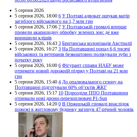
5 серпня 2026
5 серпня 2026,
18:00
6
У Полтаві адвокат ошукав матір
загиблого військового на 1,7 млн грн
5 серпня 2026,
17:06
7
У Полтавській громаді вперше
провели акарицидну обробку зелених зон: де вже
винищили кліщів
5 серпня 2026,
16:43
3
Британська колонізація Австралії
5 серпня 2026,
16:27
3
На Полтавщині понад 6,6 тисячі
військових та ветеранів безкоштовно полікували зуби з
початку року
5 серпня 2026,
16:00
6
Фігурант справи НАБУ може
отримати новий дорожній підряд у Полтаві на 21 млн
грн
5 серпня 2026,
15:40
4
До опалювального сезону на
Полтавщині підготували 60% об’єктів ЖКГ
5 серпня 2026,
15:17
10
Підрозділи ППО Полтавщини
отримали нові дрони-перехоплювачі P1-Sun
5 серпня 2026,
14:20
0
В Оржицькій громаді внаслідок
пожежі в житловому будинку загинув 47-річний чоловік