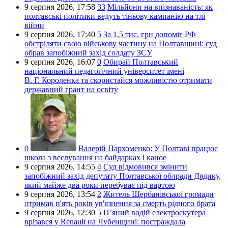
9 серпня 2026,
17:58
33
Мільйони на впізнаваність: як
полтавські політики ведуть тіньову кампанію на тлі
війни
9 серпня 2026,
17:40
5
За 1,5 тис. грн допоміг РФ
обстріляти свою військову частину на Полтавщині: суд
обрав запобіжний захід солдату ЗСУ
9 серпня 2026,
16:07
0
Обирай Полтавський
національний педагогічний університет імені
В. Г. Короленка та скористайся можливістю отримати
державний грант на освіту
0
Валерій Пархоменко:
У Полтаві працює
школа з веслування на байдарках і каное
9 серпня 2026,
14:55
4
Суд відмовився змінити
запобіжний захід депутату Полтавської облради Дядику,
який майже два роки перебуває під вартою
9 серпня 2026,
13:54
2
Житель Щербанівської громади
отримав п'ять років ув'язнення за смерть рідного брата
9 серпня 2026,
12:30
5
П’яний водій електроскутера
врізався у Renault на Лубенщині: постраждала