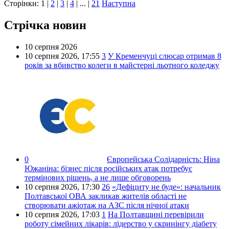
Сторінки:
1
|
2
|
3
|
4
| ... |
21
Наступна
Стрічка новин
10 серпня 2026
10 серпня 2026,
17:55
3
У Кременчуці слюсар отримав 8
років за вбивство колеги в майстерні льотного коледжу
0
Європейська Солідарність:
Ніна
Южаніна: бізнес після російських атак потребує
термінових рішень, а не лише обговорень
10 серпня 2026,
17:30
26
«Дефіциту не буде»: начальник
Полтавської ОВА закликав жителів області не
створювати ажіотаж на АЗС після нічної атаки
10 серпня 2026,
17:03
1
На Полтавщині перевірили
роботу сімейних лікарів: лідерство у скринінгу діабету