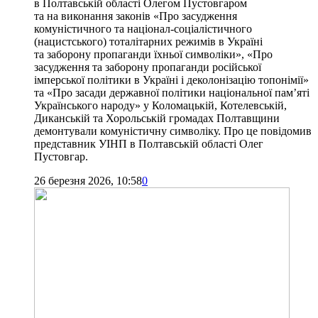
в Полтавській області Олегом Пустовгаром
та на виконання законів «Про засудження
комуністичного та націонал-соціалістичного
(нацистського) тоталітарних режимів в Україні
та заборону пропаганди їхньої символіки», «Про
засудження та заборону пропаганди російської
імперської політики в Україні і деколонізацію топонімії»
та «Про засади державної політики національної пам’яті
Українського народу» у Коломацькій, Котелевській,
Диканській та Хорольській громадах Полтавщини
демонтували комуністичну символіку. Про це повідомив
представник УІНП в Полтавській області Олег
Пустовгар.
26 березня 2026, 10:58
0