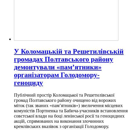
У Коломацькій та Решетилівській
громадах Полтавського району
демонтували «пам’ятники»
організаторам Голодомору-
геноциду
Публічний простір Коломацької та Решетилівської
громад Полтавського району очищено від ворожих
міток (так званих «пам’ятників») звеличення місцевих
комуністів Портненка та Бабича-учасників встановлення
совєтської влади на боці ленінської росії та геноцидних
акцій, спрямованих на виконання злочинних
кремлівських вказівок з організації Голодомору.