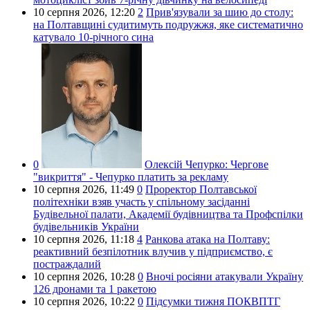
10 серпня 2026,
12:20
2
Прив'язували за шию до столу:
на Полтавщині судитимуть подружжя, яке систематично
катувало 10-річного сина
0
Олексій Чепурко:
Чергове
"викриття" - Чепурко платить за рекламу
10 серпня 2026,
11:49
0
Проректор Полтавської
політехніки взяв участь у спільному засіданні
Будівельної палати, Академії будівництва та Профспілки
будівельників України
10 серпня 2026,
11:18
4
Ранкова атака на Полтаву:
реактивний безпілотник влучив у підприємство, є
постраждалий
10 серпня 2026,
10:28
0
Вночі росіяни атакували Україну
126 дронами та 1 ракетою
10 серпня 2026,
10:22
0
Підсумки тижня ПОКВПТГ