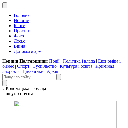
Головна
Новини
Блоги
Проекти
Фото
Досьє
Війна
Допомога армії
Новини Полтавщини:
Події
|
Політика і влада
|
Економіка і
бізнес
|
Спорт
|
Суспільство
|
Культура і освіта
|
Кримінал
|
Здоров’я
|
Цікавинки
|
Архів
# Коломацька громада
Пошук за тегом