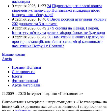
пасажирка
9 серпня 2026,
11:23
24
Підприємець за власні кошти
відремонтує пандус до Полтавської міськради після
ігнорування з боку мерії
9 серпня 2026,
10:40
0
Вночі росіяни атакували Україну
202 дронами та 3 ракетами
9 серпня 2026,
08:49
27
9 серпня на Леваді, Подолі,
Інституту зв’язку та деяких мікрорайонах не буде води
9 серпня 2026,
08:42
56
Пам’ятник Пилипу Орлику чи
простір інсталяцій: що з’явиться на місці колишнього
пам’ятника Петру I у Полтаві?
Більше новин
Архів
Новини Полтави
Спецпроекти
Блоги
Фоторепортажі
Архів матеріалів
© 2009 – 2026 Інтернет-видання «Полтавщина»
Використання матеріалів інтернет-видання «Полтавщина» на
інших сайтах дозволяється лише за наявності гіперпосилання
на сайт
poltava.to
, не закритого для індексації пошуковими