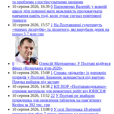
та проблеми з постінсультними хворими
10 серпня 2026,
16:39
0
Пархоменко Валерій: у кожній
школі діти повинні мати можливість продовжувати
навчання навіть тоді, коли лунає сигнал повітряної
тривоги
10 серпня 2026,
15:57
1
На Полтавщині судитимуть
«чорних лісорубів» та лісничого, які вирубали дерев на
понад 5,7 млн грн
0
Олексій Матюшенко:
У Полтаві відбувся
фінал «Козацьких ігор-2026»
10 серпня 2026,
15:08
1
Справа «відкатів» із дорожніх
підрядів у Полтаві: Бражник залишається під вартою,
Прядка вийшов під заставу
10 серпня 2026,
14:38
2
КП ПОР «Полтававодоканал»
отримав матеріали для ремонтних робіт від ЮНІСЕФ
10 серпня 2026,
13:52
22
У Полтаві не знайшли
підрядника для оновлення табличок на пам’ятнику
Келіна за 392 тис. грн
10 серпня 2026,
13:08
0
У селі Лютенька 18-річний
мотоцикліст збив 7-річну дівчинку на велосипеді