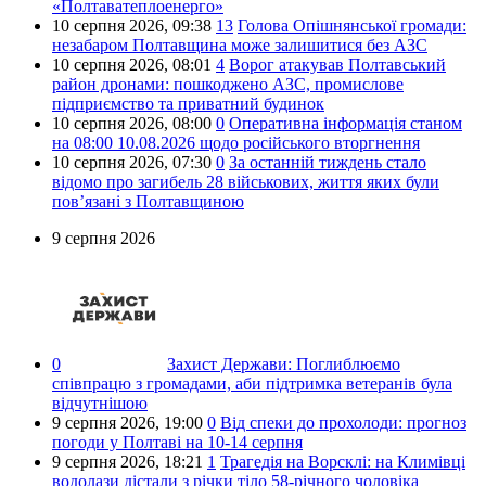
«Полтаватеплоенерго»
10 серпня 2026,
09:38
13
Голова Опішнянської громади:
незабаром Полтавщина може залишитися без АЗС
10 серпня 2026,
08:01
4
Ворог атакував Полтавський
район дронами: пошкоджено АЗС, промислове
підприємство та приватний будинок
10 серпня 2026,
08:00
0
Оперативна інформація станом
на 08:00 10.08.2026 щодо російського вторгнення
10 серпня 2026,
07:30
0
За останній тиждень стало
відомо про загибель 28 військових, життя яких були
пов’язані з Полтавщиною
9 серпня 2026
0
Захист Держави:
Поглиблюємо
співпрацю з громадами, аби підтримка ветеранів була
відчутнішою
9 серпня 2026,
19:00
0
Від спеки до прохолоди: прогноз
погоди у Полтаві на 10-14 серпня
9 серпня 2026,
18:21
1
Трагедія на Ворсклі: на Климівці
водолази дістали з річки тіло 58-річного чоловіка