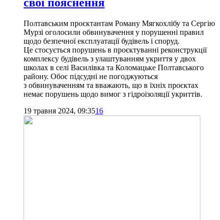
свої пояснення
Полтавським проєктантам Роману Мягкохлібу та Сергію
Мурзі оголосили обвинувачення у порушенні правил
щодо безпечної експлуатації будівель і споруд.
Це стосується порушень в проєктуванні реконструкції
комплексу будівель з улаштуванням укриття у двох
школах в селі Василівка та Коломацьке Полтавського
району. Обоє підсудні не погоджуються
з обвинуваченням та вважають, що в їхніх проєктах
немає порушень щодо вимог з гідроізоляції укриттів.
19 травня 2024, 09:35
16