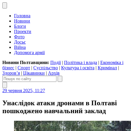
Головна
Новини
Блоги
Проекти
Фото
Досьє
Війна
Допомога армії
Новини Полтавщини:
Події
|
Політика і влада
|
Економіка і
бізнес
|
Спорт
|
Суспільство
|
Культура і освіта
|
Кримінал
|
Здоров’я
|
Цікавинки
|
Архів
29 червня 2025, 11:27
Унаслідок атаки дронами в Полтаві
пошкоджено навчальний заклад