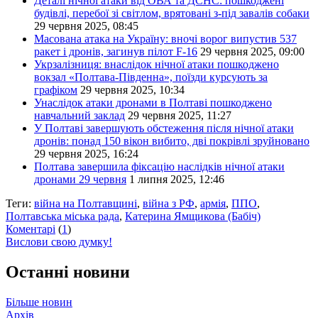
Деталі нічної атаки від ОВА та ДСНС: пошкоджені
будівлі, перебої зі світлом, врятовані з-під завалів собаки
29 червня 2025, 08:45
Масована атака на Україну: вночі ворог випустив 537
ракет і дронів, загинув пілот F-16
29 червня 2025, 09:00
Укрзалізниця: внаслідок нічної атаки пошкоджено
вокзал «Полтава-Південна», поїзди курсують за
графіком
29 червня 2025, 10:34
Унаслідок атаки дронами в Полтаві пошкоджено
навчальний заклад
29 червня 2025, 11:27
У Полтаві завершують обстеження після нічної атаки
дронів: понад 150 вікон вибито, дві покрівлі зруйновано
29 червня 2025, 16:24
Полтава завершила фіксацію наслідків нічної атаки
дронами 29 червня
1 липня 2025, 12:46
Теги:
війна на Полтавщині
,
війна з РФ
,
армія
,
ППО
,
Полтавська міська рада
,
Катерина Ямщикова (Бабіч)
Коментарі
(
1
)
Вислови свою думку!
Останні новини
Більше новин
Архів