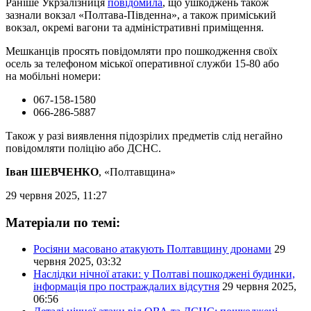
Раніше Укрзалізниця
повідомила
, що ушкоджень також
зазнали вокзал «Полтава-Південна», а також приміський
вокзал, окремі вагони та адміністративні приміщення.
Мешканців просять повідомляти про пошкодження своїх
осель за телефоном міської оперативної служби 15-80 або
на мобільні номери:
067-158-1580
066-286-5887
Також у разі виявлення підозрілих предметів слід негайно
повідомляти поліцію або ДСНС.
Іван ШЕВЧЕНКО
, «Полтавщина»
29 червня 2025, 11:27
Матеріали по темі:
Росіяни масовано атакують Полтавщину дронами
29
червня 2025, 03:32
Наслідки нічної атаки: у Полтаві пошкоджені будинки,
інформація про постраждалих відсутня
29 червня 2025,
06:56