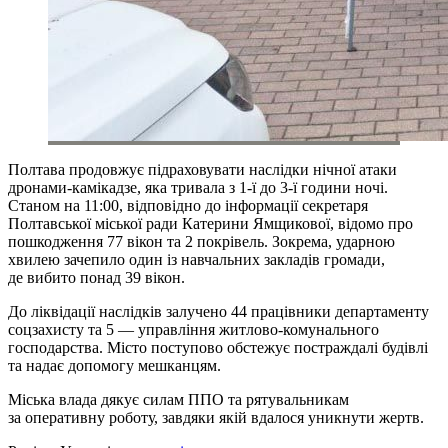
Полтава продовжує підраховувати наслідки нічної атаки
дронами-камікадзе, яка тривала з 1-ї до 3-ї години ночі.
Станом на 11:00, відповідно до інформації секретаря
Полтавської міської ради Катерини Ямщикової, відомо про
пошкодження 77 вікон та 2 покрівель. Зокрема, ударною
хвилею зачепило один із навчальних закладів громади,
де вибито понад 39 вікон.
До ліквідації наслідків залучено 44 працівники департаменту
соцзахисту та 5 — управління житлово-комунального
господарства. Місто поступово обстежує постраждалі будівлі
та надає допомогу мешканцям.
Міська влада дякує силам ППО та рятувальникам
за оперативну роботу, завдяки якій вдалося уникнути жертв.