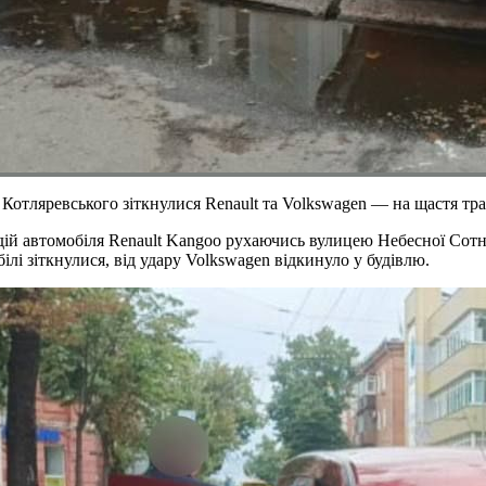
а Котляревського зіткнулися Renault та Volkswagen — на щастя тр
ій автомобіля Renault Kangoo рухаючись вулицею Небесної Сотні
лі зіткнулися, від удару Volkswagen відкинуло у будівлю.