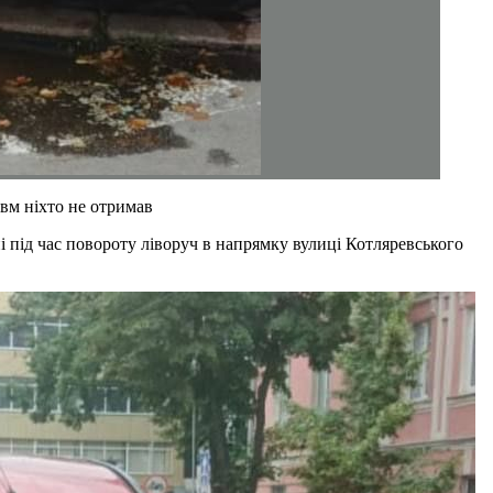
авм ніхто не отримав
 під час повороту ліворуч в напрямку вулиці Котляревського