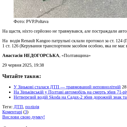
Фото: PVP.Poltava
На щастя, ніхто серйозно не травмувався, але постраждали авто
На водія Renault Kangoo патрульні склали протокол за ст. 124
1 ст. 126 (Керування транспортним засобом особою, яка не має
Анастасія НЕДОГОРСЬКА
, «Полтавщина»
29 червня 2025, 19:38
Читайте також:
У Зінькові сталася ДТП — травмований неповнолітній
28
На Зіньківській у Полтаві автомобіль на смерть збив 71-р
Нетверезий водій Skoda на Садах-2 збив дорожній знак та
Теги:
ДТП
,
поліція
Коментарі
(
3
)
Вислови свою думку!