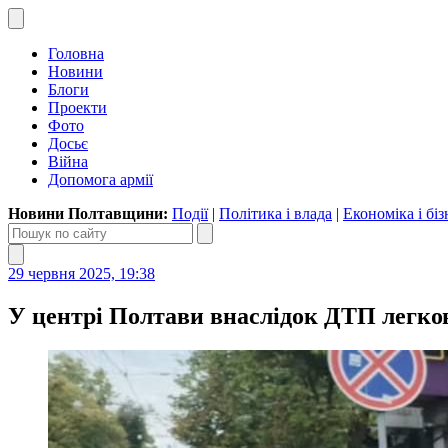
Головна
Новини
Блоги
Проекти
Фото
Досьє
Війна
Допомога армії
Новини Полтавщини:
Події
|
Політика і влада
|
Економіка і біз
29 червня 2025, 19:38
У центрі Полтави внаслідок ДТП легко