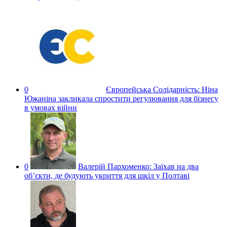
0
Європейська Солідарність:
Ніна
Южаніна закликала спростити регулювання для бізнесу
в умовах війни
0
Валерій Пархоменко:
Заїхав на два
об’єкти, де будують укриття для шкіл у Полтаві