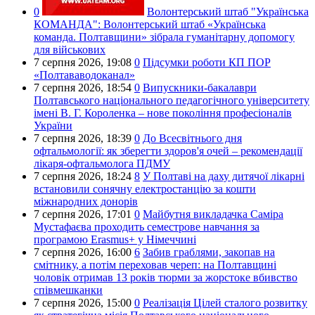
0
Волонтерський штаб "Українська
КОМАНДА":
Волонтерський штаб «Українська
команда. Полтавщини» зібрала гуманітарну допомогу
для військових
7 серпня 2026,
19:08
0
Підсумки роботи КП ПОР
«Полтававодоканал»
7 серпня 2026,
18:54
0
Випускники-бакалаври
Полтавського національного педагогічного університету
імені В. Г. Короленка – нове покоління професіоналів
України
7 серпня 2026,
18:39
0
До Всесвітнього дня
офтальмології: як зберегти здоров'я очей – рекомендації
лікаря-офтальмолога ПДМУ
7 серпня 2026,
18:24
8
У Полтаві на даху дитячої лікарні
встановили сонячну електростанцію за кошти
міжнародних донорів
7 серпня 2026,
17:01
0
Майбутня викладачка Саміра
Мустафаєва проходить семестрове навчання за
програмою Erasmus+ у Німеччині
7 серпня 2026,
16:00
6
Забив граблями, закопав на
смітнику, а потім переховав череп: на Полтавщині
чоловік отримав 13 років тюрми за жорстоке вбивство
співмешканки
7 серпня 2026,
15:00
0
Реалізація Цілей сталого розвитку