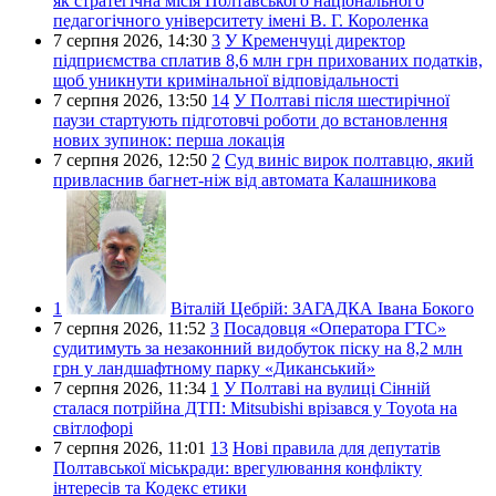
як стратегічна місія Полтавського національного
педагогічного університету імені В. Г. Короленка
7 серпня 2026,
14:30
3
У Кременчуці директор
підприємства сплатив 8,6 млн грн прихованих податків,
щоб уникнути кримінальної відповідальності
7 серпня 2026,
13:50
14
У Полтаві після шестирічної
паузи стартують підготовчі роботи до встановлення
нових зупинок: перша локація
7 серпня 2026,
12:50
2
Суд виніс вирок полтавцю, який
привласнив багнет-ніж від автомата Калашникова
1
Віталій Цебрій:
ЗАГАДКА Івана Бокого
7 серпня 2026,
11:52
3
Посадовця «Оператора ГТС»
судитимуть за незаконний видобуток піску на 8,2 млн
грн у ландшафтному парку «Диканський»
7 серпня 2026,
11:34
1
У Полтаві на вулиці Сінній
сталася потрійна ДТП: Mitsubishi врізався у Toyota на
світлофорі
7 серпня 2026,
11:01
13
Нові правила для депутатів
Полтавської міськради: врегулювання конфлікту
інтересів та Кодекс етики