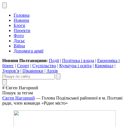
Головна
Новини
Блоги
Проекти
Фото
Досьє
Війна
Допомога армії
Новини Полтавщини:
Події
|
Політика і влада
|
Економіка і
бізнес
|
Спорт
|
Суспільство
|
Культура і освіта
|
Кримінал
|
Здоров’я
|
Цікавинки
|
Архів
# Євген Нагорний
Пошук за тегом
Євген Нагорний
— Голова Подільської районної в м. Полтаві
ради, член команди «Рідне місто»