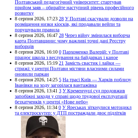
Полтавський педагогічний університет: стартував
прийом заяв – обирайте наступний рівень професійного
розвитку
8 серпня 2026,
17:23
28
У Полтаві скасували дозволи на
розміщення низки кіосків, які продавали вейпи та
порушували правила
8 серпня 2026,
16:47
28
Через війну змінилася виборча
карта Полтавщини: чому важливі точні дані Реєстру
виборців
8 серпня 2026,
16:10
0
Пархоменко Валерій: у Полтаві
працює школа з веслування на байдарках і каное
8 серпня 2026,
15:19
21
Замість свастик і лайки —
стрижі: у центрі Полтави містяни власними силами
оновили паркан
8 серпня 2026,
14:25
5
На трасі Київ — Харків поблизу
Іванівки на ходу загорілася вантажівка
8 серпня 2026,
13:41
3
У Кременчуці суд продовжив
запобіжні заходи у справі щодо трудової експлуатації
безхатченків у центрі «Нове небо»
8 серпня 2026,
11:34
0
У Яреськах зіткнулися мотоцикл
та електроскутер: у ДТП постраждали двоє підлітків