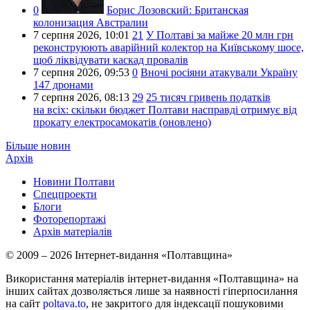
0
Борис Лозовский:
Британская
колонизация Австралии
7 серпня 2026,
10:01
21
У Полтаві за майже 20 млн грн
реконструюють аварійний колектор на Київському шосе,
щоб ліквідувати каскад провалів
7 серпня 2026,
09:53
0
Вночі росіяни атакували Україну
147 дронами
7 серпня 2026,
08:13
29
25 тисяч гривень податків
на всіх: скільки бюджет Полтави насправді отримує від
прокату електросамокатів (оновлено)
Більше новин
Архів
Новини Полтави
Спецпроекти
Блоги
Фоторепортажі
Архів матеріалів
© 2009 – 2026 Інтернет-видання «Полтавщина»
Використання матеріалів інтернет-видання «Полтавщина» на
інших сайтах дозволяється лише за наявності гіперпосилання
на сайт
poltava.to
, не закритого для індексації пошуковими