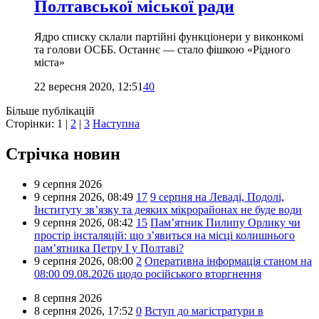
Полтавської міської ради
Ядро списку склали партійні функціонери у виконкомі
та голови ОСББ. Останнє — стало фішкою «Рідного
міста»
22 вересня 2020, 12:51
40
Більше публікацій
Сторінки:
1
|
2
|
3
Наступна
Стрічка новин
9 серпня 2026
9 серпня 2026,
08:49
17
9 серпня на Леваді, Подолі,
Інституту зв’язку та деяких мікрорайонах не буде води
9 серпня 2026,
08:42
15
Пам’ятник Пилипу Орлику чи
простір інсталяцій: що з’явиться на місці колишнього
пам’ятника Петру I у Полтаві?
9 серпня 2026,
08:00
2
Оперативна інформація станом на
08:00 09.08.2026 щодо російського вторгнення
8 серпня 2026
8 серпня 2026,
17:52
0
Вступ до магістратури в