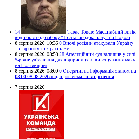
14
Тарас Токар:
Масштабний витік
води біля водозабору "Полтававодоканалу" на Подолі
8 серпня 2026,
10:36
0
Вночі росіяни атакували Україну
151 дроном та 7 ракетами
8 серпня 2026,
08:58
28
Апеляційний суд залишив у силі
5-річне ув'язнення для підприємця за вирощування маку
на Полтавщині
8 серпня 2026,
08:00
0
Оперативна інформація станом на
08:00 08.08.2026 щодо російського вторгнення
7 серпня 2026