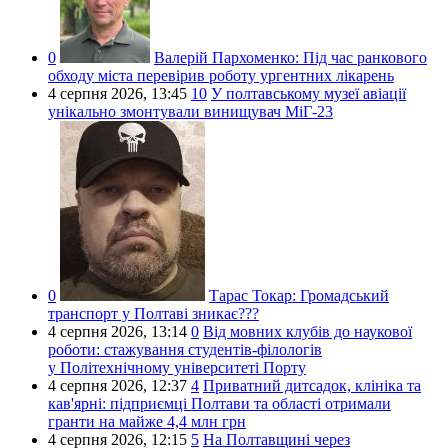
0
Валерій Пархоменко:
Під час ранкового
обходу міста перевірив роботу ургентних лікарень
4 серпня 2026,
13:45
10
У полтавському музеї авіації
унікально змонтували винищувач МіГ-23
0
Тарас Токар:
Громадський
транспорт у Полтаві зникає???
4 серпня 2026,
13:14
0
Від мовних клубів до наукової
роботи: стажування студентів-філологів
у Політехнічному університеті Порту
4 серпня 2026,
12:37
4
Приватний дитсадок, клініка та
кав'ярні: підприємці Полтави та області отримали
гранти на майже 4,4 млн грн
4 серпня 2026,
12:15
5
На Полтавщині через