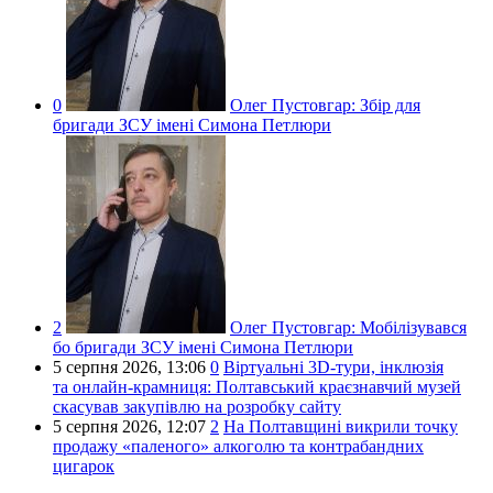
0
Олег Пустовгар:
Збір для
бригади ЗСУ імені Симона Петлюри
2
Олег Пустовгар:
Мобілізувався
бо бригади ЗСУ імені Симона Петлюри
5 серпня 2026,
13:06
0
Віртуальні 3D-тури, інклюзія
та онлайн-крамниця: Полтавський краєзнавчий музей
скасував закупівлю на розробку сайту
5 серпня 2026,
12:07
2
На Полтавщині викрили точку
продажу «паленого» алкоголю та контрабандних
цигарок