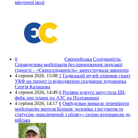
мінуючої молі
0
Європейська Солідарність:
Справделива мобілізація без приниження людської
гідності – «Євросолідарність» зареєструвала законопр
4 серпня 2026,
15:08
1
Гадяцький музей отримав грант
УКФ на проєкт із відродження спадщини художника
Сергія Каташова
4 серпня 2026,
14:49
0
Росіяни вдруге запустила ШІ-
фейк про плани по АЗС на Полтавщині
4 серпня 2026,
14:17
6
Омбудсман вимагає перевірити
мобілізацію жителя Біликів: чоловіка з інсультом та
статусом «виключений з обліку» силою відправили до
війська