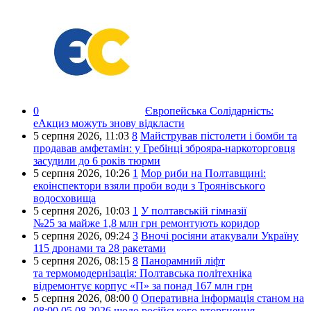
0
Європейська Солідарність:
еАкциз можуть знову відкласти
5 серпня 2026,
11:03
8
Майстрував пістолети і бомби та
продавав амфетамін: у Гребінці зброяра-наркоторговця
засудили до 6 років тюрми
5 серпня 2026,
10:26
1
Мор риби на Полтавщині:
екоінспектори взяли проби води з Троянівського
водосховища
5 серпня 2026,
10:03
1
У полтавській гімназії
№25 за майже 1,8 млн грн ремонтують коридор
5 серпня 2026,
09:24
3
Вночі росіяни атакували Україну
115 дронами та 28 ракетами
5 серпня 2026,
08:15
8
Панорамний ліфт
та термомодернізація: Полтавська політехніка
відремонтує корпус «П» за понад 167 млн грн
5 серпня 2026,
08:00
0
Оперативна інформація станом на
08:00 05.08.2026 щодо російського вторгнення