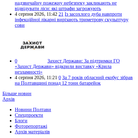
надзвичайну пожежну небезпеку закликають не
відвідувати ліси: які штрафи загрожують
4 серпня 2026,
11:42
21
Із засохлого дуба навпроти
інфекційної лікарні вирізають триметрову скульптуру
сови
0
Захист Держави:
За підтримки ГО
«Захист Держави» відкрили виставку «Крила
незламності»
4 серпня 2026,
11:21
0
За 7 років обласний екобус зібрав
на Полтавщині понад 12 тонн батарейок
Більше новин
Архів
Новини Полтави
Спецпроекти
Блоги
Фоторепортажі
Архів матеріалів