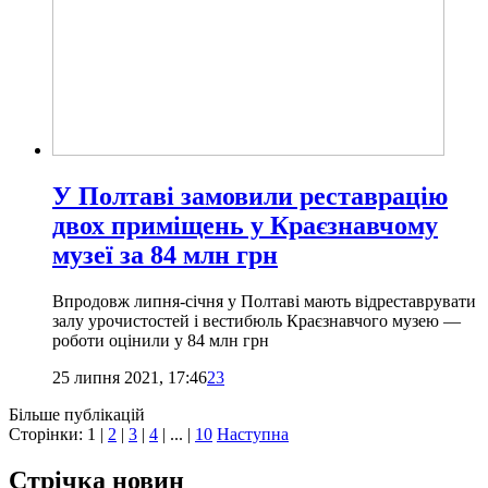
У Полтаві замовили реставрацію
двох приміщень у Краєзнавчому
музеї за 84 млн грн
Впродовж липня-січня у Полтаві мають відреставрувати
залу урочистостей і вестибюль Краєзнавчого музею —
роботи оцінили у 84 млн грн
25 липня 2021, 17:46
23
Більше публікацій
Сторінки:
1
|
2
|
3
|
4
| ... |
10
Наступна
Стрічка новин