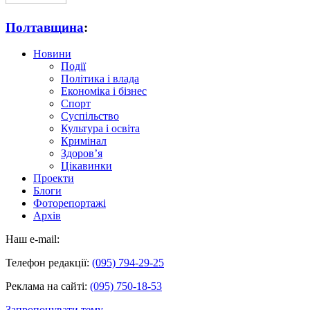
Полтавщина
:
Новини
Події
Політика і влада
Економіка і бізнес
Спорт
Суспільство
Культура і освіта
Кримінал
Здоров’я
Цікавинки
Проекти
Блоги
Фоторепортажі
Архів
Наш e-mail:
Телефон редакції:
(095) 794-29-25
Реклама на сайті:
(095) 750-18-53
Запропонувати тему