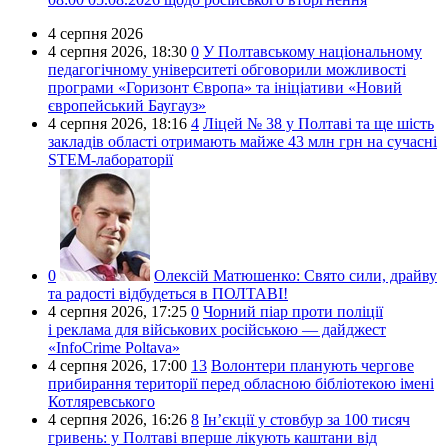
4 серпня 2026
4 серпня 2026,
18:30
0
У Полтавському національному
педагогічному університеті обговорили можливості
програми «Горизонт Європа» та ініціативи «Новий
європейський Баугауз»
4 серпня 2026,
18:16
4
Ліцей № 38 у Полтаві та ще шість
закладів області отримають майже 43 млн грн на сучасні
STEM-лабораторії
0
Олексій Матюшенко:
Свято сили, драйву
та радості відбудеться в ПОЛТАВІ!
4 серпня 2026,
17:25
0
Чорний піар проти поліції
і реклама для військових російською — дайджест
«InfoCrime Poltava»
4 серпня 2026,
17:00
13
Волонтери планують чергове
прибирання території перед обласною бібліотекою імені
Котляревського
4 серпня 2026,
16:26
8
Ін’єкції у стовбур за 100 тисяч
гривень: у Полтаві вперше лікують каштани від