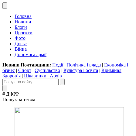
Головна
Новини
Блоги
Проекти
Фото
Досьє
Війна
Допомога армії
Новини Полтавщини:
Події
|
Політика і влада
|
Економіка і
бізнес
|
Спорт
|
Суспільство
|
Культура і освіта
|
Кримінал
|
Здоров’я
|
Цікавинки
|
Архів
# ДФРР
Пошук за тегом