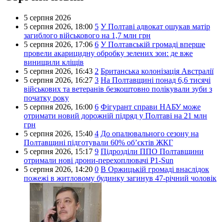
5 серпня 2026
5 серпня 2026,
18:00
5
У Полтаві адвокат ошукав матір
загиблого військового на 1,7 млн грн
5 серпня 2026,
17:06
6
У Полтавській громаді вперше
провели акарицидну обробку зелених зон: де вже
винищили кліщів
5 серпня 2026,
16:43
2
Британська колонізація Австралії
5 серпня 2026,
16:27
3
На Полтавщині понад 6,6 тисячі
військових та ветеранів безкоштовно полікували зуби з
початку року
5 серпня 2026,
16:00
6
Фігурант справи НАБУ може
отримати новий дорожній підряд у Полтаві на 21 млн
грн
5 серпня 2026,
15:40
4
До опалювального сезону на
Полтавщині підготували 60% об’єктів ЖКГ
5 серпня 2026,
15:17
9
Підрозділи ППО Полтавщини
отримали нові дрони-перехоплювачі P1-Sun
5 серпня 2026,
14:20
0
В Оржицькій громаді внаслідок
пожежі в житловому будинку загинув 47-річний чоловік