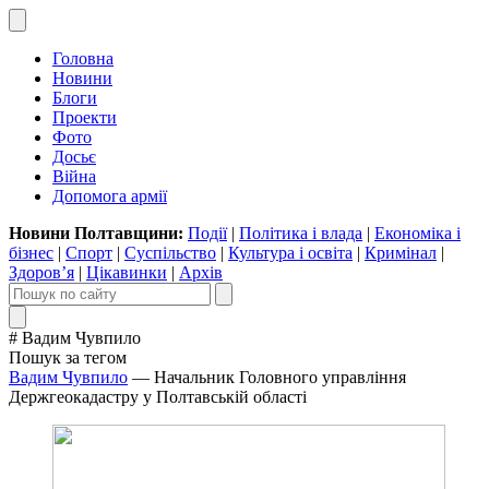
Головна
Новини
Блоги
Проекти
Фото
Досьє
Війна
Допомога армії
Новини Полтавщини:
Події
|
Політика і влада
|
Економіка і
бізнес
|
Спорт
|
Суспільство
|
Культура і освіта
|
Кримінал
|
Здоров’я
|
Цікавинки
|
Архів
# Вадим Чувпило
Пошук за тегом
Вадим Чувпило
— Начальник Головного управління
Держгеокадастру у Полтавській області