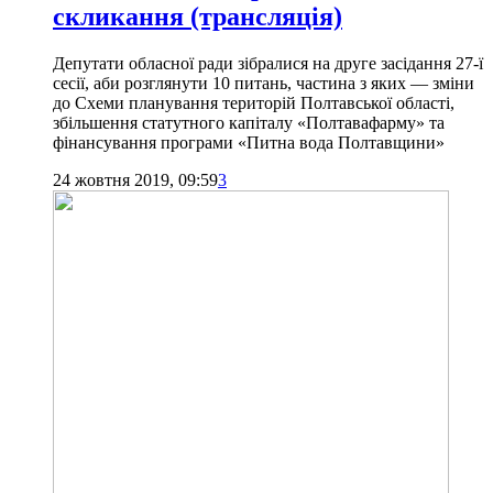
скликання (трансляція)
Депутати обласної ради зібралися на друге засідання 27-ї
сесії, аби розглянути 10 питань, частина з яких — зміни
до Схеми планування територій Полтавської області,
збільшення статутного капіталу «Полтавафарму» та
фінансування програми «Питна вода Полтавщини»
24 жовтня 2019, 09:59
3