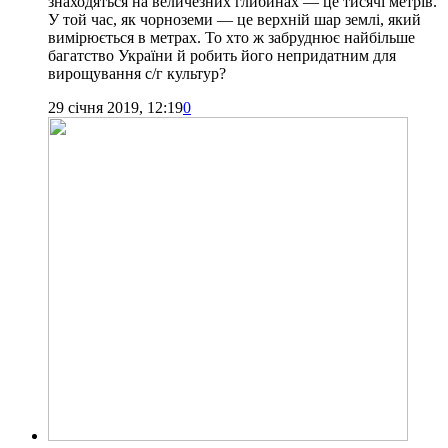
знаходяться на величезних глибинах — це тисячі метрів.
У той час, як чорноземи — це верхній шар землі, який
вимірюється в метрах. То хто ж забруднює найбільше
багатство України й робить його непридатним для
вирощування с/г культур?
29 січня 2019, 12:19
0