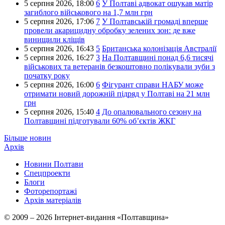
5 серпня 2026,
18:00
6
У Полтаві адвокат ошукав матір
загиблого військового на 1,7 млн грн
5 серпня 2026,
17:06
7
У Полтавській громаді вперше
провели акарицидну обробку зелених зон: де вже
винищили кліщів
5 серпня 2026,
16:43
5
Британська колонізація Австралії
5 серпня 2026,
16:27
3
На Полтавщині понад 6,6 тисячі
військових та ветеранів безкоштовно полікували зуби з
початку року
5 серпня 2026,
16:00
6
Фігурант справи НАБУ може
отримати новий дорожній підряд у Полтаві на 21 млн
грн
5 серпня 2026,
15:40
4
До опалювального сезону на
Полтавщині підготували 60% об’єктів ЖКГ
Більше новин
Архів
Новини Полтави
Спецпроекти
Блоги
Фоторепортажі
Архів матеріалів
© 2009 – 2026 Інтернет-видання «Полтавщина»