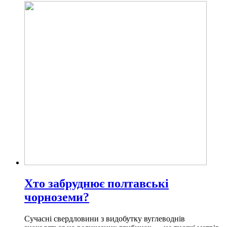
Хто забруднює полтавські
чорноземи?
Сучасні свердловини з видобутку вуглеводнів