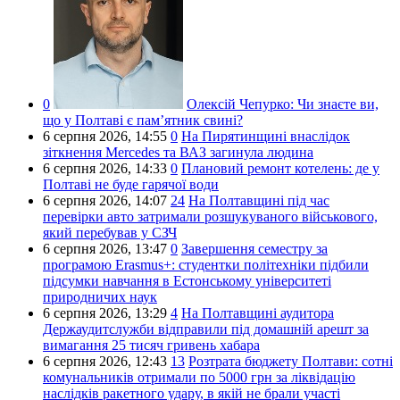
0
Олексій Чепурко:
Чи знаєте ви,
що у Полтаві є пам’ятник свині?
6 серпня 2026,
14:55
0
На Пирятинщині внаслідок
зіткнення Mercedes та ВАЗ загинула людина
6 серпня 2026,
14:33
0
Плановий ремонт котелень: де у
Полтаві не буде гарячої води
6 серпня 2026,
14:07
24
На Полтавщині під час
перевірки авто затримали розшукуваного військового,
який перебував у СЗЧ
6 серпня 2026,
13:47
0
Завершення семестру за
програмою Erasmus+: студентки політехніки підбили
підсумки навчання в Естонському університеті
природничих наук
6 серпня 2026,
13:29
4
На Полтавщині аудитора
Держаудитслужби відправили під домашній арешт за
вимагання 25 тисяч гривень хабара
6 серпня 2026,
12:43
13
Розтрата бюджету Полтави: сотні
комунальників отримали по 5000 грн за ліквідацію
наслідків ракетного удару, в якій не брали участі