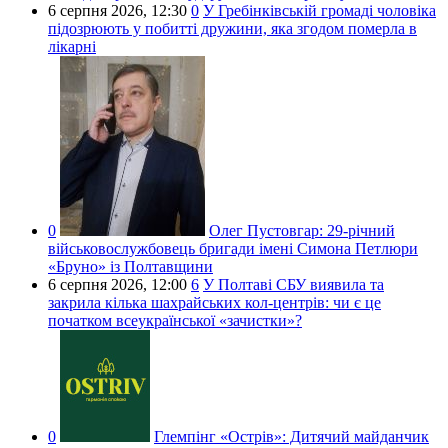
6 серпня 2026,
12:30
0
У Гребінківській громаді чоловіка
підозрюють у побитті дружини, яка згодом померла в
лікарні
0
Олег Пустовгар:
29-річний
військовослужбовець бригади імені Симона Петлюри
«Бруно» із Полтавщини
6 серпня 2026,
12:00
6
У Полтаві СБУ виявила та
закрила кілька шахрайських кол-центрів: чи є це
початком всеукраїнської «зачистки»?
0
Глемпінг «Острів»:
Дитячий майданчик