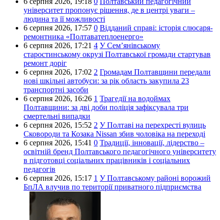
6 серпня 2026,
19:18
0
Полтавський педагогічний
університет пропонує рішення, де в центрі уваги –
людина та її можливості
6 серпня 2026,
17:57
0
Відданий справі: історія слюсаря-
ремонтника «Полтаватеплоенерго»
6 серпня 2026,
17:21
4
У Сем’янівському
старостинському окрузі Полтавської громади стартував
ремонт доріг
6 серпня 2026,
17:02
2
Громадам Полтавщини передали
нові шкільні автобуси: за рік область закупила 23
транспортні засоби
6 серпня 2026,
16:26
1
Трагедії на водоймах
Полтавщини: за дві доби поліція зафіксувала три
смертельні випадки
6 серпня 2026,
15:52
2
У Полтаві на перехресті вулиць
Сковороди та Козака Nissan збив чоловіка на переході
6 серпня 2026,
15:41
0
Традиції, інновації, лідерство –
освітній бренд Полтавського педагогічного університету
в підготовці соціальних працівників і соціальних
педагогів
6 серпня 2026,
15:17
1
У Полтавському районі ворожий
БпЛА влучив по території приватного підприємства