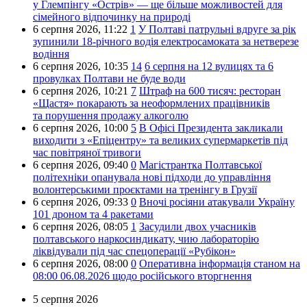
у Глемпінгу «Острів» — ще більше можливостей для
сімейного відпочинку на природі
6 серпня 2026,
11:22
1
У Полтаві патрульні вдруге за рік
зупинили 18-річного водія електросамоката за нетверезе
водіння
6 серпня 2026,
10:35
14
6 серпня на 12 вулицях та 6
провулках Полтави не буде води
6 серпня 2026,
10:21
7
Штраф на 600 тисяч: ресторан
«Щастя» покарають за неоформлених працівників
та порушення продажу алкоголю
6 серпня 2026,
10:00
5
В Офісі Президента закликали
виходити з «Епіцентру» та великих супермаркетів під
час повітряної тривоги
6 серпня 2026,
09:40
0
Магістрантка Полтавської
політехніки опанувала нові підходи до управління
волонтерськими проєктами на тренінгу в Грузії
6 серпня 2026,
09:33
0
Вночі росіяни атакували Україну
101 дроном та 4 ракетами
6 серпня 2026,
08:05
1
Засудили двох учасників
полтавського наркосиндикату, чию лабораторію
ліквідували під час спецоперації «Рубікон»
6 серпня 2026,
08:00
0
Оперативна інформація станом на
08:00 06.08.2026 щодо російського вторгнення
5 серпня 2026