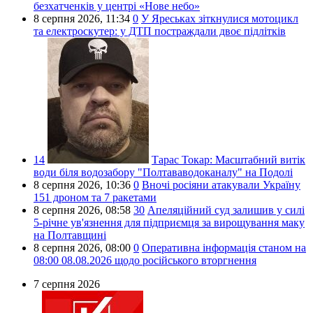
безхатченків у центрі «Нове небо»
8 серпня 2026,
11:34
0
У Яреськах зіткнулися мотоцикл
та електроскутер: у ДТП постраждали двоє підлітків
14
Тарас Токар:
Масштабний витік
води біля водозабору "Полтававодоканалу" на Подолі
8 серпня 2026,
10:36
0
Вночі росіяни атакували Україну
151 дроном та 7 ракетами
8 серпня 2026,
08:58
30
Апеляційний суд залишив у силі
5-річне ув'язнення для підприємця за вирощування маку
на Полтавщині
8 серпня 2026,
08:00
0
Оперативна інформація станом на
08:00 08.08.2026 щодо російського вторгнення
7 серпня 2026