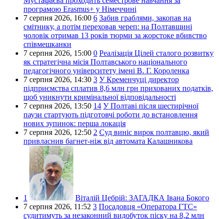
Мустафаєва проходить семестрове навчання за
програмою Erasmus+ у Німеччині
7 серпня 2026,
16:00
6
Забив граблями, закопав на
смітнику, а потім переховав череп: на Полтавщині
чоловік отримав 13 років тюрми за жорстоке вбивство
співмешканки
7 серпня 2026,
15:00
0
Реалізація Цілей сталого розвитку
як стратегічна місія Полтавського національного
педагогічного університету імені В. Г. Короленка
7 серпня 2026,
14:30
3
У Кременчуці директор
підприємства сплатив 8,6 млн грн прихованих податків,
щоб уникнути кримінальної відповідальності
7 серпня 2026,
13:50
14
У Полтаві після шестирічної
паузи стартують підготовчі роботи до встановлення
нових зупинок: перша локація
7 серпня 2026,
12:50
2
Суд виніс вирок полтавцю, який
привласнив багнет-ніж від автомата Калашникова
1
Віталій Цебрій:
ЗАГАДКА Івана Бокого
7 серпня 2026,
11:52
3
Посадовця «Оператора ГТС»
судитимуть за незаконний видобуток піску на 8,2 млн