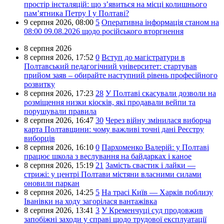
простір інсталяцій: що з’явиться на місці колишнього
пам’ятника Петру I у Полтаві?
9 серпня 2026,
08:00
5
Оперативна інформація станом на
08:00 09.08.2026 щодо російського вторгнення
8 серпня 2026
8 серпня 2026,
17:52
0
Вступ до магістратури в
Полтавський педагогічний університет: стартував
прийом заяв – обирайте наступний рівень професійного
розвитку
8 серпня 2026,
17:23
28
У Полтаві скасували дозволи на
розміщення низки кіосків, які продавали вейпи та
порушували правила
8 серпня 2026,
16:47
30
Через війну змінилася виборча
карта Полтавщини: чому важливі точні дані Реєстру
виборців
8 серпня 2026,
16:10
0
Пархоменко Валерій: у Полтаві
працює школа з веслування на байдарках і каное
8 серпня 2026,
15:19
21
Замість свастик і лайки —
стрижі: у центрі Полтави містяни власними силами
оновили паркан
8 серпня 2026,
14:25
5
На трасі Київ — Харків поблизу
Іванівки на ходу загорілася вантажівка
8 серпня 2026,
13:41
3
У Кременчуці суд продовжив
запобіжні заходи у справі щодо трудової експлуатації