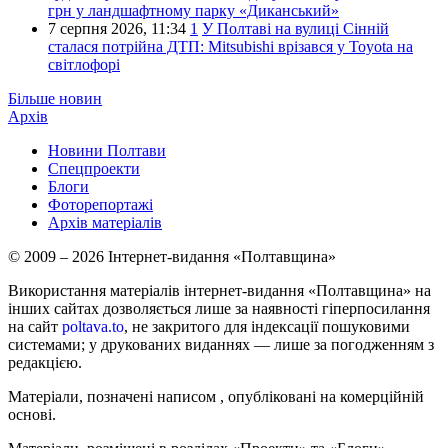
грн у ландшафтному парку «Диканський»
7 серпня 2026,
11:34
1
У Полтаві на вулиці Сінній
сталася потрійна ДТП: Mitsubishi врізався у Toyota на
світлофорі
Більше новин
Архів
Новини Полтави
Спецпроекти
Блоги
Фоторепортажі
Архів матеріалів
© 2009 – 2026 Інтернет-видання «Полтавщина»
Використання матеріалів інтернет-видання «Полтавщина» на
інших сайтах дозволяється лише за наявності гіперпосилання
на сайт
poltava.to
, не закритого для індексації пошуковими
системами; у друкованих виданнях — лише за погодженням з
редакцією.
Матеріали, позначені написом
, опубліковані на комерційній
основі.