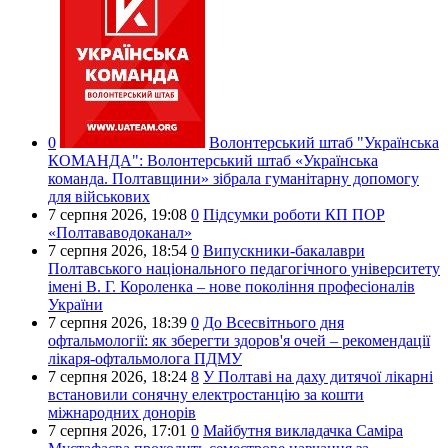
0
Волонтерський штаб "Українська
КОМАНДА":
Волонтерський штаб «Українська
команда. Полтавщини» зібрала гуманітарну допомогу
для військових
7 серпня 2026,
19:08
0
Підсумки роботи КП ПОР
«Полтававодоканал»
7 серпня 2026,
18:54
0
Випускники-бакалаври
Полтавського національного педагогічного університету
імені В. Г. Короленка – нове покоління професіоналів
України
7 серпня 2026,
18:39
0
До Всесвітнього дня
офтальмології: як зберегти здоров'я очей – рекомендації
лікаря-офтальмолога ПДМУ
7 серпня 2026,
18:24
8
У Полтаві на даху дитячої лікарні
встановили сонячну електростанцію за кошти
міжнародних донорів
7 серпня 2026,
17:01
0
Майбутня викладачка Саміра