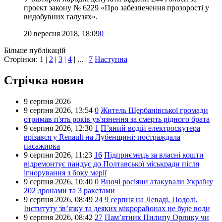
проект закону № 6229 «Про забезпечення прозорості у
видобувних галузях».
20 вересня 2018, 18:09
0
Більше публікацій
Сторінки:
1
|
2
|
3
|
4
| ... |
7
Наступна
Стрічка новин
9 серпня 2026
9 серпня 2026,
13:54
0
Житель Щербанівської громади
отримав п'ять років ув'язнення за смерть рідного брата
9 серпня 2026,
12:30
1
П’яний водій електроскутера
врізався у Renault на Лубенщині: постраждала
пасажирка
9 серпня 2026,
11:23
16
Підприємець за власні кошти
відремонтує пандус до Полтавської міськради після
ігнорування з боку мерії
9 серпня 2026,
10:40
0
Вночі росіяни атакували Україну
202 дронами та 3 ракетами
9 серпня 2026,
08:49
24
9 серпня на Леваді, Подолі,
Інституту зв’язку та деяких мікрорайонах не буде води
9 серпня 2026,
08:42
27
Пам’ятник Пилипу Орлику чи