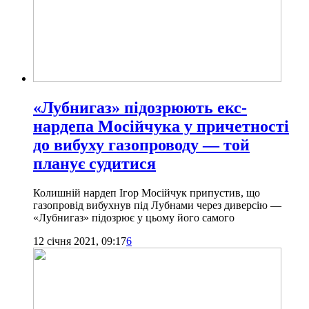
«Лубнигаз» підозрюють екс-
нардепа Мосійчука у причетності
до вибуху газопроводу — той
планує судитися
Колишній нардеп Ігор Мосійчук припустив, що
газопровід вибухнув під Лубнами через диверсію —
«Лубнигаз» підозрює у цьому його самого
12 січня 2021, 09:17
6