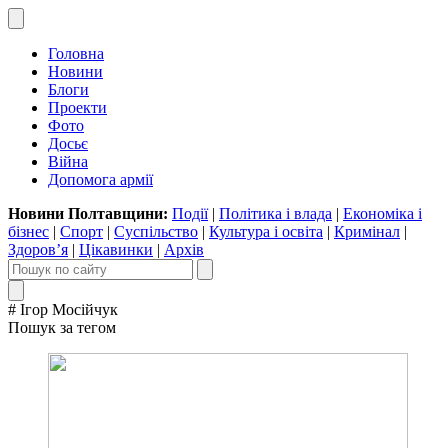
Головна
Новини
Блоги
Проекти
Фото
Досьє
Війна
Допомога армії
Новини Полтавщини:
Події
|
Політика і влада
|
Економіка і
бізнес
|
Спорт
|
Суспільство
|
Культура і освіта
|
Кримінал
|
Здоров’я
|
Цікавинки
|
Архів
# Ігор Мосійчук
Пошук за тегом