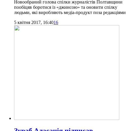
Новообраний голова спілки журналістів Полтавщини
пообіцяв боротися із «джинсою» та оновити спілку
людьми, які виробляють медіа-продукт поза редакціями
5 квітня 2017, 16:40
16
Зураб Аласанія підписав