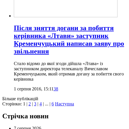
Після зняття догани за побиття
керівника «Лтави» заступник
Кременчуцький написав заяву про
звільнення
Стало відомо до якої згоди дійшла «Лтава» із
заступником директора телеканалу Вячеславом
Кременчуцьким, який отримав догану за побиття свого
керівника
1 серпня 2016, 15:11
38
Більше публікацій
Сторінки:
1
|
2
|
3
|
4
| ... |
6
Наступна
Стрічка новин
7 серпня 2026