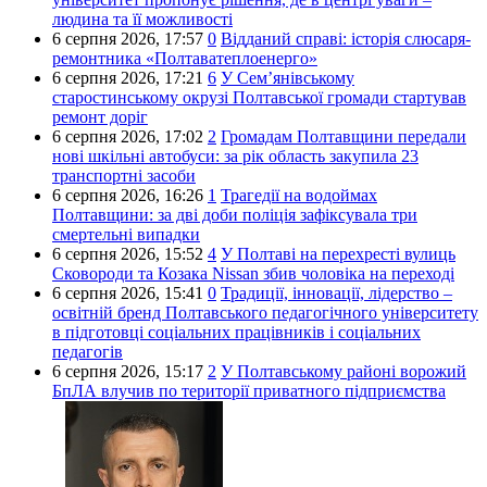
людина та її можливості
6 серпня 2026,
17:57
0
Відданий справі: історія слюсаря-
ремонтника «Полтаватеплоенерго»
6 серпня 2026,
17:21
6
У Сем’янівському
старостинському окрузі Полтавської громади стартував
ремонт доріг
6 серпня 2026,
17:02
2
Громадам Полтавщини передали
нові шкільні автобуси: за рік область закупила 23
транспортні засоби
6 серпня 2026,
16:26
1
Трагедії на водоймах
Полтавщини: за дві доби поліція зафіксувала три
смертельні випадки
6 серпня 2026,
15:52
4
У Полтаві на перехресті вулиць
Сковороди та Козака Nissan збив чоловіка на переході
6 серпня 2026,
15:41
0
Традиції, інновації, лідерство –
освітній бренд Полтавського педагогічного університету
в підготовці соціальних працівників і соціальних
педагогів
6 серпня 2026,
15:17
2
У Полтавському районі ворожий
БпЛА влучив по території приватного підприємства