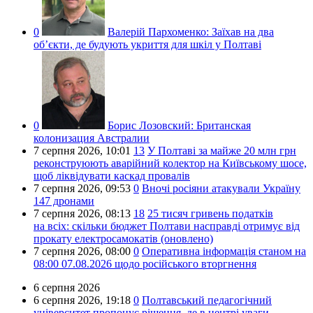
0
Валерій Пархоменко:
Заїхав на два
об’єкти, де будують укриття для шкіл у Полтаві
0
Борис Лозовский:
Британская
колонизация Австралии
7 серпня 2026,
10:01
13
У Полтаві за майже 20 млн грн
реконструюють аварійний колектор на Київському шосе,
щоб ліквідувати каскад провалів
7 серпня 2026,
09:53
0
Вночі росіяни атакували Україну
147 дронами
7 серпня 2026,
08:13
18
25 тисяч гривень податків
на всіх: скільки бюджет Полтави насправді отримує від
прокату електросамокатів (оновлено)
7 серпня 2026,
08:00
0
Оперативна інформація станом на
08:00 07.08.2026 щодо російського вторгнення
6 серпня 2026
6 серпня 2026,
19:18
0
Полтавський педагогічний
університет пропонує рішення, де в центрі уваги –