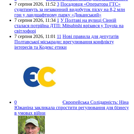
7 серпня 2026,
11:52
3
Посадовця «Оператора ГТС»
судитимуть за незаконний видобуток піску на 8,2 млн
грн у ландшафтному парку «Диканський»
7 серпня 2026,
11:34
1
У Полтаві на вулиці Сінній
сталася потрійна ДТП: Mitsubishi врізався у Toyota на
світлофорі
7 серпня 2026,
11:01
11
Нові правила для депутатів
Полтавської міськради: врегулювання конфлікту
інтересів та Кодекс етики
0
Європейська Солідарність:
Ніна
Южаніна закликала спростити регулювання для бізнесу
в умовах війни