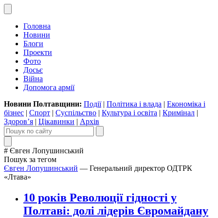
Головна
Новини
Блоги
Проекти
Фото
Досьє
Війна
Допомога армії
Новини Полтавщини:
Події
|
Політика і влада
|
Економіка і
бізнес
|
Спорт
|
Суспільство
|
Культура і освіта
|
Кримінал
|
Здоров’я
|
Цікавинки
|
Архів
# Євген Лопушинський
Пошук за тегом
Євген Лопушинський
— Генеральний директор ОДТРК
«Лтава»
10 років Революції гідності у
Полтаві: долі лідерів Євромайдану