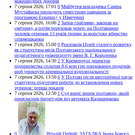
міжнародних донорів
7 серпня 2026,
17:01
0
Майбутня викладачка Саміра
Мустафаєва проходить семестрове навчання за
програмою Erasmus+ у Німеччині
7 серпня 2026,
16:00
2
Забив граблями, закопав на
смітнику, а потім переховав череп: на Полтавщині
чоловік отримав 13 років тюрми за жорстоке вбивство
співмешканки
7 серпня 2026,
15:00
0
Реалізація Цілей сталого розвитку
як стратегічна місія Полтавського національного
педагогічного університету імені В. Г. Короленка
7 серпня 2026,
14:30
2
У Кременчуці директор
підприємства сплатив 8,6 млн грн прихованих податків,
щоб уникнути кримінальної відповідальності
7 серпня 2026,
13:50
6
У Полтаві після шестирічної паузи
стартують підготовчі роботи до встановлення нових
зупинок: перша локація
7 серпня 2026,
12:50
1
Суд виніс вирок полтавцю, який
привласнив багнет-ніж від автомата Калашникова
0
Віталій Цебрій:
ЗАГАДКА Івана Бокого