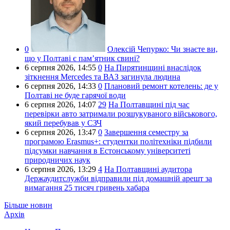
0
Олексій Чепурко:
Чи знаєте ви,
що у Полтаві є пам’ятник свині?
6 серпня 2026,
14:55
0
На Пирятинщині внаслідок
зіткнення Mercedes та ВАЗ загинула людина
6 серпня 2026,
14:33
0
Плановий ремонт котелень: де у
Полтаві не буде гарячої води
6 серпня 2026,
14:07
29
На Полтавщині під час
перевірки авто затримали розшукуваного військового,
який перебував у СЗЧ
6 серпня 2026,
13:47
0
Завершення семестру за
програмою Erasmus+: студентки політехніки підбили
підсумки навчання в Естонському університеті
природничих наук
6 серпня 2026,
13:29
4
На Полтавщині аудитора
Держаудитслужби відправили під домашній арешт за
вимагання 25 тисяч гривень хабара
Більше новин
Архів