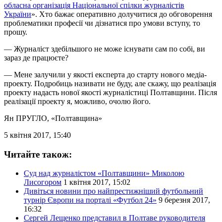
обласна організація Національної спілки журналістів
України
». Хто бажає оперативно долучитися до обговорення
проблематики професії чи дізнатися про умови вступу, то
прошу.
— Журналіст здебільшого не може існувати сам по собі, ви
зараз де працюєте?
— Мене залучили у якості експерта до старту нового медіа-
проекту. Подробиць називати не буду, але скажу, що реалізація
проекту надасть нової якості журналістиці Полтавщини. Після
реалізації проекту я, можливо, очолю його.
Ян ПРУГЛО
, «Полтавщина»
5 квітня 2017, 15:40
Читайте також:
Суд над журналістом «Полтавщини» Миколою
Лисогором
1 квітня 2017, 15:02
Дивіться новини про найпрестижніший футбольний
турнір Європи на порталі «Футбол 24»
9 березня 2017,
16:32
Сергей Лещенко представил в Полтаве руководителя