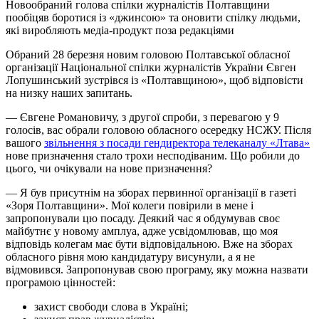
Новообраний голова спілки журналістів Полтавщини
пообіцяв боротися із «джинсою» та оновити спілку людьми,
які виробляють медіа-продукт поза редакціями
Обраний 28 березня новим головою Полтавської обласної
організації Національної спілки журналістів України Євген
Лопушинський зустрівся із «Полтавщиною», щоб відповісти
на низку наших запитань.
— Євгене Романовичу, з другої спроби, з перевагою у 9
голосів, вас обрали головою обласного осередку НСЖУ. Після
вашого
звільнення з посади гендиректора телеканалу «Лтава»
нове призначення стало трохи несподіваним. Що робили до
цього, чи очікували на нове призначення?
— Я був присутнім на зборах первинної організації в газеті
«Зоря Полтавщини». Мої колеги повірили в мене і
запропонували цю посаду. Деякий час я обдумував своє
майбутнє у новому амплуа, адже усвідомлював, що моя
відповідь колегам має бути відповідальною. Вже на зборах
обласного рівня мою кандидатуру висунули, а я не
відмовився. Запропонував свою програму, яку можна назвати
програмою цінностей:
захист свободи слова в Україні;