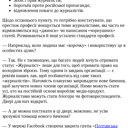
захист прав журналістів;
боротьба проти російської пропаганди;
відновлення поваги до журналістів.
Щодо останнього пункту, то потрібно констатувати, що
престиж професії знищується тими журналістами, які часто не
відмовляються від «джинси» чи написання «чорнушних»
статей. Розмиваються й інші усталені стандарти професії.
— Наприклад, коли людина має «корочку» і використовує це в
особистих цілях?
— Так. Не є таємницею, що багато людей хочуть отримати
статус «Журналіст» лише для того, щоб отримати право на
володіння зброєю. Тому одним із завдань організації — є
ревізія наших лав, щоб позбавитись від саме таких
«журналістів». Натомість плануємо запровадити нове бачення,
щоб залучити нових членів організації. Ними можуть стати
усі, хто на постійній основі виробляє медіа-продукт.
Журналістами можуть стати блогери чи фотокореспонденти.
Двері для них відкриті.
— А де можна постукати в ці двері, можливо, не усім
зрозумілі тонкощі нового бачення?
— У мережі Facebook створена закрита група «
Полтавська