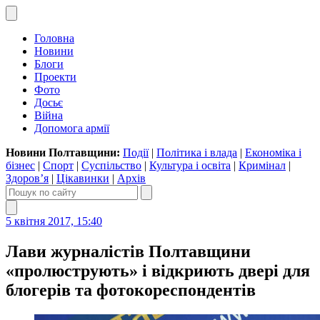
Головна
Новини
Блоги
Проекти
Фото
Досьє
Війна
Допомога армії
Новини Полтавщини:
Події
|
Політика і влада
|
Економіка і
бізнес
|
Спорт
|
Суспільство
|
Культура і освіта
|
Кримінал
|
Здоров’я
|
Цікавинки
|
Архів
5 квітня 2017, 15:40
Лави журналістів Полтавщини
«пролюструють» і відкриють двері для
блогерів та фотокореспондентів