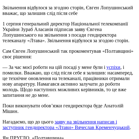
Звільнення відбулося за згодою сторін, Євген Лопушинський
вважає, що залишив слід після себе
1 серпня генеральний директор Національної телекомпанії
України Зураб Аласанія підписав заяву Євгена
Лопушинського на звільнення з посади гендиректора
телеканалу «Лтава». Звільнення відбулося за згодою сторін.
Сам Євген Лопушинський так прокоментував «Полтавщині»
своє рішення:
— За час моєї роботи на цій посаді у мене були і
успіхи
, і
помилки. Вважаю, що слід після себе я залишив: насамперед,
це технічне оновлення на телеканалі, працівники отримали
нову апаратуру. Намагався активно залучати до роботи
молодь. Щодо наступних можливих керівників, то це вже
запитання не до мене.
Поки виконувати обов’язки гендиректора буде Анатолій
Мішин.
Нагадаємо, що до цього
заяву на звільнення написав і
заступник гендиректора «Лтави» Вячеслав Кременчуцький
.
Ян ПРУГЛО
, «Полтавщина»