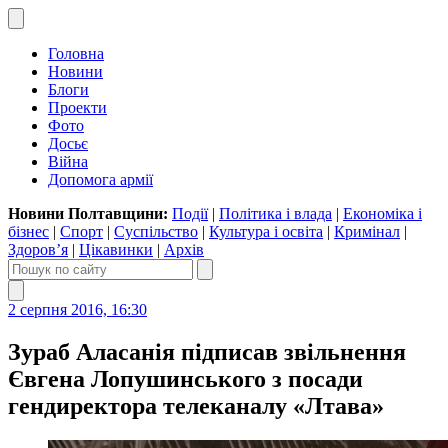
Головна
Новини
Блоги
Проекти
Фото
Досьє
Війна
Допомога армії
Новини Полтавщини:
Події
|
Політика і влада
|
Економіка і
бізнес
|
Спорт
|
Суспільство
|
Культура і освіта
|
Кримінал
|
Здоров’я
|
Цікавинки
|
Архів
2 серпня 2016, 16:30
Зураб Аласанія підписав звільнення
Євгена Лопушинського з посади
гендиректора телеканалу «Лтава»