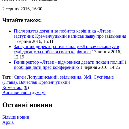
2 серпня 2016, 16:30
Читайте також:
Після зняття догани за побиття керівника «Лтави»
заступник Кременчуцький написав заяву про звільнення
1 серпня 2016, 15:11
Заступник директора телеканалу «Лтава» оскаржує в
суді догану за побиття свого керівника
13 липня 2016,
12:19
Гендиректор «Лтави» відмовився давати покази поліції і
пообіцяв дати прес-конференцію
1 червня 2016, 14:25
Теги:
Євген Лопушинський
,
звільнення
,
ЗМІ
,
Суспільне
(Лтава)
,
Вячеслав Кременчуцький
Коментарі
(
9
)
Вислови свою думку!
Останні новини
Більше новин
Архів