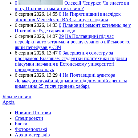
0
Олексій Чепурко:
Чи знаєте ви,
що у Полтаві є пам’ятник свині?
6 серпня 2026,
14:55
0
На Пирятинщині внаслідок
зіткнення Mercedes та ВАЗ загинула людина
6 серпня 2026,
14:33
0
Плановий ремонт котелень: де у
Полтаві не буде гарячої води
6 серпня 2026,
14:07
29
На Полтавщині під час
перевірки авто затримали розшукуваного військового,
який перебував у СЗЧ
6 серпня 2026,
13:47
0
Завершення семестру за
програмою Erasmus+: студентки політехніки підбили
підсумки навчання в Естонському університеті
природничих наук
6 серпня 2026,
13:29
4
На Полтавщині аудитора
Держаудитслужби відправили під домашній арешт за
вимагання 25 тисяч гривень хабара
Більше новин
Архів
Новини Полтави
Спецпроекти
Блоги
Фоторепортажі
Архів матеріалів