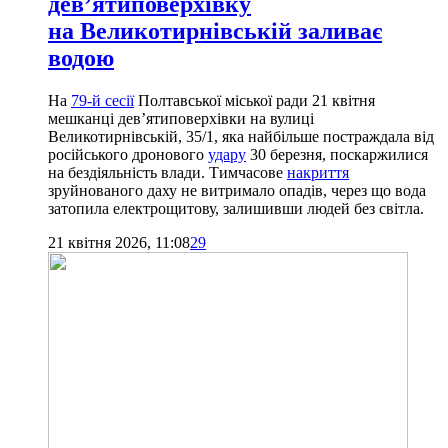
дев’ятиповерхівку
на Великотирнівській заливає
водою
На
79-й сесії
Полтавської міської ради 21 квітня
мешканці дев’ятиповерхівки на вулиці
Великотирнівській, 35/1, яка найбільше постраждала від
російського дронового
удару
30 березня, поскаржилися
на бездіяльність влади. Тимчасове
накриття
зруйнованого даху не витримало опадів, через що вода
затопила електрощитову, залишивши людей без світла.
21 квітня 2026, 11:08
29