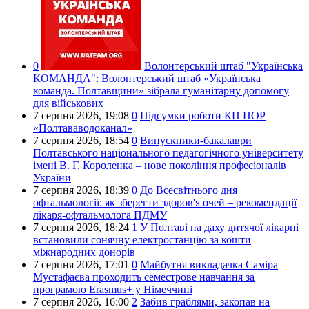
0
Волонтерський штаб "Українська
КОМАНДА":
Волонтерський штаб «Українська
команда. Полтавщини» зібрала гуманітарну допомогу
для військових
7 серпня 2026,
19:08
0
Підсумки роботи КП ПОР
«Полтававодоканал»
7 серпня 2026,
18:54
0
Випускники-бакалаври
Полтавського національного педагогічного університету
імені В. Г. Короленка – нове покоління професіоналів
України
7 серпня 2026,
18:39
0
До Всесвітнього дня
офтальмології: як зберегти здоров'я очей – рекомендації
лікаря-офтальмолога ПДМУ
7 серпня 2026,
18:24
1
У Полтаві на даху дитячої лікарні
встановили сонячну електростанцію за кошти
міжнародних донорів
7 серпня 2026,
17:01
0
Майбутня викладачка Саміра
Мустафаєва проходить семестрове навчання за
програмою Erasmus+ у Німеччині
7 серпня 2026,
16:00
2
Забив граблями, закопав на