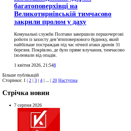
багатоповерхівці на
Великотирнівській тимчасово
закрили пролом у даху
Комунальні служби Полтави завершили першочергові
роботи із захисту дев’ятиповерхового будинку, який
найбільше постраждав під час нічної атаки дронів 31
березня. Покрівлю, де було пряме влучання, тимчасово
ізолювали від опадів.
1 квітня 2026, 21:54
8
Більше публікацій
Сторінки:
1
|
2
|
3
|
4
| ... |
20
Наступна
Стрічка новин
7 серпня 2026