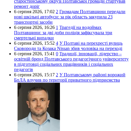
старостинському окрузі Полтавської громади стартував
ремонт доріг
6 серпня 2026,
17:02
2
Громадам Полтавщини передали
нові шкільні автобуси: за рік область закупила 23
транспортні засоби
6 серпня 2026,
16:26
1
Трагедії на водоймах
Полтавщини: за дві доби поліція зафіксувала три
смертельні випадки
6 серпня 2026,
15:52
4
У Полтаві на перехресті вулиць
Сковороди та Козака Nissan збив чоловіка на переході
6 серпня 2026,
15:41
0
Традиції, інновації, лідерство –
освітній бренд Полтавського педагогічного університету
в підготовці соціальних працівників і соціальних
педагогів
6 серпня 2026,
15:17
2
У Полтавському районі ворожий
БпЛА влучив по території приватного підприємства