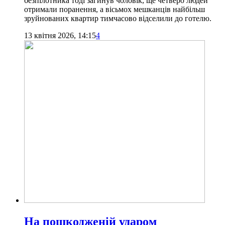
безпілотника тоді загинув чоловік, ще четверо людей
отримали поранення, а вісьмох мешканців найбільш
зруйнованих квартир тимчасово відселили до готелю.
13 квітня 2026, 14:15
4
На пошкодженій ударом