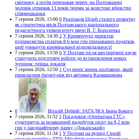
смітнику, а потім переховав череп: на Полтавщині
чоловік отримав 13 років тюрми за жорстоке вбивство
співмешканки
7 серпня 2026,
15:00
0
Реалізація Цілей сталого розвитку
як стратегічна місія Полтавського національного
педагогічного університету імені В. Г. Короленка
7 серпня 2026,
14:30
2
У Кременчуці директор
підприємства сплатив 8,6 млн грн прихованих податків,
щоб уникнути кримінальної відповідальності
7 серпня 2026,
13:50
6
У Полтаві після шестирічної паузи
стартують підготовчі роботи до встановлення нових
зупинок: перша локація
7 серпня 2026,
12:50
1
Суд виніс вирок полтавцю, який
привласнив багнет-ніж від автомата Калашникова
0
Віталій Цебрій:
ЗАГАДКА Івана Бокого
7 серпня 2026,
11:52
3
Посадовця «Оператора ГТС»
судитимуть за незаконний видобуток піску на 8,2 млн
грн у ландшафтному парку «Диканський»
7 серпня 2026,
11:34
1
У Полтаві на вулиці Сінній
сталася потрійна ДТП: Mitsubishi врізався у Toyota на