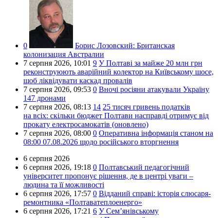
0
Борис Лозовский:
Британская
колонизация Австралии
7 серпня 2026,
10:01
9
У Полтаві за майже 20 млн грн
реконструюють аварійний колектор на Київському шосе,
щоб ліквідувати каскад провалів
7 серпня 2026,
09:53
0
Вночі росіяни атакували Україну
147 дронами
7 серпня 2026,
08:13
14
25 тисяч гривень податків
на всіх: скільки бюджет Полтави насправді отримує від
прокату електросамокатів (оновлено)
7 серпня 2026,
08:00
0
Оперативна інформація станом на
08:00 07.08.2026 щодо російського вторгнення
6 серпня 2026
6 серпня 2026,
19:18
0
Полтавський педагогічний
університет пропонує рішення, де в центрі уваги –
людина та її можливості
6 серпня 2026,
17:57
0
Відданий справі: історія слюсаря-
ремонтника «Полтаватеплоенерго»
6 серпня 2026,
17:21
6
У Сем’янівському