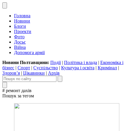
Головна
Новини
Блоги
Проекти
Фото
Досьє
Війна
Допомога армії
Новини Полтавщини:
Події
|
Політика і влада
|
Економіка і
бізнес
|
Спорт
|
Суспільство
|
Культура і освіта
|
Кримінал
|
Здоров’я
|
Цікавинки
|
Архів
# ремонт дахів
Пошук за тегом