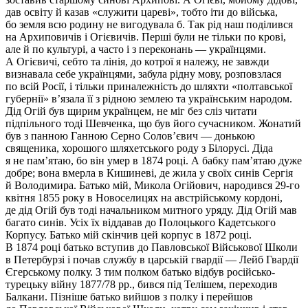
дав освіту й казав «служити цареві», тобто іти до війська,
бо земля всю родину не вигодувала б. Так рід наш поділився
на Архиповичів і Огієвичів. Перші були не тільки по крові,
але й по культурі, а часто і з переконань — українцями.
А Огієвичі, себто та лінія, до котрої я належу, не завжди
визнавала себе українцями, забула рідну мову, розповзлася
по всій Росії, і тільки приналежність до шляхти «полтавської
губернії» в’язала її з рідною землею та українським народом.
Дід Огій був щирим українцем, не міг без сліз читати
підпільного тоді Шевченка, що був його сучасни­ком. Жонатий
був з панною Ган­ною Серно Солов’євич — донькою
священика, хорошого шляхетського роду з Білорусі. Діда
я не пам’ятаю, бо він умер в 1874 році. А бабку пам’ятаю дуже
добре; вона вмерла в Кишиневі, де жила у своїх синів Сергія
й Володимира. Батько мій, Микола Огійович, народився 29-го
квітня 1855 року в Новоселицях на ав­стрійському кордоні,
де дід Огій був тоді начальником митного уряду. Дід Огій мав
багато синів. Усіх їх віддавав до Полоцького Кадетського
Корпусу. Батько мій скінчив цей корпус в 1872 році.
В 1874 році батько вступив до Павловської Військової Школи
в Петербурзі і почав службу в царській гвардії — Лейб Гвардії
Єгерському полку. З тим полком батько відбув російсько-
турецьку війну 1877/78 рр., бився під Телішем, переходив
Балкани. Пізніше батько вийшов з полку і перейшов