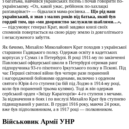
з багатьма, навчився українських пісень і почав говорити по-
українському. «Ох, какой ужас, ребйонок по-хахлацкі
разґаваріваєт» — бідкалася мама-росіянка…
Що рід наш
український, я знав з малих років від батька, який був
гордий тим, що «ми дворянство заслужили шаблями…»,
— підсумовує генерал Крат, який завдяки книзі своїх
споминів повертається на свою рідну землю із довголітнього
і незаслуженого забуття.
Як бачимо, Михайло Миколайович Крат походив з української
старшини Гадяцького полку. Одержав освіту в кадетських
корпусах у Сумах і в Петербурзі. В році 1911-му по закінченні
Павловської офіцерської школи в Петербурзі отримав ранґ
підпоручника 93-го піхотного Іркутського полку в Пскові. Під
час Першої світової війни був чотири рази поранений
і нагоро­джений бойовими орденами, включно з орденом
святого Юрія 4-го ступеня (за бій під Лодзю в 1914-му році,
коли був поранений трьома кулями). Тоді ж він одержав
сербський орден «Звізду Караґеорґія» 4-го ступеня з мечами.
За відзначення в боях і по вислузі Михайло Крат був ступнево
підвищуваний у ранґах. В грудні 1916 року, маючи 24 роки,
вже був підполковником, а в 1917 році — полковником.
Військовик Армії УНР