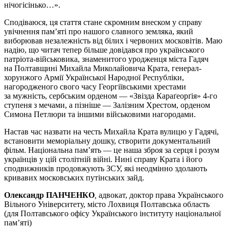
нічогісінько…».
Сподіваюся, ця стаття стане скромним внеском у справу
увічнення пам’яті про нашого славного земляка, який
виборював незалежність від білих і червоних московітів. Маю
надію, що читач тепер більше довідався про українського
патріота-військовика, знаменитого уродженця міста Гадяч
на Полтавщині Михайла Миколайовича Крата, генерал-
хорунжого Армії Української Народної Республіки,
нагородженого свого часу Георгіївськими хрестами
за мужність, сербським орденом — «Звізда Караґеорґія» 4-го
ступеня з мечами, а пізніше — Залізним Хрестом, орденом
Симона Петлюри та іншими військовими нагородами.
Настав час назвати на честь Михайла Крата вулицю у Гадячі,
встановити меморіальну дошку, створити документальний
фільм. Національна пам’ять — це наша зброя за серця і розум
українців у цій столітній війні. Нині справу Крата і його
сподвижників продовжують ЗСУ, які неодмінно здолають
кривавих московських путінських зайд.
Олександр ПАНЧЕНКО
,
адвокат, доктор права Українського
Вільного Університету, місто Лохвиця Полтавська область
(для Полтавського офісу Українського інституту національної
пам’яті)