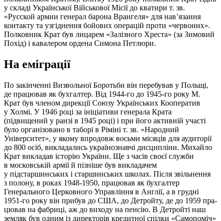
у складі Української Військо­вої Місії до кватири т. зв.
«Русской армии генерал барона Врангеля» для нав’язання
контакту та узгіднення бойових операцій проти «червоних».
Полковник Крат був лицарем «Залізного Хреста» (за Зимовий
Похід) і кавалером ордена Симона Петлюри.
На еміграції
По закінченні Визвольної Боротьби він перебував у Польщі,
де працював як бухгалтер. Від 1944-го до 1945-го року М.
Крат був членом дирекції Союзу Українських Кооператив
у Холмі. У 1946 році за ініціативи генерала Крата
(підвищений у ранзі в 1945 році) і при його активній участі
було організовано в таборі в Ріміні т. зв. «Народний
Університет», у якому впродовж восьми місяців для аудиторії
до 800 осіб, викладались українознавчі дисципліни. Михайло
Крат викладав історію України. Ще з часів своєї служби
в московській армії й пізніше був викладачем
у підстаршинських і старшинських школах. Після звільнення
з полону, в роках 1948-1950, працював як бухгалтер
Генерального Церковного Управління в Англії, а в грудні
1951-го року він прибув до США, до Детройту, де до 1959 пра­
цював на фабриці, аж до виходу на пенсію. В Детройті наш
земляк був одним із директорів кредитної спілки «Самопоміч»