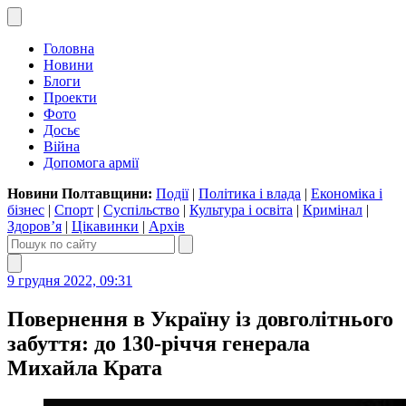
Головна
Новини
Блоги
Проекти
Фото
Досьє
Війна
Допомога армії
Новини Полтавщини:
Події
|
Політика і влада
|
Економіка і
бізнес
|
Спорт
|
Суспільство
|
Культура і освіта
|
Кримінал
|
Здоров’я
|
Цікавинки
|
Архів
9 грудня 2022, 09:31
Повернення в Україну із довголітнього
забуття: до 130-річчя генерала
Михайла Крата