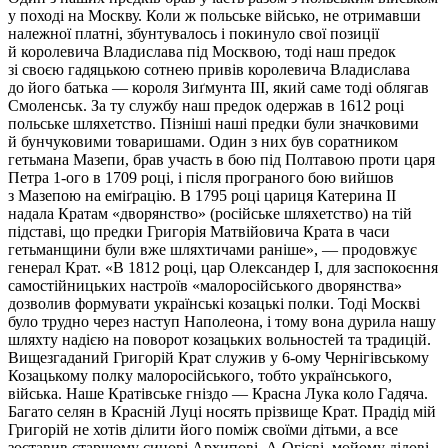
у поході на Москву. Коли ж польське військо, не отримавши
належної платні, збунтувалось і покинуло свої позиції
й королевича Владислава під Москвою, тоді наш предок
зі своєю гадяцькою сотнею привів королевича Владислава
до його батька — короля Зиґмунта III, який саме тоді облягав
Смоленськ. За ту службу наш предок одержав в 1612 році
польське шляхетство. Пізніші наші предки були значковими
й бунчуковими товаришами. Один з них був соратником
гетьмана Мазепи, брав участь в бою під Полтавою проти царя
Петра 1-ого в 1709 році, і після програного бою вийшов
з Мазепою на еміґрацію. В 1795 році цариця Катерина II
надала Кратам «дворянство» (росій­ське шляхетство) на тій
підставі, що предки Григорія Матвійовича Крата в часи
гетьманщини були вже шляхтичами раніше», — продовжує
генерал Крат. «В 1812 році, цар Олександер І, для заспокоєння
самостійницьких настроїв «малоросійського дворянства»
дозволив формувати українські ко­зацькі полки. Тоді Москві
було трудно через наступ Наполеона, і тому вона дурила нашу
шляхту надією на поворот козацьких вольностей та традицій.
Вищезгаданий Григорій Крат служив у 6-ому Чернігівському
Козацькому полку малоросійського, тобто українського,
війська. Наше Кратівське гніздо — Красна Лука коло Гадяча.
Багато селян в Красній Луці носять прізвище Крат. Прадід мій
Григорій не хотів ділити його поміж своїми дітьми, а все
зоставив старшому синові Архипові. А Огієві, мойому дідові,