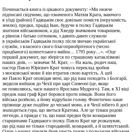
Починається книга із цікавого документу: «Ми нижче
підписані свідчимо, що означеного Матвія Крата, маючого
в уїзді (районі) Гадяцькім своє довільне помістя (нерухомість,
землю), пред­ки, прадід Іван, будучи в полку Гадяцькім
знатним військовиком, а дід Хведір значковим товаришем,
а рівнож і батько сотником, з давніх-давен служили
в українськім Гадяцькім полку після звичаю української
служби, з власного свого благоприобрітеного (чесно
придбаного) шляхетського майна… 1795 року…». «Оце
перший документ, що зберігся по страшному катаклізмові
наших днів, — зазначає М. Крат, — На жаль, родич наш,
пастор Павло Юрієвич Крат чомусь переклад зро­бив
з московської мови й він втратив свою вартість. А цей
же Павло Крат оповідав мені, що рід наш походить з Болгарії,
звідкіля вийшов до Чехії при царі Симеоні (це, якщо
не помиляюсь, часи на­шого Ярослава Мудрого). Там, в XI віці
предок наш граф Крат боровся проти німців. Вони його
війська розбили, а йому відрубали голову. Фонетично наше
прізвище дуже подібне до чеської мови, а в Чехії нібито й досі
знаходиться гора, що зветься Кратова. Але це тільки родові
легенди, а правда є та, що наші предки були ко­зацькими
старшинами Гадяцького полку. Павло Крат ще розказував,
що рід наш не тільки стародавній, козацький, а й шляхетський.
Один з наших пред­ків брав участь разом з польським військом