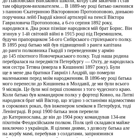
до Павловської Військової Школи, котру сам закінчив і став
там офіцером-вихователем… В 1889-му році батько оженився
з панною Єкатериною Вікторовною Протопоповою, донькою
поручника лейб Гвардії кінної артилерії на пенсії Віктора
Гавриловича Протопопова, а 6-го серпня 1892 року,
народився я. Два роки пізніше народився мій брат Борис. Він
згинув у 1-ій світовій війні в 1915 році під Перемишлем,
будучи прапорщиком 54-ого Сибірського стрілецького полку.
В 1895 році батько мій був підвищений з ранги капітана
до ранги полковника Гвардії з переведенням у армію
до 145 піхотного Новочеркась­кого полку. Тоді наша родина
перебралася на передмістя Петербургу — Охту, де народилась
моя сестра Тетяна (вмерла в Кишиневі 1897 року). Були
ще в мене два братики Гавриїл і Андрій, що померли
маленькими перед моїм народженням. В 1896-му році батька
мого перенесли до Кишинева в Молдавії, де ми були всього
9 місяців. Це були мої перші спомини з того чудесного краю.
Коли батько був командиром полку у фортеці Ковно, на Литві
народився брат мій Віктор, що згідно з останніми відомостями
в сорокових роках, був інженером хеміком в Петербурзі, тоді
Ленінграді. В році 1900 батька знов перевели
до Катеринослава, де він до 1904 року командував 134-им
піхотнім Феодосійським полком. Полк цей складався майже
виключно з українців. Я цілими днями, з дозволу батька але
на журбу мамі, перебував з солдатами, заприязнився