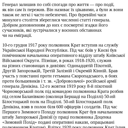
Генерал залишив по собі спогади про життя — про події,
як він сам їх пережив. Він називає їх цікавими, а були ж вони
також не легкі і часто небезпечні. Про буревійні часи
минулого століття збереглися численні статті генерала.
Добрим доповненням до них є посмертні згадки його
сучасників, які зустрічалися у воєнних обставинах
чи на еміґрації.
10-го грудня 1917 року полковник Крат вступив на службу
Української Народної Республіки. Під час боїв у Києві був
помічником начальника оперативного відділу штабу Київської
Військової Округи. Пізніше, в роках 1918-1920, служив
на різних становищах в дивізіях: Одинадцятій Піхотній,
Другій Запорозькій, Третій Залізній і Окремій Кінній. Брав
участь у повстанні проти гетьмана Скоропадського, в боях
проти большевиків і т. зв. «Добровольчої» російської армії
генерала Денікіна. 12-го жовтня 1919 року 8-й піхотний
Чорноморський полк під командою полковника Крата розбив
під селом Баланівкою (околиця Бершаді на Поділлі) 50-ий
Білостоцький полк на Поділлі. 50-ий Білостоцький полк
Денікіна, взяв в полон біля 600 офіцерів і солдатів. Під час
Першого Зимового Походу полковник Крат був начальником
штабу Запорозької Дивізії (у праці полковника Доценка
«Зимовий Похід» подані оперативні накази, опрацьовані
полковником Кратом). Влітку 1920 року полковник Крат їздив