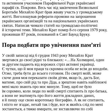
та активним учасником Парафіяльної Ради української
парафії св. Покрови. Весь час від закінчення Визвольної
Боротьби Михайло Крат брав жваву участь у громадському
житті. Виголошував реферати-промови на запрошення
українських організацій та на національних українських
святах. Написав чимало статей на громадсько-політичні
й історичні теми. Михайло Крат помер 8-го серпня 1979 року,
проживши 87 років, похований в Савт Баунд Бруку.
Пора подбати про увічнення пам’яті
У своїй записці від 6 грудня 1943 року Михайло Крат
звертався до своєї рідні та близьких: «…На Холмщині, один
за другим падають від ворожих стріл активні українці.
Є чутки, що й моя праця та скромна особа не всім до вподоби.
Отже, треба бути до всього готовим. По смерті моїй, може
схоче доня моя переказати своїм дітям, якщо їх, дасть Бог,
матиме, про свій рід та про Діда, а зрештою навіть найближчі
мені мало знають про моє минуле. Тому, щоб не було
їм соромно, коли люди по моїй смерті спитають їх про батька,
а вони не знатимуть про його життя докладних даних,
я й пишу оце свою коротеньку біографію. А як не спитають,
і ніхто не згадає, нехай так і буде, все ж якийсь слід по мені
зостанеться, а тяжко вмирати, не зоставляючи по собі