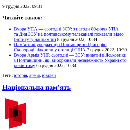
9 грудня 2022, 09:31
Читайте також:
Вчора УПА — сьогодні ЗСУ: з нагоди 80-річчя УПА
та Дня ЗСУ на полтавському телеканалі показали відео
Інституту нацпам’яті
8 грудня 2022, 10:34
Пам’ятник уродженцю Полтавщини Григорію
Сковороді відкрили у столиці США
7 грудня 2022, 10:39
Вчора Армія УНР, сьогодні — ЗСУ: видатні військовики
з Полтавщини, які виборювали незалежність Україні сто
років тому
6 грудня 2022, 10:34
Теги:
історія
,
армія
,
ювілей
Національна пам’ять