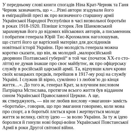
У передньому слові книги спогадів Ніна Крат-Черняк та Ганя
Черняк зазначають, що «…Різні автори згадували його
в еміґраційній пресі як про визначного старшину армії
Української Народної Республіки в часі визвольної боротьби
в роках 1918-1920. Пізніше історик Лев Шанковський
зараховував його до відомих військових авторів, а письменник
і побратим генерала Юрій Тис-Крохмалюк наголошував,
що статті його це вартісний матеріял для дослідників
новітньої історії України. Про молодість генерала можна
коротко сказати, що він, як молодий „малоросійський
дворянин Полтавської губернії“ в той час (початок ХХ-го сто­
ліття) не думав інакше про своє майбутнє, як про офіцерську
службу в російській царській армії. Та, відчувши клич крови
своїх козацьких предків, перейшов в 1917-му році на службу
Україні. І служив їй вірно, сумлінно і з любов’ю до кінця
життя…». До того ж, генерал Крат, за влучним висловом
Патріарха Мстислава, протягом всього життя був відданим
сином Української Православної Церкви. А ще,
як стверджують, — він не любив вислову «змагання» замість
«боротьба», говорив, що про змагання говоримо, коли мова
про спорт, а в боротьбі ллється кров і жертвується молоде
життя за велику, світлу ідею — за волю України. За ту ж ідею
боролися й гинули нові борці-воїни Української Повстанської
Армії в роки Другої світової війни.