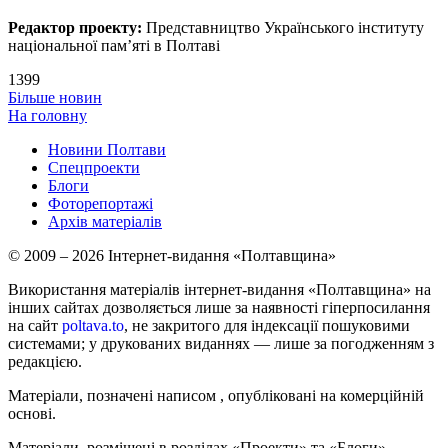
Редактор проекту:
Представництво Українського інституту
національної пам’яті в Полтаві
1399
Більше новин
На головну
Новини Полтави
Спецпроекти
Блоги
Фоторепортажі
Архів матеріалів
© 2009 – 2026 Інтернет-видання «Полтавщина»
Використання матеріалів інтернет-видання «Полтавщина» на
інших сайтах дозволяється лише за наявності гіперпосилання
на сайт
poltava.to
, не закритого для індексації пошуковими
системами; у друкованих виданнях — лише за погодженням з
редакцією.
Матеріали, позначені написом
, опубліковані на комерційній
основі.
Матеріали, розміщені в розділах «Проекти» та «Блоги»,