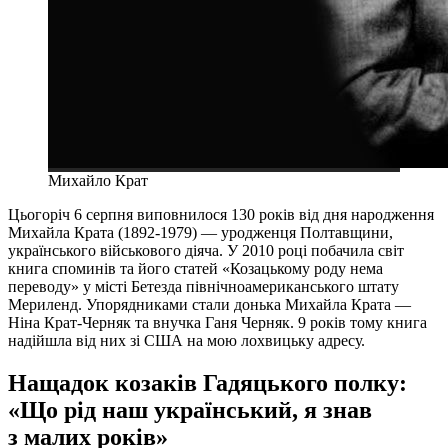
Михайло Крат
Цьогоріч 6 серпня виповнилося 130 років від дня народження
Михайла Крата (1892-1979) — уродженця Полтавщини,
українського військового діяча. У 2010 році побачила світ
книга споминів та його статей «Козацькому роду нема
переводу» у місті Бетезда північноамериканського штату
Мериленд. Упорядниками стали донька Михайла Крата —
Ніна Крат-Черняк та внучка Ганя Черняк. 9 років тому книга
надійшла від них зі США на мою лохвицьку адресу.
Нащадок козаків Гадяцького полку:
«Що рід наш український, я знав
з малих років»