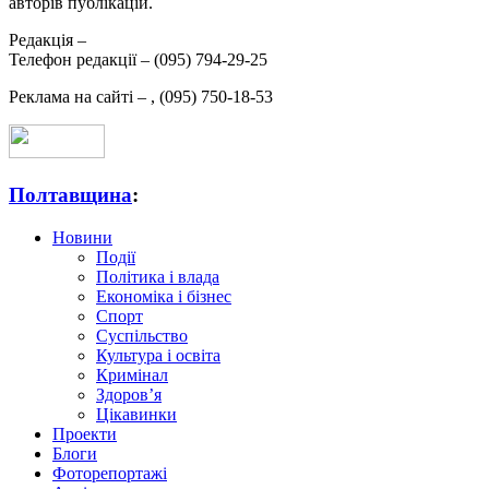
авторів публікацій.
Редакція –
Телефон редакції –
(095) 794-29-25
Реклама на сайті –
,
(095) 750-18-53
Полтавщина
:
Новини
Події
Політика і влада
Економіка і бізнес
Спорт
Суспільство
Культура і освіта
Кримінал
Здоров’я
Цікавинки
Проекти
Блоги
Фоторепортажі