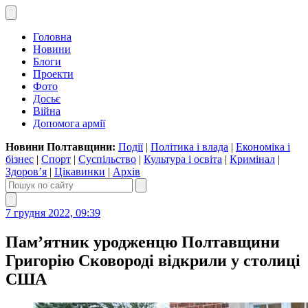
Головна
Новини
Блоги
Проекти
Фото
Досьє
Війна
Допомога армії
Новини Полтавщини:
Події
|
Політика і влада
|
Економіка і
бізнес
|
Спорт
|
Суспільство
|
Культура і освіта
|
Кримінал
|
Здоров’я
|
Цікавинки
|
Архів
7 грудня 2022, 09:39
Пам’ятник уродженцю Полтавщини
Григорію Сковороді відкрили у столиці
США