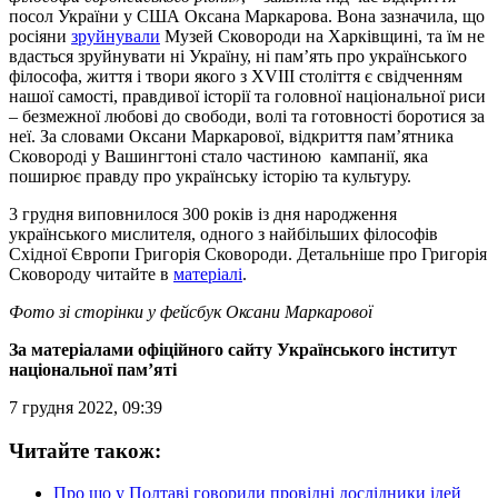
посол України у США Оксана Маркарова. Вона зазначила, що
росіяни
зруйнували
Музей Сковороди на Харківщині, та їм не
вдасться зруйнувати ні Україну, ні пам’ять про українського
філософа, життя і твори якого з XVIII століття є свідченням
нашої самості, правдивої історії та головної національної риси
– безмежної любові до свободи, волі та готовності боротися за
неї. За словами Оксани Маркарової, відкриття пам’ятника
Сковороді у Вашингтоні стало частиною кампанії, яка
поширює правду про українську історію та культуру.
3 грудня виповнилося 300 років із дня народження
українського мислителя, одного з найбільших філософів
Східної Європи Григорія Сковороди. Детальніше про Григорія
Сковороду читайте в
матеріалі
.
Фото зі сторінки у фейсбук Оксани Маркарової
За матеріалами офіційного сайту Українського інститут
національної пам’яті
7 грудня 2022, 09:39
Читайте також:
Про що у Полтаві говорили провідні дослідники ідей