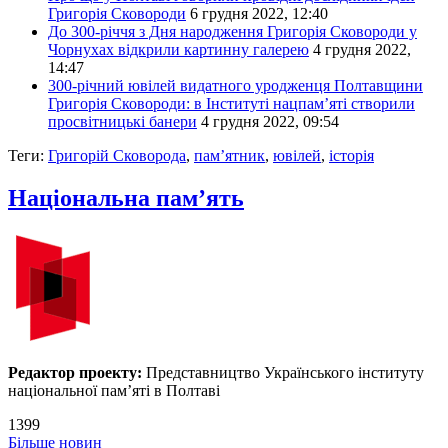
Григорія Сковороди
6 грудня 2022, 12:40
До 300-річчя з Дня народження Григорія Сковороди у
Чорнухах відкрили картинну галерею
4 грудня 2022,
14:47
300-річний ювілей видатного уродженця Полтавщини
Григорія Сковороди: в Інституті нацпам’яті створили
просвітницькі банери
4 грудня 2022, 09:54
Теги:
Григорій Сковорода
,
пам’ятник
,
ювілей
,
історія
Національна пам’ять
Редактор проекту:
Представництво Українського інституту
національної пам’яті в Полтаві
1399
Більше новин