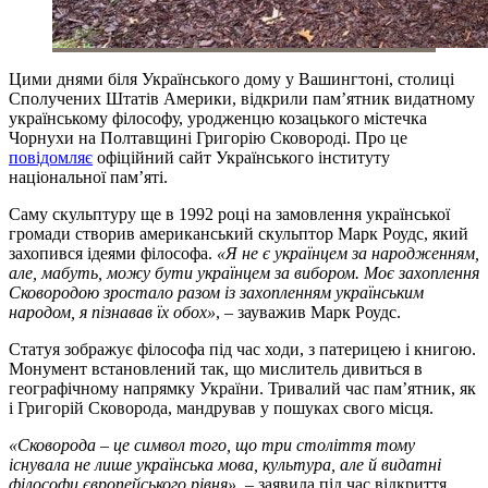
Цими днями біля Українського дому у Вашингтоні, столиці
Сполучених Штатів Америки, відкрили пам’ятник видатному
українському філософу, уродженцю козацького містечка
Чорнухи на Полтавщині Григорію Сковороді. Про це
повідомляє
офіційний сайт Українського інституту
національної пам’яті.
Саму скульптуру ще в 1992 році на замовлення української
громади створив американський скульптор Марк Роудс, який
захопився ідеями філософа.
«Я не є українцем за народженням,
але, мабуть, можу бути українцем за вибором. Моє захоплення
Сковородою зростало разом із захопленням українським
народом, я пізнавав їх обох»
, – зауважив Марк Роудс.
Статуя зображує філософа під час ходи, з патерицею і книгою.
Монумент встановлений так, що мислитель дивиться в
географічному напрямку України. Тривалий час пам’ятник, як
і Григорій Сковорода, мандрував у пошуках свого місця.
«Сковорода – це символ того, що три століття тому
існувала не лише українська мова, культура, але й видатні
філософи європейського рівня»
, – заявила під час відкриття