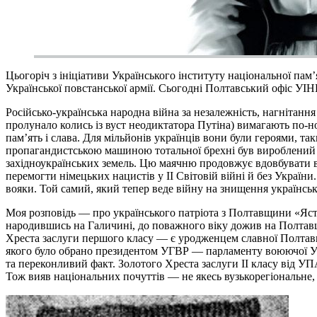
Цьогоріч з ініціативи Українського інституту національної пам’
Української повстанської армії. Сьогодні Полтавський офіс У
Російсько-українська народна війна за незалежність, нагнітання
пролунало колись із вуст неодиктатора Путіна) вимагають по-н
пам’ять і слава. Для мільйонів українців вони були героями, 
пропагандистською машиною тотальної брехні був вироблений с
західноукраїнських земель. Цю маячню продовжує вдовбувати в г
перемогти німецьких нацистів у ІІ Світовій війні й без Україн
вояки. Той самий, який тепер веде війну на знищення українсько
Моя розповідь — про українського патріота з Полтавщини «Ястр
народившись на Галичині, до поважного віку дожив на Полтавщ
Хреста заслуги першого класу — є уродженцем славної Полтавщин
якого було обрано президентом УГВР — парламенту воюючої Ук
та переконливий факт. Золотого Хреста заслуги ІІ класу від 
Тож вияв національних почуттів — не якесь вузькорегіональне, 