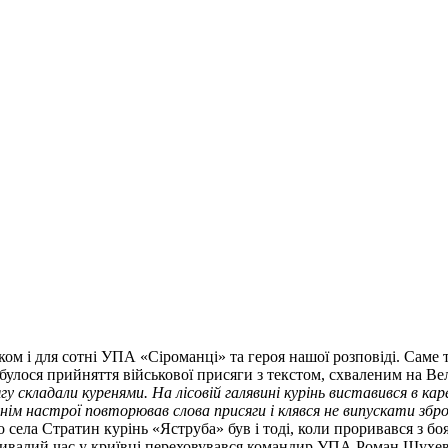
ідком і для сотні УПА «Сіроманці» та героя нашої розповіді. Саме 
дбулося прийняття військової присяги з текстом, схваленим на Ве
у складали куренями. На лісовій галявині курінь виставився в кар
очнім настрої повторював слова присяги і клявся не випускати зб
ло села Стратин курінь «Яструба» був і тоді, коли проривався з бо
ивалий час у криївці переховувався командир УПА Роман Шухевич