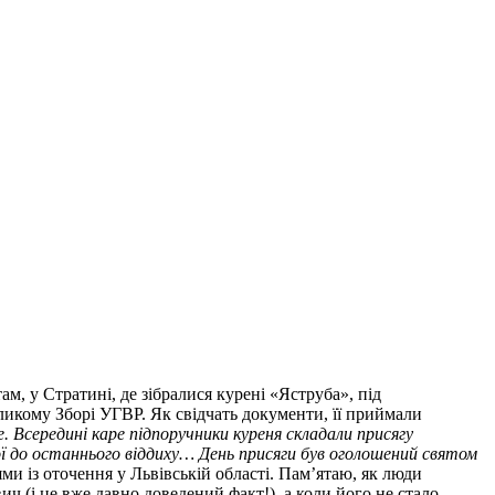
там, у Стратині, де зібралися курені «Яструба», під
ликому Зборі УГВР. Як свідчать документи, її приймали
е. Всередині каре підпоручники куреня складали присягу
рої до останнього віддиху… День присяги був оголошений святом
ями із оточення у Львівській області. Пам’ятаю, як люди
 (і це вже давно доведений факт!), а коли його не стало,