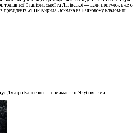
кої, тодішньої Станіславської та Львівської — дали притулок вж
нків президента УГВР Кирила Осьмака на Байковому кладовищі.
ітує Дмитро Карпенко — приймає звіт Якубовський