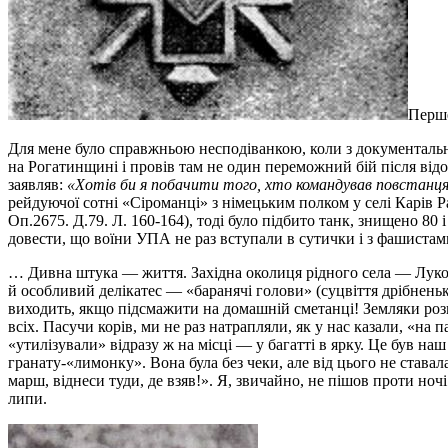
Перше
Для мене було справжньою несподіванкою, коли з документальн
на Рогатинщині і провів там не один переможний бій після ві
заявляв:
«Хотів би я побачити того, хто командував повстан
рейдуючої сотні «Сіроманці» з німецьким полком у селі Карів 
Оп.2675. Д.79. Л. 160-164), тоді було підбито танк, знищено 80
довести, що воїни УПА не раз вступали в сутички і з фашистами
… Дивна штука — життя. Західна околиця рідного села — Лукови
й особливий делікатес — «баранячі голови» (суцвіття дрібненьк
виходить, якщо підсмажити на домашній сметанці! Земляки розпо
всіх. Пасучи корів, ми не раз натрапляли, як у нас казали, «н
«утилізували» відразу ж на місці — у багатті в ярку. Це був н
гранату-«лимонку». Вона була без чеки, але від цього не ставал
марш, віднеси туди, де взяв!». Я, звичайно, не пішов проти ночі
липи.