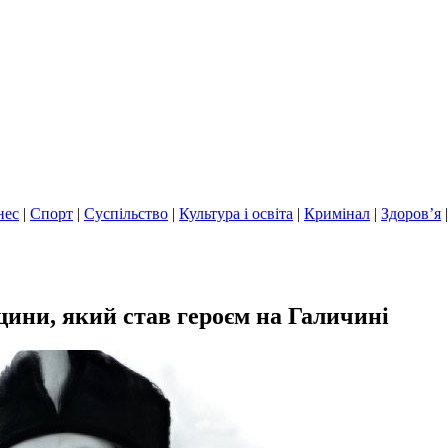
нес
|
Спорт
|
Суспільство
|
Культура і освіта
|
Кримінал
|
Здоров’я
ини, який став героєм на Галичині