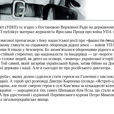
яті (УІНП) та згідно з Постановою Верховної Ради на державному 
ІНП публікує матеріал журналіста Ярослава Проця про воїна УП
 масової пропаганди з боку нацистської росії про «фашистів-б
е
нд
овому глянути на справжніх оборонців рідної землі — воїнів УПА
такими й пішли у безсмертя. Бо запам’яталися оборонцями рідног
тійкий стереотип, що націоналісти та бандерівці — це «вороги 
олови людей, як дятел на осокорі, «знавець» української історії 
и. Той самий, який загарбав український Крим, затіяв бійню на Д
ї держави і нації. Але я сьогодні не про російського диктатора.
уба», якому долею судилося стати героєм на Галичині і там покл
ині. А герой цієї розповіді Дмитро Карпенко (псевдо «Яструб»
и, але поліг смертю героя в селі Кам’янка за кількадесят кілом
раїни — народився в тих самих Шишаках біля Псла, що стали м
УПА був удостоєний і курінний Перемиського куреня Петро Микол
а загальноукраїнське явище.