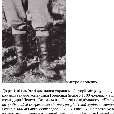
Дмитро Карпенко
До речі, ці пам’ятні для нашої української історії місця були ос
командуванням командира Гордієнка (всього 1800 чоловік!), ві
командири Шелест і Волянський. Ось як це відбувалося:
«Присяг
на зроблений зі смерекового віття Тризуб. Цілий курінь в свят
і був вільний від військових вправ й інших занять»
. На постої ко
в нашому селі пошепки розповідали, що в сусідньому Пукові тр