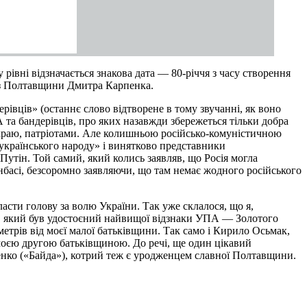
рівні відзначається знакова дата — 80-річчя з часу створення
А з Полтавщини Дмитра Карпенка.
ерівців» (останнє слово відтворене в тому звучанні, як воно
 та бандерівців, про яких назавжди збережеться тільки добра
о краю, патріотами. Але колишньою російсько-комуністичною
українського народу» і винятково представники
Путін. Той самий, який колись заявляв, що Росія могла
онбасі, безсоромно заявляючи, що там немає жодного російського
асти голову за волю України. Так уже склалося, що я,
), який був удостоєний найвищої відзнаки УПА — Золотого
етрів від моєї малої батьківщини. Так само і Кирило Осьмак,
оєю другою батьківщиною. До речі, ще один цікавий
енко («Байда»), котрий теж є уродженцем славної Полтавщини.