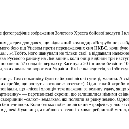
 фотографічне зображення Золотого Хреста бойової заслуги І кл
их джерел довідався, що відважний командир «Яструб» не раз бу
домого бою під Уневом проти переважаючих сил НКВС, коли було 
цями…»
).Тобто, його шанували не тільки свої, а віддавали належ
Рава-Руського району на Львівщині, коли бійці відбили три нас
 і поранено 57 солдатів вермахту. Загинули 20 і зникли безвісти 
, яких вважали ворогами України. Як і енкаведистів, які збитку
ща. Там споконвіку були найкращі лісові суниці, малина. А скіл
их грибів, що ростуть з основи-«розетки»). Один такий «гриб» м
відали, що «лісові хлопці» теж вважали за велику удачу, якщо хт
а партизанку» — партизанські схрони, що залишилися німими свідк
аш своєрідний «салют» землякам, які полягли за рідну землю. Одн
а безпечнішою. Коли батько побачив лісовий «трофей», у нього сп
 в далекі Луковища, а вийшов за село і заховав ребристий метал, 