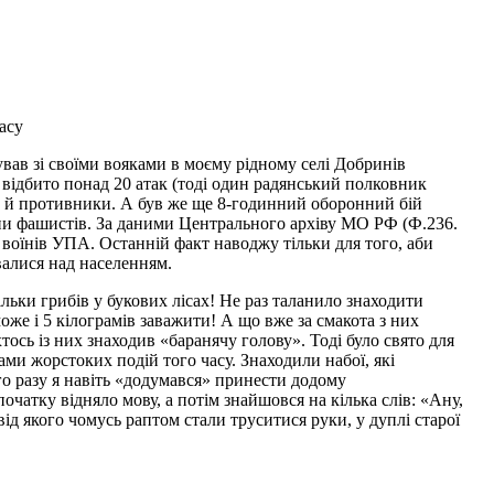
асу
вав зі своїми вояками в моєму рідному селі Добринів
відбито понад 20 атак (тоді один радянський полковник
не й противники. А був же ще 8-годинний оборонний бій
тупи фашистів. За даними Центрального архіву МО РФ (Ф.236.
10 воїнів УПА. Останній факт наводжу тільки для того, аби
валися над населенням.
ьки грибів у букових лісах! Не раз таланило знаходити
оже і 5 кілограмів заважити! А що вже за смакота з них
ось із них знаходив «баранячу голову». Тоді було свято для
ами жорстоких подій того часу. Знаходили набої, які
ого разу я навіть «додумався» принести додому
очатку відняло мову, а потім знайшовся на кілька слів: «Ану,
від якого чомусь раптом стали труситися руки, у дуплі старої