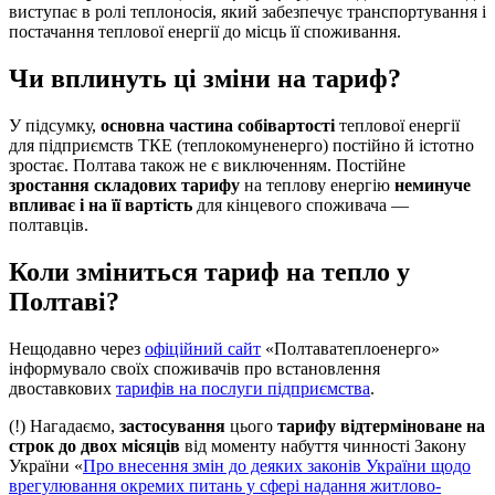
виступає в ролі теплоносія, який забезпечує транспортування і
постачання теплової енергії до місць її споживання.
Чи вплинуть ці зміни на тариф?
У підсумку,
основна частина собівартості
теплової енергії
для підприємств ТКЕ (теплокомуненерго) постійно й істотно
зростає. Полтава також не є виключенням. Постійне
зростання складових тарифу
на теплову енергію
неминуче
впливає і на її вартість
для кінцевого споживача —
полтавців.
Коли зміниться тариф на тепло у
Полтаві?
Нещодавно через
офіційний сайт
«Полтаватеплоенерго»
інформувало своїх споживачів про встановлення
двоставкових
тарифів на послуги підприємства
.
(!) Нагадаємо,
застосування
цього
тарифу відтерміноване на
строк до двох місяців
від моменту набуття чинності Закону
України «
Про внесення змін до деяких законів України щодо
врегулювання окремих питань у сфері надання житлово-