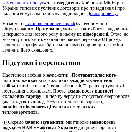
комунальних послуг
» та затвердження Кабінетом Міністрів
України типових публічних договорів про приєднання і про
надання комунальних послуг відповідно.
Докладніше тут
.
На момент
встановлення цей тариф
був економічно
обґрунтованим. Проте
зміни
, яких зазнають його складові вже
із першого дня нового року, в ньому
не відображені
. Отже, до
моменту його застосування (не раніше березня 2021 року),
величина тарифу має бути скоригована відповідно до зміни
величин його складових.
Підсумки і перспективи
Наостанок необхідно зауважити:
«Полтаватеплоенерго»
постійно
вживає
всіх можливих
заходів зі зменшення
собівартості
генерації теплової енергії, її транспортування і
постачання споживачам. Проте,
темпи росту вартості
складових тарифу
, і в першу чергу це стосується енергоносіїв
(які складають понад 70% фактичної собівартості), —
повністю нівелюють ці зусилля
полтавських
теплоенергетиків.
(!) Окремо
хочемо зауважити: ми
глибоко
занепокоєні
підходом НАК «Нафтогаз України»
до ціноутворення на