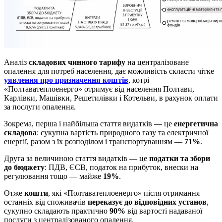
Аналіз
складових чинного тарифу
на централізоване
опалення для потреб населення, дає можливість скласти чітке
уявлення про призначення коштів
, котрі
«Полтаватеплоенерго» отримує від населення Полтави,
Карлівки, Машівки, Решетилівки і Котельви, в рахунок оплати
за послуги опалення.
Зокрема, перша і найбільша стаття видатків — це
енергетична
складова
: сукупна вартість природного газу та електричної
енергії, разом з їх розподілом і транспортуванням —
71%
.
Друга за величиною стаття видатків — це
податки та збори
до бюджету
: ПДВ, ЄСВ, податок на прибуток, внески на
регулювання тощо — майже
19%
.
Отже
кошти
, які «Полтаватеплоенерго» після отримання
останніх від споживачів
переказує до відповідних установ
,
сукупно складають практично
90%
від вартості надаваної
послуги з централізованого опалення.