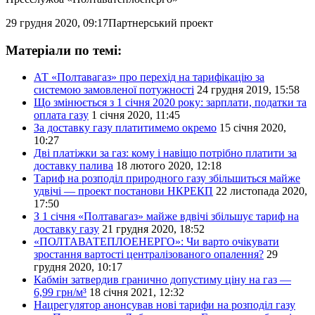
29 грудня 2020, 09:17
Партнерський проект
Матеріали по темі:
АТ «Полтавагаз» про перехід на тарифікацію за
системою замовленої потужності
24 грудня 2019, 15:58
Що змінюється з 1 січня 2020 року: зарплати, податки та
оплата газу
1 січня 2020, 11:45
За доставку газу платитимемо окремо
15 січня 2020,
10:27
Дві платіжки за газ: кому і навіщо потрібно платити за
доставку палива
18 лютого 2020, 12:18
Тариф на розподіл природного газу збільшиться майже
удвічі — проект постанови НКРЕКП
22 листопада 2020,
17:50
З 1 січня «Полтавагаз» майже вдвічі збільшує тариф на
доставку газу
21 грудня 2020, 18:52
«ПОЛТАВАТЕПЛОЕНЕРГО»: Чи варто очікувати
зростання вартості централізованого опалення?
29
грудня 2020, 10:17
Кабмін затвердив гранично допустиму ціну на газ —
6,99 грн/м³
18 січня 2021, 12:32
Нацрегулятор анонсував нові тарифи на розподіл газу