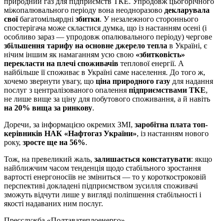
природний газ для підприємств ТКЕ. Упродовж цьогорічного
міжопалювального періоду вона неодноразово
декларувала
свої
багатомільярдні
збитки
. У незалежного стороннього
спостерігача може скластися думка, що із настанням осені (і
особливо зараз — упродовж опалювального періоду) чергове
збільшення тарифу на основне джерело тепла
в Україні, є
нічим іншим як намаганням усю свою
«збитковість»
перекласти на плечі споживачів
теплової енергії. А
найбільше її споживає в Україні саме населення. До того ж,
хочемо звернути увагу, що
ціна природного газу
для надання
послуг з централізованого опалення
підприємствами ТКЕ
,
не лише вище за ціну для побутового споживання, а й навіть
на 20% вища за ринкову
.
Доречи, за інформацією окремих ЗМІ,
заробітна плата топ-
керівників НАК «Нафтогаз України»
, із настанням нового
року,
зросте ще на 56%
.
Тож, на превеликий жаль,
залишається констатувати
: якщо
найближчим часом тенденція щодо стабільного зростання
вартості енергоносіїв не зміниться — то у короткостроковій
перспективі докладені підприємством зусилля споживачі
зможуть відчути лише у вигляді поліпшення стабільності і
якості надаваних ним послуг.
Пресслужба «Полтаватеплоенерго»