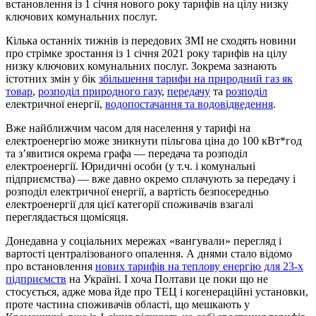
встановлення із 1 січня нового року тарифів на цілу низку
ключових комунальних послуг.
Кілька останніх тижнів із передових ЗМІ не сходять новини
про стрімке зростання із 1 січня 2021 року тарифів на цілу
низку ключових комунальних послуг. Зокрема зазнають
істотних змін у бік
збільшення тарифи на природний газ як
товар
,
розподіл природного газу
,
передачу
та
розподіл
електричної енергії,
водопостачання та водовідведення
.
Вже найближчим часом для населення у тарифі на
електроенергію може зникнути пільгова ціна до 100 кВт*год
та з’явитися окрема графа — передача та розподіл
електроенергії. Юридичні особи (у т.ч. і комунальні
підприємства) — вже давно окремо сплачують за передачу і
розподіл електричної енергії, а вартість безпосередньо
електроенергії для цієї категорії споживачів взагалі
переглядається щомісяця.
Донедавна у соціальних мережах «вангували» перегляд і
вартості централізованого опалення. А днями стало відомо
про встановлення
нових тарифів на теплову енергію для 23-х
підприємств
на Україні. І хоча Полтави це поки що не
стосується, адже мова йде про ТЕЦ і когенераційні установки,
проте частина споживачів області, що мешкають у