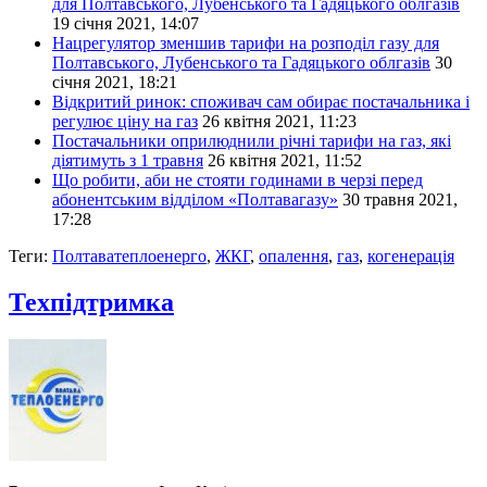
для Полтавського, Лубенського та Гадяцького облгазів
19 січня 2021, 14:07
Нацрегулятор зменшив тарифи на розподіл газу для
Полтавського, Лубенського та Гадяцького облгазів
30
січня 2021, 18:21
Відкритий ринок: споживач сам обирає постачальника і
регулює ціну на газ
26 квітня 2021, 11:23
Постачальники оприлюднили річні тарифи на газ, які
діятимуть з 1 травня
26 квітня 2021, 11:52
Що робити, аби не стояти годинами в черзі перед
абонентським відділом «Полтавагазу»
30 травня 2021,
17:28
Теги:
Полтаватеплоенерго
,
ЖКГ
,
опалення
,
газ
,
когенерація
Техпідтримка