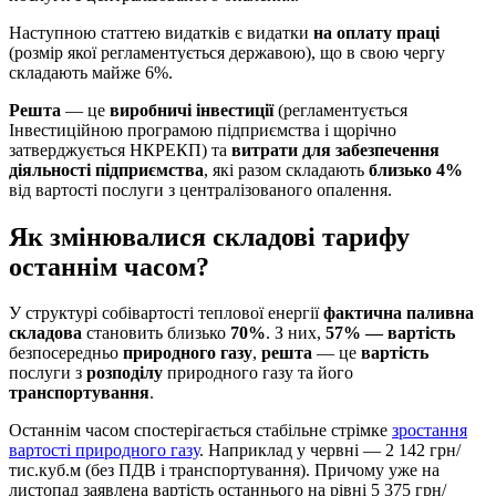
Наступною статтею видатків є видатки
на оплату праці
(розмір якої регламентується державою), що в свою чергу
складають майже 6%.
Решта
— це
виробничі інвестиції
(регламентується
Інвестиційною програмою підприємства і щорічно
затверджується НКРЕКП) та
витрати для забезпечення
діяльності підприємства
, які разом складають
близько 4%
від вартості послуги з централізованого опалення.
Як змінювалися складові тарифу
останнім часом?
У структурі собівартості теплової енергії
фактична паливна
складова
становить близько
70%
. З них,
57% — вартість
безпосередньо
природного газу
,
решта
— це
вартість
послуги з
розподілу
природного газу та його
транспортування
.
Останнім часом спостерігається стабільне стрімке
зростання
вартості природного газу
. Наприклад у червні — 2 142 грн/
тис.куб.м (без ПДВ і транспортування). Причому уже на
листопад заявлена вартість останнього на рівні 5 375 грн/