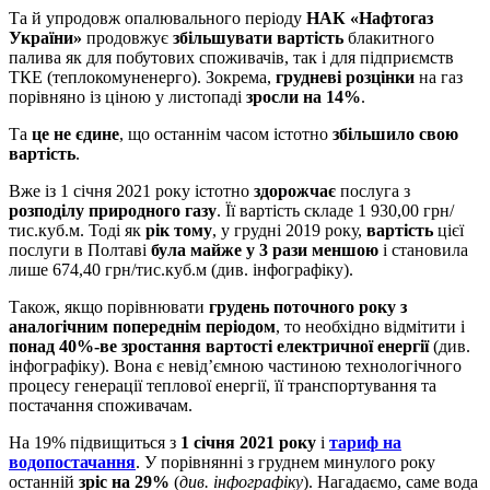
Та й упродовж опалювального періоду
НАК «Нафтогаз
України»
продовжує
збільшувати вартість
блакитного
палива як для побутових споживачів, так і для підприємств
ТКЕ (теплокомуненерго). Зокрема,
грудневі розцінки
на газ
порівняно із ціною у листопаді
зросли на 14%
.
Та
це не єдине
, що останнім часом істотно
збільшило свою
вартість
.
Вже із 1 січня 2021 року істотно
здорожчає
послуга з
розподілу природного газу
. Її вартість складе 1 930,00 грн/
тис.куб.м. Тоді як
рік тому
, у грудні 2019 року,
вартість
цієї
послуги в Полтаві
була майже у 3 рази меншою
і становила
лише 674,40 грн/тис.куб.м (див. інфографіку).
Також, якщо порівнювати
грудень поточного року з
аналогічним попереднім періодом
, то необхідно відмітити і
понад 40%-ве зростання вартості електричної енергії
(див.
інфографіку). Вона є невід’ємною частиною технологічного
процесу генерації теплової енергії, її транспортування та
постачання споживачам.
На 19% підвищиться з
1 січня 2021 року
і
тариф на
водопостачання
. У порівнянні з груднем минулого року
останній
зріс на 29%
(
див. інфографіку
). Нагадаємо, саме вода