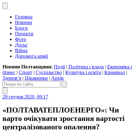
Головна
Новини
Блоги
Проекти
Фото
Досьє
Війна
Допомога армії
Новини Полтавщини:
Події
|
Політика і влада
|
Економіка і
бізнес
|
Спорт
|
Суспільство
|
Культура і освіта
|
Кримінал
|
Здоров’я
|
Цікавинки
|
Архів
29 грудня 2020, 09:17
«ПОЛТАВАТЕПЛОЕНЕРГО»: Чи
варто очікувати зростання вартості
централізованого опалення?